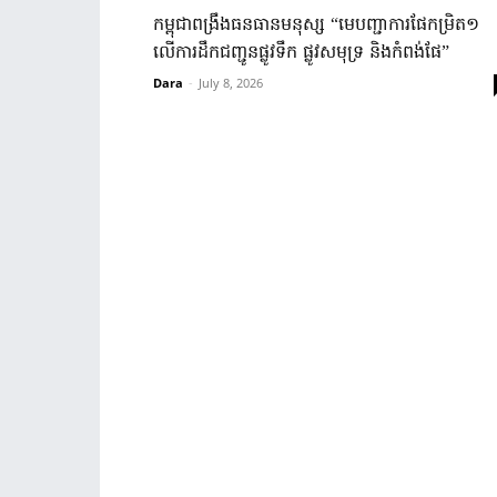
កម្ពុជា​ពង្រឹង​ធនធាន​មនុស្ស​ “មេបញ្ជាការ​ផែ​កម្រិត១ ​
លើការ​ដឹកជញ្ជូន​ផ្លូវទឹក​ ផ្លូវសមុទ្រ​ និង​កំពង់ផែ​”
Dara
-
July 8, 2026