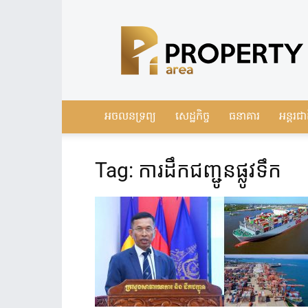
Leading
Real
Estate
News
in
Cambodia
អចលនទ្រព្យ
សេដ្ឋកិច្ច
ធនាគារ
អន្តរជា
Tag: ការ​ដឹកជញ្ជូន​ផ្លូវទឹក