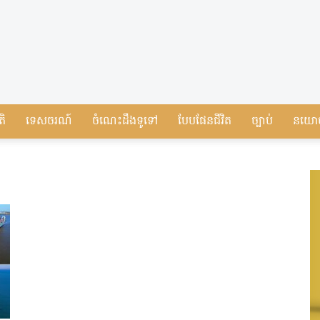
តិ
ទេសចរណ៍
ចំណេះដឹងទូទៅ
បែបផែនជីវិត
ច្បាប់
នយោ