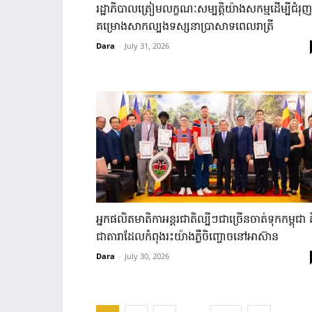
រដ្ឋាភិបាល​ត្រៀម​លក្ខណៈ​សម្បត្តិ​យ៉ាង​សកម្ម​ដើម្បី​ជំរុញ
គម្រោង​សាកល្បង​ទស្សនា​ប្រាសាទ​ពេលរាត្រី​
Dara
-
July 31, 2026
អ្នក​ផលិត​មាតិកា​អន្តរជាតិ​ល្បីៗ​ជា​ច្រើន​ចាត់​ទុក​កម្ពុជា​ គ
ជា​តារា​ដែល​កំពុង​រះ​យ៉ាង​ភ្លឺ​ចិញ្ចោច​នៅ​អាស៊ាន​
Dara
-
July 30, 2026