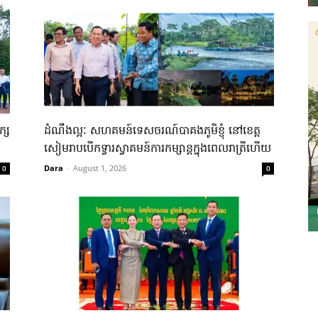
ក្ស
ដំណឹងល្អៈ សហគមន៍​ទេសចរណ៍​បាគង​ភូមិ​ខ្ញុំ ​នៅ​ខេត្ត
សៀមរាប​បើក​ទ្វារ​ស្វាគមន៍​ការ​​កម្សាន្ត​ក្នុង​ពេលរាត្រី​ហើយ​
Dara
-
August 1, 2026
0
0