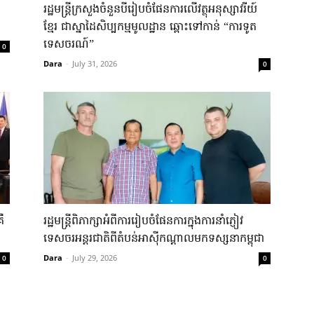
រដ្ឋមន្រ្តី​ក្រសួង​ចំនួន​បី​រៀបចំផែនការ​លើ​វត្ថុអនុស្សាវរីយ៍
ខ្មែរ ​ជាស្នាដៃ​សិប្បកម្ម​មូលដ្ឋាន ​ឆ្ពោះ​ទៅ​កាន់ “ការទូត
ទេសចរណ៍”
0
Dara
-
July 31, 2026
0
ឺ​
រដ្ឋ​មន្រ្តីពិភាក្សា​អំពីការរៀប​ចំផែនការ​ក្នុង​ការ​នាំភ្ញៀវ
ទេសចរ​អន្តរជាតិ​ពី​តំបន់អាស៊ី​កណ្តាល​មក​ទស្សនា​កម្ពុជា​
Dara
-
July 29, 2026
0
0