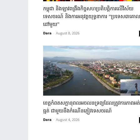
កម្ពុជា ​និង​ឡាវ​ពង្រឹង​កិច្ច​សហប្រតិបត្តិការ​លើ​វិស័យ
ទេសចរណ៍ ​និង​ការ​អនុវត្តយុទ្ធនាការ​ “ប្រទេស៣​គោល
ដៅ​មួយ”
Dara
-
August 8, 2026
ខេត្ត​កំពត​សក្តានុពល​អចលនទ្រព្យ​ដែល​ត្រូវ​ការ​ភាពអត់
ធ្មត់ ​ជាមួយ​នឹង​កំណើន​ភ្ញៀវទេសចរណ៍​
Dara
-
August 4, 2026