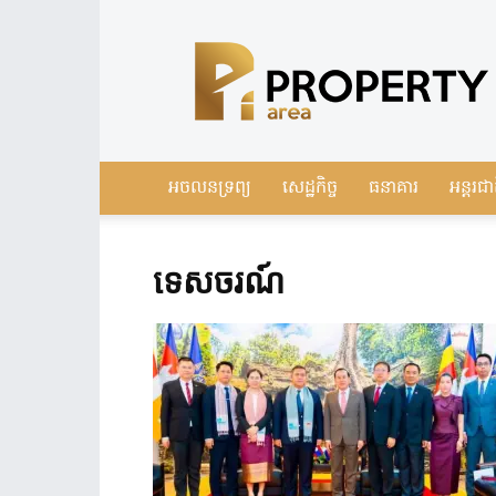
Leading
Real
Estate
News
in
Cambodia
អចលនទ្រព្យ
សេដ្ឋកិច្ច
ធនាគារ
អន្តរជា
ទេសចរណ៍