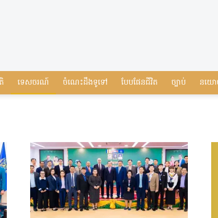
តិ
ទេសចរណ៍
ចំណេះដឹងទូទៅ
បែបផែនជីវិត
ច្បាប់
នយោ