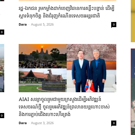
រដ្ឋ-ឯកជន ​រួម​កម្លាំង​ដាក់​ចេញ​វិធានការ​គន្លឹះ​បន្ទាន់​ ដើម្បី​
​
ស្តារ​ទំនុកចិត្ត ​និង​ជំរុញ​កំណើន​ទេសចរ​អន្តរជាតិ​
Dara
-
August 5, 2026
0
0
AIAI សន្យាចូលរួមជាមួយ​ក្រសួង​ដើម្បី​អភិវឌ្ឍន៍​
ទេសចរណ៍ថ្មី ចូលរួម​អភិវឌ្ឍន៍​ព្រលានយន្តហោះ​ចាស់​
និង​ការ​ភ្ជាប់​ជើង​ហោះ​ហើរ​ត្រង់​
0
Dara
-
August 3, 2026
0