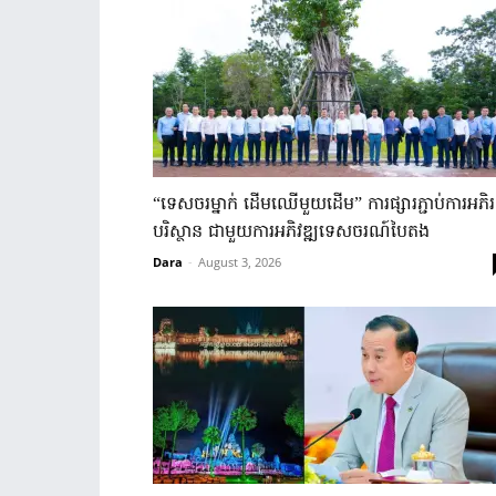
“ទេសចរម្នាក់ ដើមឈើមួយដើម” ការ​ផ្សារ​ភ្ជាប់​ការ​អភិរ
បរិស្ថាន​ ជាមួយកា​រ​អភិវឌ្ឍ​ទេសចរណ៍​បៃតង
Dara
-
August 3, 2026