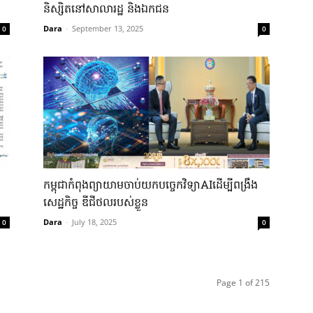
និស្សិតនៅសាលារដ្ឋ និងឯកជន
Dara
-
September 13, 2025
0
0
កម្ពុជាកំពុងព្យាយាមចាប់យកបច្ចេកវិទ្យាAIដើម្បីពង្រឹង
សេដ្ឋកិច្ច ឌីជីថលរបស់ខ្លួន
Dara
-
July 18, 2025
0
0
Page 1 of 215