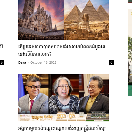
លើ
តើប្រទេសណាបានសាងសង់អាគារកប់ពពកដំបូងគេ
នៅលើពិភពលោក?
Dara
-
October 16, 2025
0
0
អង្គការមួយចង់បណ្តុះបណ្តាលជំនាញតន្រ្តីដល់សិស្ស