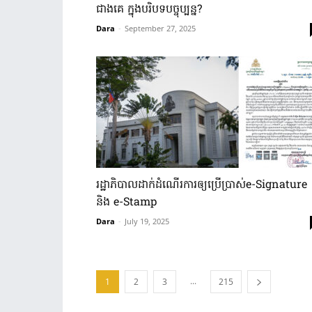
ជាងគេ ក្នុងបរិបទបច្ចុប្បន្ន?
Dara
-
September 27, 2025
រដ្ឋាភិបាលដាក់ដំណើរការឲ្យប្រើប្រាស់e-Signature
និង e-Stamp
Dara
-
July 19, 2025
...
1
2
3
215