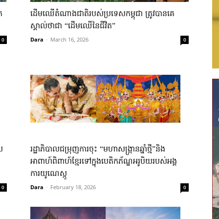
​
ដើមឈើតំណាងជាតិរបស់ប្រទេសកម្ពុជា ត្រូវបានគេ
ស្គាល់ថាជា “ដើមឈើនៃជីវិត”
Dara
-
March 16, 2026
0
0
ល
រដ្ឋាភិបាលជម្រុញការចុះ “មហាសង្រ្កានឆ្នាំថ្មី”និង
អាពាហ៍ពិពាហ៍ខ្មែរទៅក្នុងបេតិកភ័ណ្ឌអរូបិយរបស់អង្គ
ការយូណេស្កូ
Dara
-
February 18, 2026
0
0