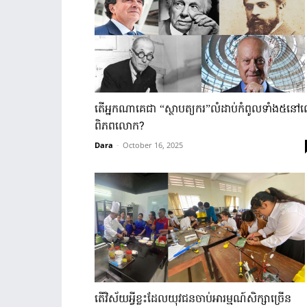
តើអ្នកណាគេជា “ស្ថាបត្យករ”លំដាប់កំពូលទាំង៥នៅ
ពិភពលោក?
Dara
-
October 16, 2025
តើវិស័យអ្វីខ្លះដែលយុវជនចាប់អារម្មណ៍សិក្សាច្រើន