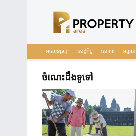
Leading
Real
Estate
News
in
Cambodia
អចលនទ្រព្យ
សេដ្ឋកិច្ច
ធនាគារ
អន្តរជា
ចំណេះដឹងទូទៅ