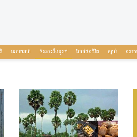
តិ
ទេសចរណ៍
ចំណេះដឹងទូទៅ
បែបផែនជីវិត
ច្បាប់
នយោ