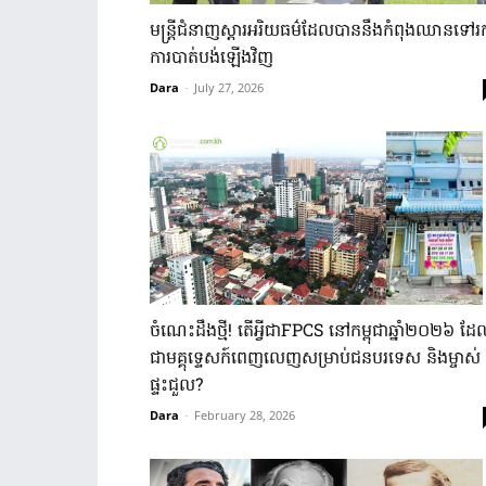
មន្រ្តី​ជំនាញ​ស្តារ​អរិយធម៌​ដែល​បាននឹង​កំពុង​ឈាន​ទៅ​រក
ការ​បាត់​បង់​ឡើង​វិញ​
Dara
-
July 27, 2026
ចំណេះដឹងថ្មី! តើអ្វីជាFPCS នៅកម្ពុជាឆ្នាំ២០២៦ ដែ
ជាមគ្គុទ្ទេសក៍ពេញលេញសម្រាប់ជនបរទេស និងម្ចាស់
ផ្ទះជួល?
Dara
-
February 28, 2026