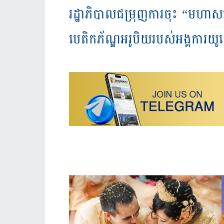
រដ្ឋាភិបាលជម្រុញការចុះ “មហាសង្រ្ក
បេតិកភ័ណ្ឌអរូបិយរបស់អង្គការយូ