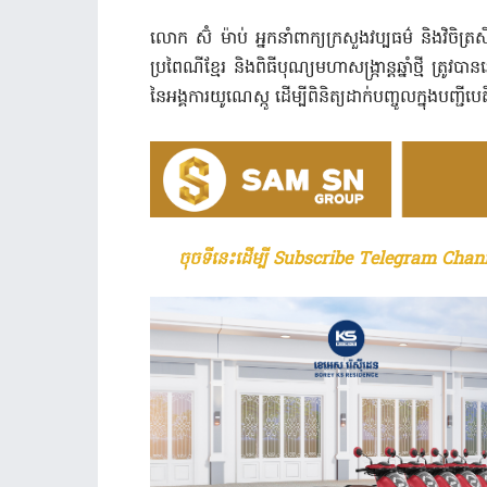
លោក ស៊ំ ម៉ាប់ អ្នកនាំពាក្យ​ក្រសួង​វប្បធម៌ និង​វិចិត្
ប្រពៃ​ណី​ខ្មែរ និង​ពិធីបុណ្យ​មហាសង្ក្រាន្ដ​ឆ្នាំ​ថ្មី ត្រូ
នៃ​អង្គការ​យូណេស្កូ ដើម្បី​ពិនិត្យ​ដាក់បញ្ចូល​ក្នុង​បញ្ជី​ប
ចុចទីនេះដើម្បី Subscribe Telegram Chann