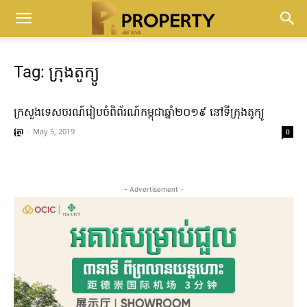
Tag: ក្រុងតូក្យូ
ក្រសួងទេសចរណ៍រៀបចំពិព័រណ៍កម្ពុជាឆ្នាំ២០១៩ នៅទីក្រុងតូក្យូ
វុត្ថា
-
May 5, 2019
0
- Advertisement -