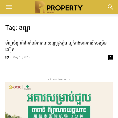
Tag: ខណ្ឌ
ខ័ណ្ឌ​ចំនួន​ពីរ​នៃ​តំបន់​ភាគ​ពាយព្យ​ក្រុងភ្នំពេញ​កំពុង​មានការ​រីកចម្រើន​
លឿន​
វុត្ថា
-
May 13, 2019
0
- Advertisement -