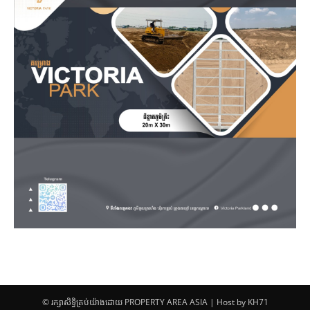
© រក្សាសិទ្ធិគ្រប់យ៉ាងដោយ PROPERTY AREA ASIA | Host by KH71