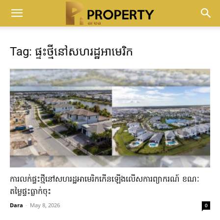
Tag: ផ្ទះថ្មីនៅសហរដ្ឋអាមេរិក
ការលក់ផ្ទះថ្មីនៅសហរដ្ឋអាមេរិកកើនឡើងលើសការព្យាករណ៍ ខណៈ
តម្លៃផ្ទះធ្លាក់ចុះ
Dara
-
May 8, 2026
0