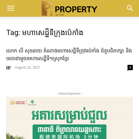
Tag: មហាសេដ្ឋីទីក្រុងប៉េកាំង
លោក លី សុខឆាយ តំណាងមហាសេដ្ឋីទីក្រុងប៉េកាំង ជំនួបពិភាក្សា និង
ចរចាជាមួយមហាសេដ្ឋីទី១ស្រុកខ្មែរ
វុត្ថា
-
August 22, 2021
0
- Advertisement -