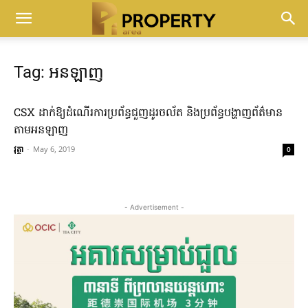
Tag: អនឡាញ
CSX​ ដាក់​ឱ្យ​ដំណើរការ​ប្រព័ន្ធ​ជួញដូរ​ចល័ត​ និង​ប្រព័ន្ធ​បង្ហាញ​ព័ត៌មាន​
តាម​អន​ឡាញ​
វុត្ថា
-
May 6, 2019
0
- Advertisement -