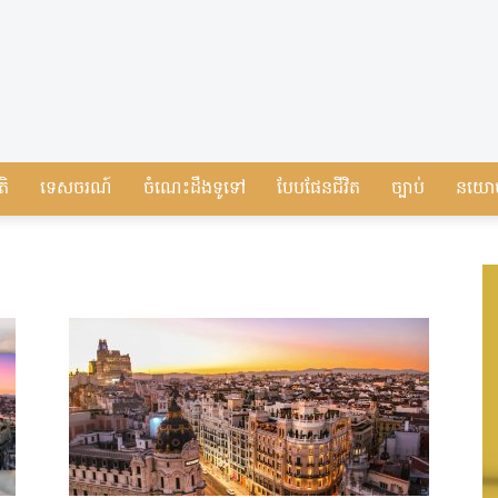
តិ
ទេសចរណ៍
ចំណេះដឹងទូទៅ
បែបផែនជីវិត
ច្បាប់
នយោ