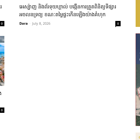
រ​
អេស្ប៉ាញ និងព័រទុយហ្គាល់ បង្កើនការត្រួតពិនិត្យទីផ្សារ
អចលនទ្រព្យ ខណៈតម្លៃផ្ទះកើនឡើងយ៉ាងគំហុក
Dara
-
July 8, 2026
0
0
​
0