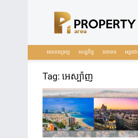
Leading
Real
Estate
News
in
Cambodia
អចលនទ្រព្យ
សេដ្ឋកិច្ច
ធនាគារ
អន្តរជា
Tag: អេស្ប៉ាញ