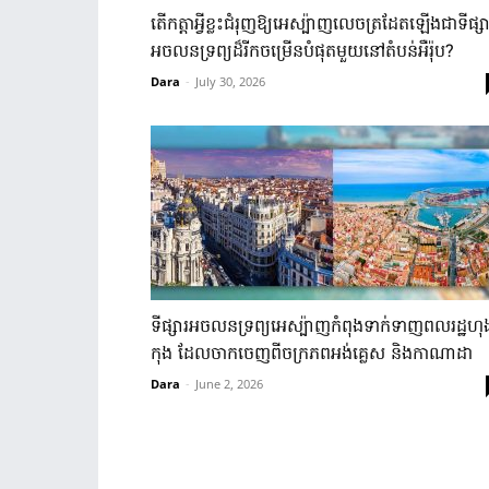
តើ​កត្តា​អ្វី​ខ្លះ​ជំរុញ​ឱ្យ​អេស្ប៉ាញ​លេច​ត្រដែត​ឡើង​ជា​ទីផ្សា
អចលនទ្រព្យ​ដ៏​រីក​ចម្រើន​បំផុត​មួយ​នៅ​តំបន់​អឺរ៉ុប​?​
Dara
-
July 30, 2026
ទីផ្សារ​អចលនទ្រព្យ​អេស្ប៉ាញ​កំពុង​ទាក់​ទាញ​ពលរដ្ឋ​ហុង
កុង​ ដែល​ចាក​ចេញ​ពី​ចក្រ​ភព​អង់​គ្លេស​ និង​កាណាដា​
Dara
-
June 2, 2026