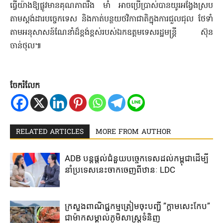
ធ្វើយ៉ាងឱ្យផ្លូវមានគុណភាពរឹង មាំ អាចប្រើប្រាស់បានយូរអង្វែងស្រប
តាមស្តង់ដារបច្ចេកទេស និងកាត់បន្ថយថវិកាជាតិក្នុងការជួលជុល ថែទាំ
តាមអនុសាសន៍ណែនាំដ៏ខ្ពង់ខ្ពស់របស់ឯកឧត្តមទេសរដ្ឋមន្ត្រី ស៊ុន
ចាន់ថុល៕
ចែករំលែក
RELATED ARTICLES
MORE FROM AUTHOR
ADB បន្ត​ផ្តល់​ជំនួយ​បច្ចេកទេស​ដល់​កម្ពុជា​ដើម្បី​
នាំ​ប្រទេស​នេះ​ចាក​ចេញ​ពី​ឋានៈ LDC
ក្រសួងពាណិជ្ជកម្ម​ត្រៀម​ចុះបញ្ជី​ ​”ក្តាមសេះកែប”​
ជា​ម៉ាក​សម្គាល់​ភូមិ​សាស្រ្ត​ទំនិញ​