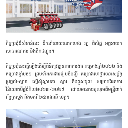
កិច្ចប្រជុំដ៏សំខាន់នេះ ដឹកនាំដោយលោកហេង រត្ន ពិសិដ្ឋ អគ្គនាយក
សាធារណការ និងដឹកជញ្ជូន។
កិច្ចប្រជុំនេះធ្វើឡើងដើម្បីពិនិត្យវឌ្ឍនភាពការងារ គម្រោងឆ្នាំ២០២២ និង
គម្រោងឆ្នាំមុនៗ ព្រមទាំងការងាររៀបចំបញ្ជី គម្រោងហេដ្ឋារចនាសម្ព័ន្ធ
ផ្លូវថ្នល់-ស្ពាន ស្នើសុំស្ថាបនា ស្តារ និងជួសជុល សម្រាប់ផែនការ
វិនិយោគបីឆ្នាំរំកិល២០២៣-២០២៥ ដោយមានការចូលរួមពីមន្រ្តីពាក់
ព័ន្ឋក្រសួង និងមកពី២៥រាជធានី ខេត្ត។