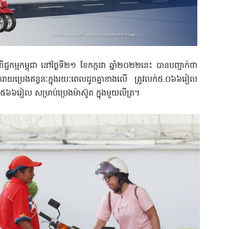
ជកម្មកម្ពុជា នៅថ្ងៃទី២១ ខែកក្កដា ឆ្នាំ២០២២នេះ បានបញ្ជាក់ថា
ៃលក់រាយប្រេងឥន្ធនៈក្នុងរយៈពេលដូចគ្នាខាងលើ ត្រូវលក់៥.០៦៦រៀល
.៥៦៦រៀល សម្រាប់ប្រេងម៉ាស៊ូត ក្នុងមួយលីត្រ។