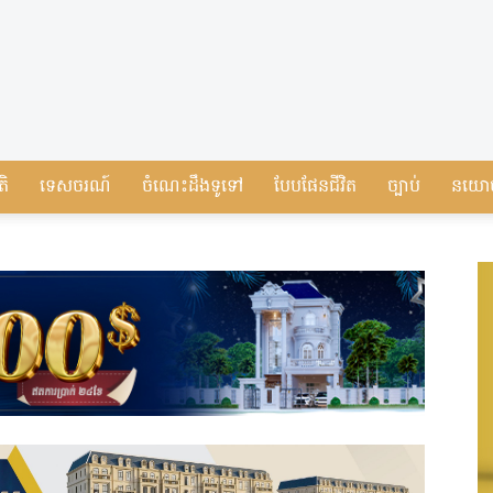
តិ
ទេសចរណ៍
ចំណេះដឹងទូទៅ
បែបផែនជីវិត
ច្បាប់
នយោ