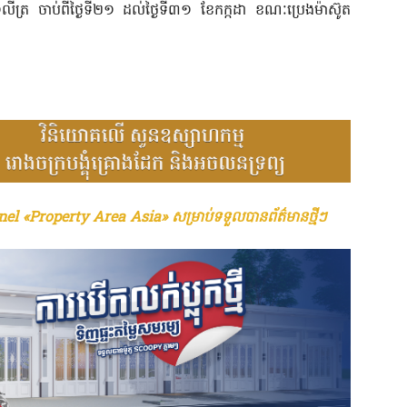
លីត្រ ចាប់ពីថ្ងៃទី២១ ដល់ថ្ងៃទី៣១ ខែកក្កដា ខណៈប្រេងម៉ាស៊ូត
el «Property Area Asia» សម្រាប់ទទួលបានព័ត៌មានថ្មីៗ