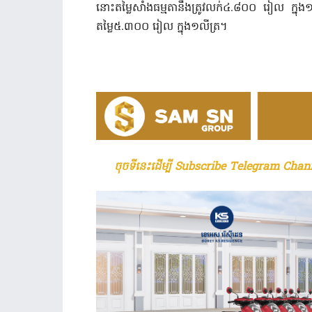
នោះតម្លៃសាំងធម្មតានឹងត្រូវលក់៤.៨០០ រៀល ក្នុង១
តម្លៃ៥.៣០០ រៀល ក្នុង១លីត្រ។
ចុចទីនេះដើម្បី Subscribe Telegram Chann