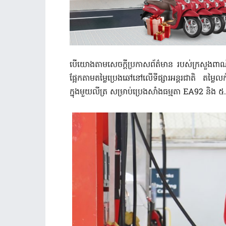
បើយោងតាមសេចក្តីប្រកាសព័ត៌មាន របស់ក្រសួងពាណិជ្
ផ្អែកតាមតម្លៃប្រេងឆៅនៅលើទីផ្សារអន្តរជាតិ តម្ល
ក្នុងមួយលីត្រ សម្រាប់ប្រេងសាំងធម្មតា EA92 និង ៥