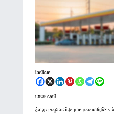
ចែករំលែក
ដោយ៖ សុផារី
ភ្នំពេញ៖ ក្រសួងពាណិជ្ជកម្មបានប្រកាសនៅថ្ងៃទី២១ ខែកក្