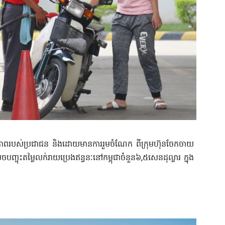
ជីវភាពរបស់ប្រជាជន និងដោយមានការរួមចំណែក ពីក្រុមហ៊ុនចែកចាយ
េចបញ្ចុះតម្លៃលក់រាយប្រេងឥន្ធនៈនៅកម្ពុជាចំនួន៦,៥សេនដុល្លារ ក្នុង