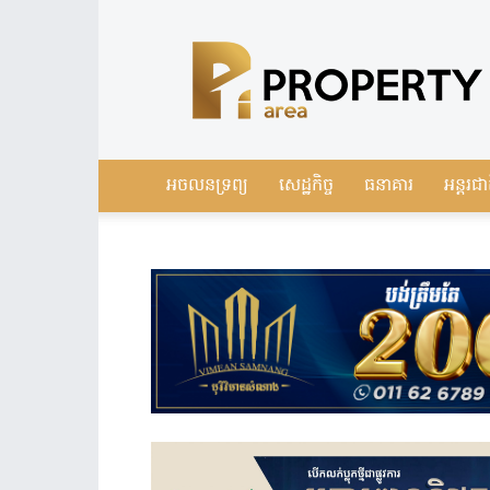
Leading
Real
Estate
News
in
Cambodia
អចលនទ្រព្យ
សេដ្ឋកិច្ច
ធនាគារ
អន្តរជា