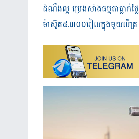
ដំណឹងល្អ ប្រេងសាំងធម្មតាធ្លាក់
ម៉ាស៊ូត៥.៣០០រៀលក្នុងមួយលីត្រ