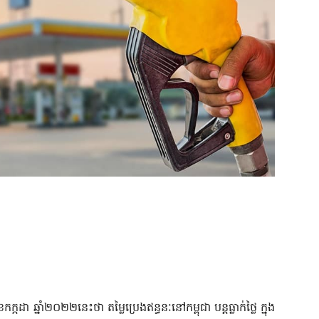
កដា ឆ្នាំ២០២២នេះថា តម្លៃប្រេងឥន្ធនៈនៅកម្ពុជា បន្តធ្លាក់ថ្លៃ ក្នុង