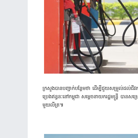
ក្រសួងបានបញ្ជាក់បន្ថែមថា ដើម្បីជួយសម្រួល់ដល់
ប្រេងឥន្ធនៈនៅកម្ពុជា សម្តេចនាយករដ្ឋមន្រ្តី បានសម្រ
មួយលីត្រ៕