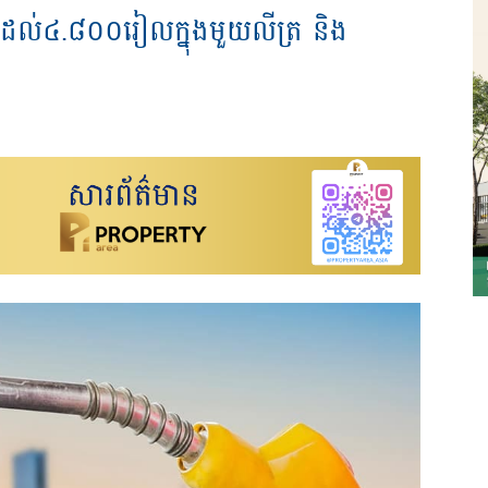
ថ្លៃដល់៤.៨០០រៀលក្នុងមួយលីត្រ និង