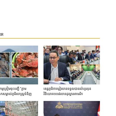
OR
ម​ត្រៀម​ចុះបញ្ជី​ ​”ក្តាម
ខេត្ត​ភូមិភាគឦសាន​ទទួល​បាន​លំហូរទុន​
​សម្គាល់​ភូមិ​សាស្រ្ត​ទំនិញ​
វិនិយោគ​១០៨​លាន​ដុល្លារ​អាមេរិក​