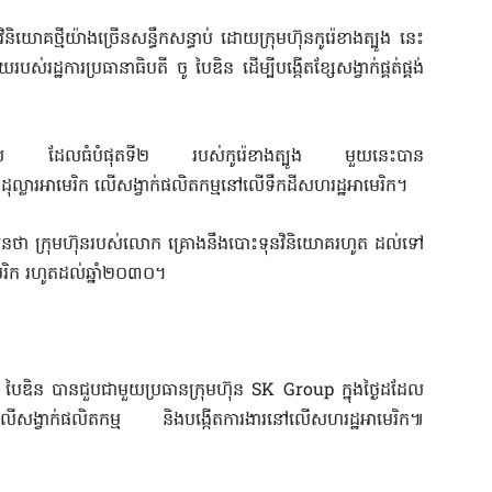
យោគថ្មីយ៉ាងច្រើនសន្ធឹកសន្ធាប់ ដោយក្រុមហ៊ុនកូរ៉េខាងត្បូង នេះ
់រដ្ឋការប្រធានាធិបតី ចូ បៃឌិន ដើម្បីបង្កើតខ្សែសង្វាក់ផ្គត់ផ្គង់
តផល ដែលធំបំផុតទី២ របស់កូរ៉េខាងត្បូង មួយនេះបាន
ល្លារអាមេរិក លើសង្វាក់ផលិតកម្មនៅលើទឹកដីសហរដ្ឋអាមេរិក។
ំមុនថា ក្រុមហ៊ុនរបស់លោក គ្រោងនឹងបោះទុនវិនិយោគរហូត ដល់ទៅ
រិក រហូតដល់ឆ្នាំ២០៣០។
បៃឌិន បានជួបជាមួយប្រធានក្រុមហ៊ុន SK Group ក្នុងថ្ងៃដដែល
េះ លើសង្វាក់ផលិតកម្ម និងបង្កើតការងារនៅលើសហរដ្ឋអាមេរិក៕