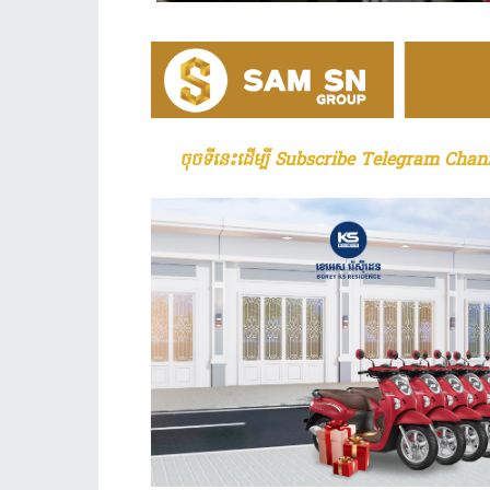
ចុចទីនេះដើម្បី Subscribe Telegram Chann