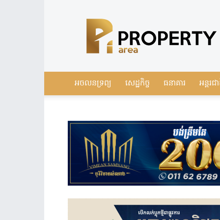
Leading
Real
Estate
News
in
Cambodia
អចលនទ្រព្យ
សេដ្ឋកិច្ច
ធនាគារ
អន្តរជា