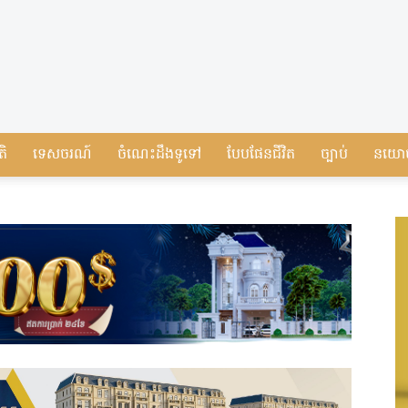
តិ
ទេសចរណ៍
ចំណេះដឹងទូទៅ
បែបផែនជីវិត
ច្បាប់
នយោ