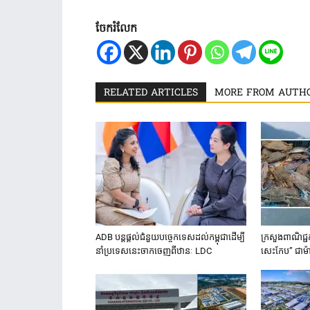
ចែករំលែក
RELATED ARTICLES
MORE FROM AUTH
ADB បន្ត​ផ្តល់​ជំនួយ​បច្ចេកទេស​ដល់​កម្ពុជា​ដើម្បី​
ក្រសួងពាណិជ្ជកម្
នាំ​ប្រទេស​នេះ​ចាក​ចេញ​ពី​ឋានៈ LDC
សេះកែប”​ ជា​ម៉ាក