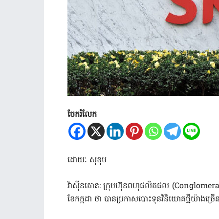
ចែករំលែក
ដោយៈ សុខុម
វ៉ាស៊ីនតោន: ក្រុមហ៊ុនពហុផលិតផល (Conglomerate)
ខែកក្កដា ថា បានប្រកាសបោះទុនវិនិយោគថ្មីយ៉ាងច្រើ