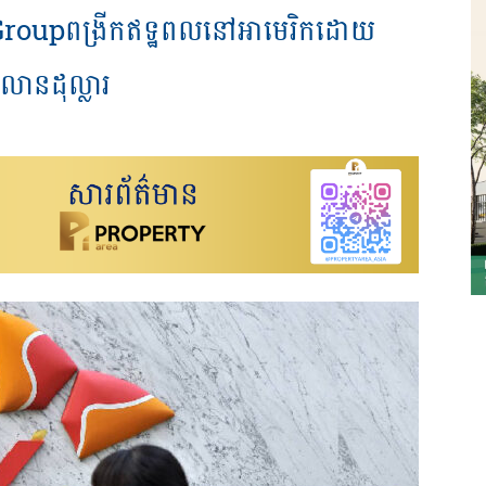
SK Groupពង្រីកឥទ្ឋពលនៅអាមេរិកដោយ
ានដុល្លារ