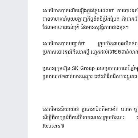
សេតវិមានបានលើកឡើងក្នុងថ្ងៃដដែលថា ការបោះទុនវិនិ
ជាឧទាហរណ៍មួយបង្ហាញកិច្ចខិតខំប្រឹងប្រែង ដ៏ជោគជ័យរបស
ដែលមានភាពធន់ទ្រាំ និងមានសុវត្ថិភាពជាងមុន។
សេតវិមានបានបញ្ជាក់ថា ក្រុមហ៊ុនពហុផលិ
ប្រកាសបោះទុនវិនិយោគថ្មី រហូតដល់ទៅ២២ពាន់លានដុ
ប្រធានក្រុមហ៊ុន SK Group បានប្រកាសកាលពីឆ្នា
ប្រមាណ៥២ពាន់លានដុល្លារ នៅលើទឹកដីសហរដ្ឋអាមេ
សេតវិមាននិយាយថា ប្រធានាធិបតីអាមេរិក លោក ចូ 
ដើម្បីពិភាក្សាអំពីការវិនិយោគរបស់ក្រុមហ៊ុនន
Reuters៕