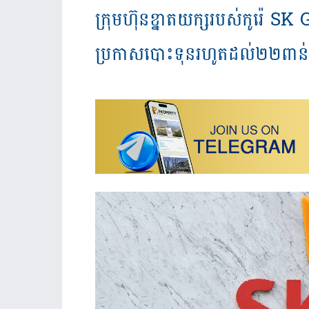
ក្រុមហ៊ុនខ្នាតយក្សរបស់កូរ៉េ 
ប្រកាសបោះទុនរហូតដល់២២ពាន់ល