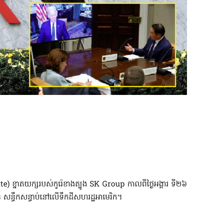
 ខ្នាតយក្សរបស់កូរ៉េខាងត្បូង SK Group កាលពីថ្ងៃអង្គារ ទី២៦
ន សន្ធឹកសន្ធាប់នៅលើទឹកដីសហរដ្ឋអាមេរិក។