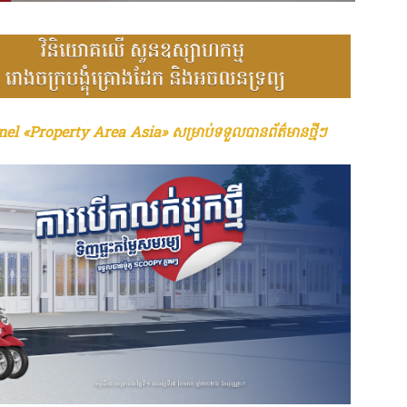
el «Property Area Asia» សម្រាប់ទទួលបានព័ត៌មានថ្មីៗ