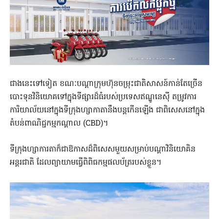
ជាងនេះទៅទៀត ខណៈបណ្តាក្រុមហ៊ុនចម្រុះជាតិសាសន៍កាន់តែច្រើន
បោះទុនវិនិយោគទៅក្នុងទីផ្សារដ៏ធំរបស់ប្រទេសឥណ្ឌូនេស៊ី តម្រូវការ
ការិយាល័យនៅក្នុងទីក្រុងហ្សាកាតានឹងបន្តកើនឡើង ជាពិសេសនៅក្នុង
តំបន់ពាណិជ្ជកម្មកណ្តាល (CBD)។
ទីក្រុងហ្សាការតាក៏ជាឱកាសដ៏ពិសេសមួយសម្រាប់បណ្តាវិនិយោគិន
អន្តរជាតិ ដែលព្យាយាមធ្វើពិពិធកម្មផលប័ត្ររបស់ខ្លួន។