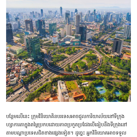
បន្ថែមលើនេះ ក្រុមវិនិយោគិនបរទេសអាចជួលការិយាល័យនៅទីក្រុង
ហ្សាការតាក្នុងតម្លៃប្រកបដោយភាពប្រកួតប្រជែងបើធៀបនឹងទីក្រុងនៅ
តាមបណ្តាប្រទេសជិតខាងផ្សេងទៀត។ ដូច្នេះ អ្នកវិនិយោគអាចទទួល