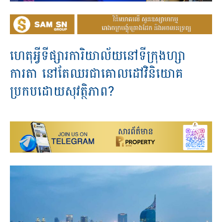
ហេតុអ្វីទីផ្សារការិយាល័យនៅទីក្រុងហ្សា
ការតា នៅតែឈរជាគោលដៅវិនិយោគ
ប្រកបដោយសុវត្ថិភាព?