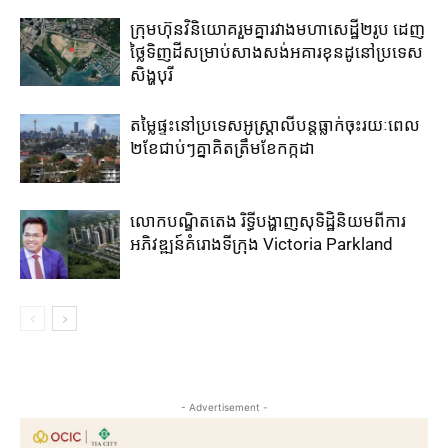
ក្រុមហ៊ុន​វិនិយោគ​រួម​គ្នា​រវាង​មហាសេដ្ឋី២រូប ​ដេញ​
ថ្លៃ​ទិញ​ដី​សម្រាប់​សាងសង់​អគារខុនដូ​នៅ​ប្រទេស​
សិង្ហបុរី​
តម្លៃ​ផ្ទះ​នៅ​ប្រទេស​អូស្ត្រាលី​បន្ត​ធ្លាក់​ចុះ​រយៈ​ពេល​
២​ខែ​ជាប់ៗ​គ្នា​គិត​ត្រឹម​ខែ​កក្កដា​
លោកបណ្ឌិតតេង រិទ្ធីបង្ហាញសុទិដ្ឋិនិយមពីការ
អភិវឌ្ឍន៍គំរោងទីក្រុង Victoria Parkland
- Advertisement -