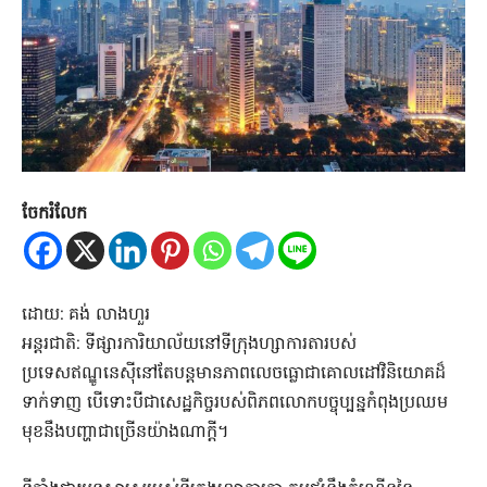
ចែករំលែក
ដោយ: គង់ លាងហួរ
អន្តរជាតិ: ទីផ្សារការិយាល័យនៅទីក្រុងហ្សាការតារបស់
ប្រទេសឥណ្ឌូនេស៊ីនៅតែបន្តមានភាពលេចធ្លោជាគោលដៅវិនិយោគដ៏
ទាក់ទាញ បើទោះបីជាសេដ្ឋកិច្ចរបស់ពិភពលោកបច្ចុប្បន្នកំពុងប្រឈម
មុខនឹងបញ្ហាជាច្រើនយ៉ាងណាក្តី។