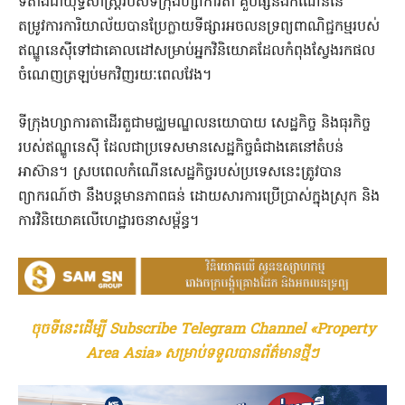
ទីតាំងជាយុទ្ធសាស្ត្ររបស់ទីក្រុងហ្សាការតា គួបផ្សំនឹងកំណើននៃ
តម្រូវការការិយាល័យបានប្រែក្លាយទីផ្សារអចលនទ្រព្យពាណិជ្ជកម្មរបស់
ឥណ្ឌូនេសុីទៅជាគោលដៅសម្រាប់អ្នកវិនិយោគដែលកំពុងស្វែងរកផល
ចំណេញត្រឡប់មកវិញរយៈពេលវែង។
ទីក្រុងហ្សាការតាដើរតួជាមជ្ឈមណ្ឌលនយោបាយ សេដ្ឋកិច្ច និងធុរកិច្ច
របស់ឥណ្ឌូនេស៊ី ដែលជាប្រទេសមានសេដ្ឋកិច្ចធំជាងគេនៅតំបន់
អាស៊ាន។ ស្របពេលកំណើនសេដ្ឋកិច្ចរបស់ប្រទេសនេះត្រូវបាន
ព្យាករណ៍ថា នឹងបន្តមានភាពធន់ ដោយសារការប្រើប្រាស់ក្នុងស្រុក និង
ការវិនិយោគលើហេដ្ឋារចនាសម្ព័ន្ធ។
ចុចទីនេះដើម្បី Subscribe Telegram Channel «Property
Area Asia» សម្រាប់ទទួលបានព័ត៌មានថ្មីៗ