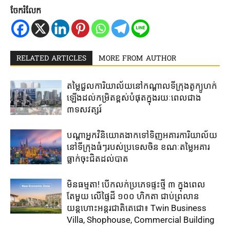
ចែករំលែក
RELATED ARTICLES
MORE FROM AUTHOR
តម្លៃជួល​ការិយាល័យ​នៅ​កណ្តាល​ទីក្រុងតូក្យូ​ហក់​
ឡើង​ដល់​កម្រិត​ខ្ពស់​បំផុត​ក្នុង​រយៈ​ពេល​ជាង​
៣ទសវត្សរ៍​
បណ្តាអ្នកវិនិយោគ​ងាក​ទៅ​ទិញ​អគារការិយាល័យ​
នៅ​ទីក្រុង​ធំៗ​របស់​ប្រទេសចិន ​ខណៈតម្លៃអគារ
ធ្លាក់​ចុះ​ជិត​ដល់​បាត
មិនធម្មតា! បើកលក់ប្រភេទផ្ទះថ្មី ៣ ក្នុងពេល
តែមួយ លើផ្ទៃដី ១០០ ហិកតា ​ជាប់​ព្រលាន
យន្តហោះ​អន្តរជាតិតេជោ៖ ​Twin Business
Villa, Shophouse, Commercial Building