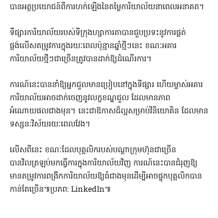
បានអត្ថប្រយោជន៍ពីការហក់ឡើងនៃតម្លៃការិយាល័យនាពេលអនាគត។
ទីផ្សារការិយាល័យរបស់ទីក្រុងហ្សាការតាបានជួបប្រទះនូវការផ្គត់
ផ្គង់លើសតម្រូវការក្នុងរយៈពេលប៉ុន្មានឆ្នាំថ្មីៗនេះ ខណៈអគារ
ការិយាល័យថ្មីៗជាច្រើនត្រូវបានដាក់ឱ្យដំណើរការ។
ការណ៍នេះបាននាំឱ្យអ្នកជួលមានប្រៀបនៅក្នុងទីផ្សារ ហើយម្ចាស់អគារ
ការិយាល័យអាចដាក់ចេញនូវលក្ខខណ្ឌជួល ដែលមានភាព
អំណោយផលជាងមុន។ នេះជាឱកាសដ៏ល្អសម្រាប់វិនិយោគិន ដែលមាន
ទស្សនៈវិស័យរយៈពេលវែង។
លើសពីនេះ ខណៈដែលបុគ្គលិករបស់បណ្តាក្រុមហ៊ុនជាច្រើន
បានវិលត្រឡប់មកធ្វើការក្នុងការិយាល័យវិញ ការណ៍នេះបានជំរុញឱ្យ
មានតម្រូវការពង្រីកការិយាល័យឱ្យធំជាងមុនដើម្បីអាចផ្ទុកបុគ្គលិកបាន
កាន់តែច្រើន៕ប្រភព: LinkedIn៕