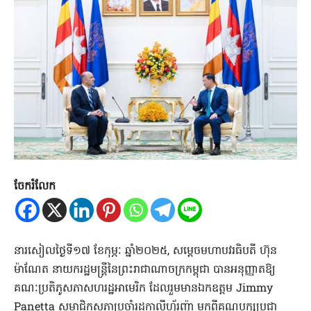
ចែករំលែក
នារសៀលថ្ងៃទី១៧ ខែកុម្ភៈ ឆ្នាំ២០២៥, សម្ដេចមហាបវរធិបតី ហ៊ុន
ម៉ាណែត នាយករដ្ឋមន្ត្រីនៃព្រះរាជាណាចក្រកម្ពុជា បានអនុញ្ញាតឱ្យ
គណៈប្រតិភូសភាសហរដ្ឋអាមេរិក ដែលរួមមាន​ឯកឧត្តម Jimmy
Panetta សមាជិកសភាប្រចាំរដ្ឋកាលីហ្វ័រញ៉ា​ មកពីគណបក្សប្រជា