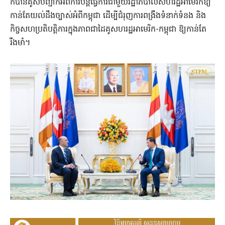
ក៏បានគូសបញ្ជាក់អំពីការបន្តធ្វេីការជាមួយរដ្ឋាភិបាល​សហរដ្ឋអាមេរិកឱ្យ
កាន់តែយល់ដឹងច្បាស់អំពីកម្ពុជា​ ដេីម្បីជំរុញការពង្រឹងទំនាក់ទំនង និង
កិច្ចសហប្រតិបត្តិការក្នុងភាពជាដៃគូសហរដ្ឋអាមេរិក-កម្ពុជា ឱ្យកាន់តែ
រឹងមាំ​។