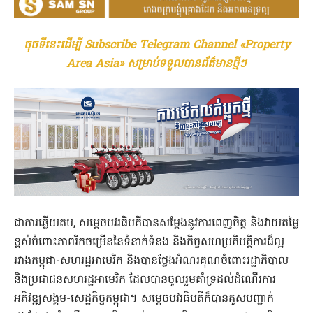
ចុចទីនេះដើម្បី Subscribe Telegram Channel «Property
Area Asia» សម្រាប់ទទួលបានព័ត៌មានថ្មីៗ
ជាការឆ្លើយតប, សម្ដេចបវរធិបតីបានសម្ដែងនូវការពេញចិត្ត និងវាយតម្លៃ
ខ្ពស់ចំពោះភាពរីកចម្រើននៃទំនាក់ទំនង និងកិច្ចសហប្រតិបត្តិការដ៏ល្អ
រវាងកម្ពុជា-សហរដ្ឋអាមេរិក​ និងបានថ្លែងអំណរគុណចំពោះរដ្ឋាភិបាល
និងប្រជាជនសហរដ្ឋអាមេរិក​ ដែលបានចូលរួមគាំទ្រដល់ដំណើរការ
អភិវឌ្ឍសង្គម-សេដ្ឋកិច្ចកម្ពុជា។ សម្ដេចបវរធិបតីក៏បានគូសបញ្ជាក់