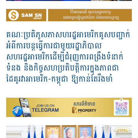
គណៈប្រតិភូសភាសហរដ្ឋអាមេរិកគូសបញ្ជាក់
អំពីការបន្តធ្វេីការជាមួយរដ្ឋាភិបាល​
សហរដ្ឋអាមេរិកដេីម្បីជំរុញការពង្រឹងទំនាក់
ទំនង និងកិច្ចសហប្រតិបត្តិការក្នុងភាពជា
ដៃគូរវាអាមេរិក-កម្ពុជា ឱ្យកាន់តែរឹងមាំ