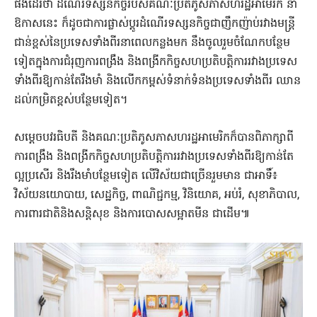
ផងដែរថា ដំណើរទស្សនកិច្ចរបស់គណៈប្រតិភូសភាសហរដ្ឋអាមេរិក​ នា
ឱកាសនេះ ក៏ដូចជាការផ្លាស់ប្ដូរដំណើរទស្សនកិច្ចជាញឹកញ៉ាប់រវាងមន្ត្រី
ជាន់ខ្ពស់នៃប្រទេសទាំងពីរនាពេលកន្លងមក នឹងចូលរួមចំណែកបន្ថែម
ទៀតក្នុងការជំរុញការពង្រឹង និងពង្រីកកិច្ចសហប្រតិបត្តិការរវាងប្រទេស
ទាំងពីរឱ្យកាន់តែរឹងមាំ និងលេីកកម្ពស់ទំនាក់ទំនងប្រទេសទាំងពីរ​ ឈាន
ដល់កម្រិតខ្ពស់បន្ថែមទៀត។
សម្ដេចបវរធិបតី និងគណៈប្រតិភូសភាសហរដ្ឋអាមេរិកក៏បានពិភាក្សាពី
ការពង្រឹង​ និងពង្រីកកិច្ចសហប្រតិបត្តិការរវាងប្រទេសទាំងពីរឱ្យកាន់តែ
ល្អប្រសើរ និងរឹងមាំបន្ថែមទៀត លើវិស័យជាច្រើនរួមមាន ជាអាទិ៍៖
វិស័យនយោបាយ, សេដ្ឋកិច្ច, ពាណិជ្ជកម្ម, វិនិយោគ, អប់រំ, សុខាភិបាល,
ការពារជាតិនិងសន្តិសុខ និង​ការបោសសម្អាតមីន​ ជាដើម៕