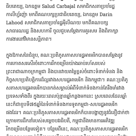
ធិបតេយ្យ,​ ឯកឧត្តម​ Salud Carbajal​ សមាជិកសភាប្រចាំរដ្ឋ
កាលីហ្វ័រញ៉ា​ មកពីគណបក្សប្រជាធិបតេយ្យ,​ ឯកឧត្តម​ Darin
Lahood សមាជិកសភាប្រចាំរដ្ឋអ៉ីលីណយ​​ មកពីគណបក្ស
សាធារណរដ្ឋ និង​សហការី​ ចូលជួបសម្ដែងការគួរសម និងពិភាក្សា
ការងារនៅវិមានសន្ដិភាព។
ក្នុងឱកាសនៃជំនួប, គណៈប្រតិភូសភាសហរដ្ឋអាមេរិកបានសម្ដែងនូវ
ការកោតសរសើរចំពោះការរីកចម្រើនយ៉ាងឆាប់រហ័សរបស់
ព្រះរាជាណាចក្រកម្ពុជា និងបានវាយតម្លៃខ្ពស់ចំពោះទំនាក់ទំនង និង
កិច្ចសហប្រតិបត្តិការដ៏ល្អរវាងសហរដ្ឋអាមេរិក និងកម្ពុជា។ គណៈប្រតិភូ
សភាសហរដ្ឋអាមេរិកបានកត់សម្គាល់អំពីទំនាក់ទំនងកាន់តែរឹងមាំរវាង
ប្រទេសទាំងពីរ ក្នុងរយៈពេលប៉ុន្មានឆ្នាំកន្លងមកនេះ ស្របពេលដែលឆ្នាំ
នេះក៏ជាខួបទី៧៥ឆ្នាំនៃទំនាក់ទំនងការទូតកម្ពុជា-សហរដ្ឋអាមេរិក
ផងដែរ។ គណៈប្រតិភូសភាសហរដ្ឋអាមេរិកក៏បានបង្ហាញនូវជំនឿជាក់ថា
ក្រោមការដឹកនាំរបស់សម្ដេចបវរធិបតី, កម្ពុជានឹងមានការអភិវឌ្ឍ
រីកចម្រើនបន្ថែមទៀត។ បន្ថែមពីនេះ, គណៈប្រតិភូសភាសហរដ្ឋអាមេរិក