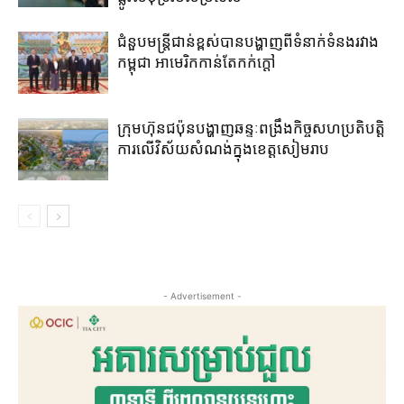
ជំនួបមន្រ្តីជាន់ខ្ពស់បានបង្ហាញពីទំនាក់ទំនងរវាង
កម្ពុជា អាមេរិកកាន់តែកក់ក្តៅ
ក្រុមហ៊ុន​ជប៉ុន​បង្ហាញ​ឆន្ទៈ​ពង្រឹង​កិច្ច​សហប្រតិបត្តិ
ការ​លើ​វិស័យ​សំណង់​ក្នុង​ខេត្តសៀមរាប​
- Advertisement -