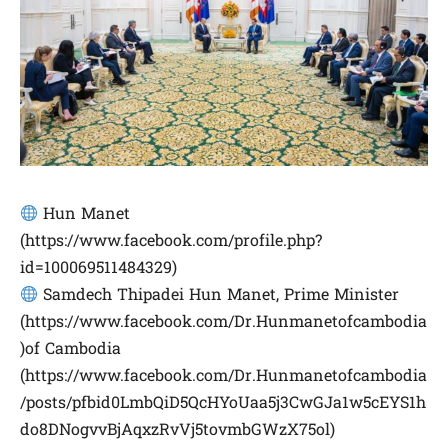
Hun Manet
(https://www.facebook.com/profile.php?
id=100069511484329)
Samdech Thipadei Hun Manet, Prime Minister
(https://www.facebook.com/Dr.Hunmanetofcambodia
)of Cambodia
(https://www.facebook.com/Dr.Hunmanetofcambodia
/posts/pfbid0LmbQiD5QcHYoUaa5j3CwGJa1w5cEYS1h
do8DNogvvBjAqxzRvVj5tovmbGWzX75ol)