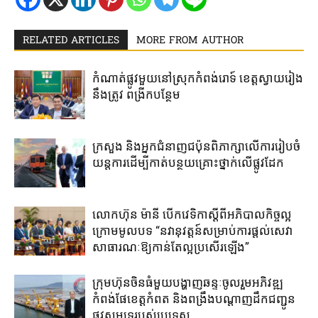
RELATED ARTICLES
MORE FROM AUTHOR
កំណាត់ផ្លូវមួយនៅស្រុកកំពង់រោទ៍ ខេត្តស្វាយរៀង
នឹងត្រូវ ពង្រីកបន្ថែម
ក្រសួង និងអ្នកជំនាញជប៉ុន​ពិភាក្សា​លើ​ការ​រៀប​ចំ​
យន្តការ​ដើម្បី​កាត់​បន្ថយ​គ្រោះថ្នាក់​លើ​ផ្លូវដែក
លោកហ៊ុន ម៉ានី ​បើកវេទិកាស្តីពី​អភិបាល​កិច្ច​ល្អ ​
ក្រោម​មូលបទ “នវានុវត្តន៍​សម្រាប់​ការ​ផ្តល់​សេវា
សាធារណៈ​ឱ្យ​កាន់​តែ​ល្អ​ប្រសើរ​ឡើង​”
ក្រុមហ៊ុនចិន​ធំមួយ​បង្ហាញ​ឆន្ទៈ​ចូលរួម​អភិវឌ្ឍ​
កំពង់ផែខេត្តកំពត​ និង​ពង្រឹង​បណ្តាញ​ដឹក​ជញ្ជូន​
ផ្លូវ​សមុទ្រ​របស់​ប្រទេស​