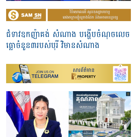
ជំទាវឧកញ៉ាគង់ សំណាង បង្ហើបចំណុចលេច
ធ្លោចំនួន៣របស់បុរី វិមានសំណាង