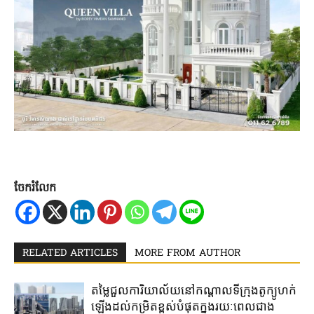
ចែករំលែក
RELATED ARTICLES
MORE FROM AUTHOR
តម្លៃជួល​ការិយាល័យ​នៅ​កណ្តាល​ទីក្រុងតូក្យូ​ហក់​
ឡើង​ដល់​កម្រិត​ខ្ពស់​បំផុត​ក្នុង​រយៈ​ពេល​ជាង​