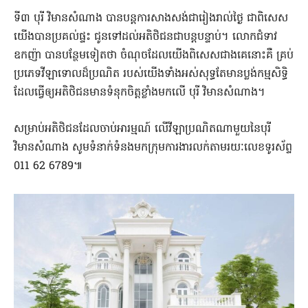
ទី៣ បុរី វិមានសំណាង បានបន្តការសាងសង់ជារៀងរាល់ថ្ងៃ ជាពិសេស
យើងបានប្រគល់ផ្ទះ ជូនទៅដល់អតិថិជនជាបន្តបន្ទាប់។ លោ​កជំទាវ
ឧកញ៉ា បានបន្ថែមទៀតថា ចំណុចដែលយើងពិសេសជាងគេនោះគឺ គ្រប់
ប្រភេទវីឡាទោលដ៏ប្រណិត របស់យើងទាំងអស់សុទ្ធតែមានប្លង់កម្មសិទ្ធិ
ដែលធ្វើឲ្យអតិថិជនមានទំនុកចិត្តខ្លាំងមកលើ បុរី វិមានសំណាង។
សម្រាប់អតិថិជនដែលចាប់អារម្មណ៍ លើវីឡាប្រណិតណាមួយនៃបុរី
វិមានសំណាង សូមទំនាក់ទំនងមកក្រុមការងារលក់តាមរយៈលេខទូរស័ព្ទ
011 62 6789៕