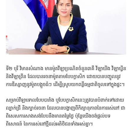
ទី២ បុរី វិមានសំណាង មានម៉ូតវីឡាប្រណិតចំនួន៣គឺ វីឡាឃីង វីឡាឃ្វីន
និងវីឡាព្រីន ដែលបានរចនាម៉ូតតាមបែបក្លាសិក ដោយបានបញ្ចូលនូវ
ការឌីស្សាញនូវម៉ូតបង្អួចធំៗ ដើម្បីស្រូបយកពន្លឺធម្មជាតិចូលទៅក្នុងផ្ទះ។
សម្រាប់វីឡាទោលបែបបារាំង ឬបែបក្លាសិកនេះត្រូវបានបំពាក់ទៅដោយ
ល្បាក់ជ្រី និងក្បាច់រចនា ដែលបានបង្ហាញពីកិត្យានុភាពនៃការរស់នៅ ជា
ពិសេសការសាងសង់បែបនឹងមានតម្លៃថ្លៃ ប៉ុន្តែយើងចង់ផ្តល់បទ
ពិសោធន៍ នៃការរស់នៅថ្មីដល់អតិថិជនទាំងអស់គ្នា។