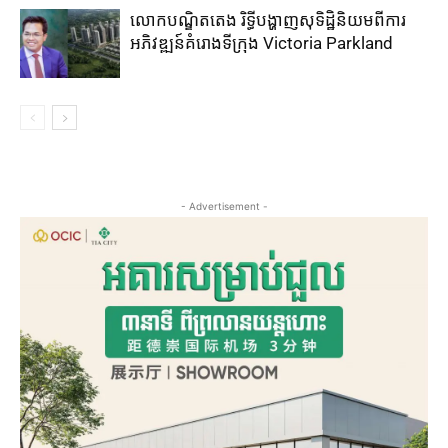
លោកបណ្ឌិតតេង រិទ្ធីបង្ហាញសុទិដ្ឋិនិយមពីការ
អភិវឌ្ឍន៍គំរោងទីក្រុង Victoria Parkland
- Advertisement -