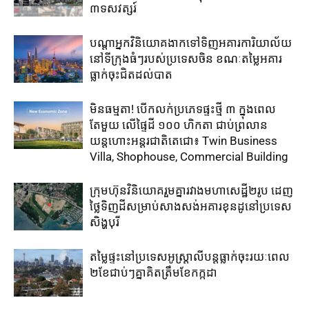
៣ទសវត្សរ៍​
បណ្តាអ្នកវិនិយោគ​ងាក​ទៅ​ទិញ​អគារការិយាល័យ​
នៅ​ទីក្រុង​ធំៗ​របស់​ប្រទេសចិន ​ខណៈតម្លៃអគារ
ធ្លាក់​ចុះ​ជិត​ដល់​បាត
មិនធម្មតា! បើកលក់ប្រភេទផ្ទះថ្មី ៣ ក្នុងពេល
តែមួយ លើផ្ទៃដី ១០០ ហិកតា ​ជាប់​ព្រលាន
យន្តហោះ​អន្តរជាតិតេជោ៖ ​Twin Business
Villa, Shophouse, Commercial Building
ក្រុមហ៊ុន​វិនិយោគ​រួម​គ្នា​រវាង​មហាសេដ្ឋី២រូប ​ដេញ​
ថ្លៃ​ទិញ​ដី​សម្រាប់​សាងសង់​អគារខុនដូ​នៅ​ប្រទេស​
សិង្ហបុរី​
តម្លៃ​ផ្ទះ​នៅ​ប្រទេស​អូស្ត្រាលី​បន្ត​ធ្លាក់​ចុះ​រយៈ​ពេល​
២​ខែ​ជាប់ៗ​គ្នា​គិត​ត្រឹម​ខែ​កក្កដា​