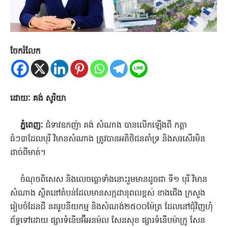
ចែករំលែក
ដោយៈ គង់ សូរិយា
ភ្នំពេញៈ
ជំទាវឧកញ៉ា គង់ សំណាង បានលើកឡើងពី កត្តា
ធំៗ៣ដែលបុរី វិមានសំណាង ត្រូវបានអតិថិជនគាំទ្រ និងសរសើរមិន
ដាច់ពីមាត់។
ចំណុចពិសេស និងលេចធ្លោទាំងនោះរួមមានដូចជា ទី១ បុរី វិមាន
សំណាង ស្ថិតនៅតំបន់ដែលមានសក្កដានុពលខ្ពស់ ខាងជើង ក្រសួង
រៀបចំដែនដី នគរូបនីយកម្ម និងសំណង់២៥០០ម៉ែត្រ ដែលនៅជុំវិញហុំ
ព័ទ្ធទៅដោយ ផ្សារទំនើបអ៊ីអនម៉ល សែនសុខ ផ្សារទំនើបម៉ាក្រូ សែន