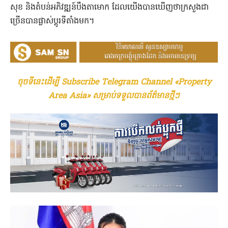
សុខ និងតំបន់អភិវឌ្ឍន៍បឹងតាមោក ដែលយើងបានឃើញថាក្រសួងជា
ច្រើនបានផ្លាស់ប្តូរទីតាំងមក។
ចុចទីនេះដើម្បី Subscribe Telegram Channel «Property
Area Asia» សម្រាប់ទទួលបានព័ត៌មានថ្មីៗ