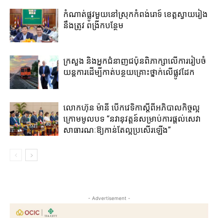
កំណាត់ផ្លូវមួយនៅស្រុកកំពង់រោទ៍ ខេត្តស្វាយរៀង
នឹងត្រូវ ពង្រីកបន្ថែម
ក្រសួង និងអ្នកជំនាញជប៉ុន​ពិភាក្សា​លើ​ការ​រៀប​ចំ​
យន្តការ​ដើម្បី​កាត់​បន្ថយ​គ្រោះថ្នាក់​លើ​ផ្លូវដែក
លោកហ៊ុន ម៉ានី ​បើកវេទិកាស្តីពី​អភិបាល​កិច្ច​ល្អ ​
ក្រោម​មូលបទ “នវានុវត្តន៍​សម្រាប់​ការ​ផ្តល់​សេវា
សាធារណៈ​ឱ្យ​កាន់​តែ​ល្អ​ប្រសើរ​ឡើង​”
- Advertisement -