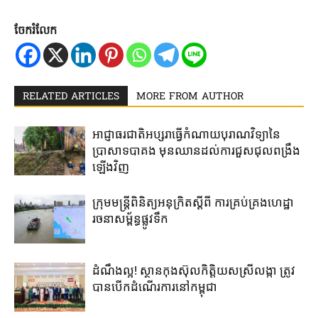
ចែករំលែក
RELATED ARTICLES
MORE FROM AUTHOR
អាជ្ញាធរជាតិអប្សរា​ធ្វើ​កំណាយ​បុរាណ​វិទ្យា​នៃ​
ប្រាសាទបាគង​ មុនឈាន​ដល់​ការ​ជួសជុល​ពង្រឹង​
ឡើងវិញ​
ក្រុមមន្រ្តីពិនិត្យអនុក្រិតស្តីពី ការគ្រប់គ្រងហេដ្ឋា
រចនាសម្ព័ន្ធផ្លូវទឹក
ដំណឹងល្អ! ស្ថាន​កុងស៊ុល​កិត្តិយស​ស្រីលង្កា​ ត្រូវ​
បាន​បើក​ដំណើរការ​នៅ​កម្ពុជា​