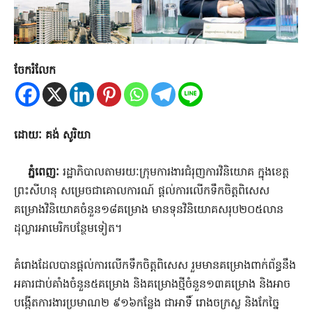
ចែករំលែក
ដោយៈ គង់ សូរិយា
ភ្នំពេញៈ
រដ្ឋាភិបាលតាមរយៈក្រុមការងារជំរុញការវិនិយោគ ក្នុងខេត្ត
ព្រះសីហនុ សម្រេចជាគោលការណ៍ ផ្តល់ការលើកទឹកចិត្តពិសេ​ស
គម្រោងវិនិយោគចំនួន១៨គម្រោង មានទុនវិនិយោគសរុប២០៥លាន
ដុល្លារអាមេរិកបន្ថែមទៀត។
គំរោងដែលបានផ្តល់ការលើកទឹកចិត្តពិសេស រួមមានគម្រោងពាក់ព័ន្ធនឹង
អគារជាប់គាំងចំនួន៥គម្រោង និងគម្រោងថ្មីចំនួន១៣គម្រោង និងអាច
បង្កើតការងារប្រមាណ២ ៩១៦កន្លែង ជាអាទិ៍ រោងចក្រស្ល និងកែច្នៃ