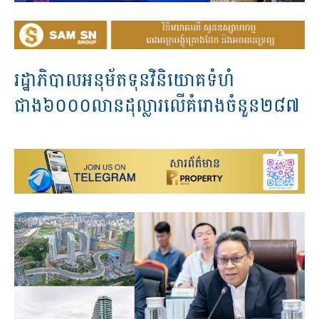
រដ្ឋាភិបាលអនុម័តទុនវិនិយោគទំហំ
ជាង៦០០០លានដុល្លារលើគំរោងចំនួន២៨៧