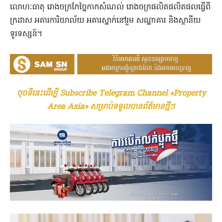
លោហៈធាតុ រោងចក្រកែច្នៃកាកសំណល់ រោងចក្រផលិតផលិតផលធ្វើពី
ក្រដាស អគារការិយាល័យ អគារស្នាក់នៅរួម សណ្ឋាគារ និងស្ថានីយ
ទូរទស្សន៍។
ចុចទីនេះដើម្បី Subscribe Telegram Channel «Property
Area Asia» សម្រាប់ទទួលបានព័ត៌មានថ្មីៗ