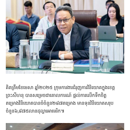
គិតត្រឹមខែមេសា ឆ្នាំ២០២៥ ក្រុមការងារជំរុញការវិនិយោគក្នុងខេត្ត
ព្រះសីហនុ បានសម្រេចជាគោលការណ៍ ផ្តល់ការលើកទឹកចិត្ត
គម្រោងវិនិយោគបានចំចំនួន២៨៧គម្រោង មានទុនវិនិយោគសរុប
ចំនួន៦,៨៧៥លានដុល្លារអាមេរិក៕