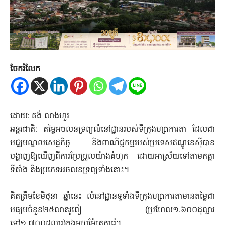
ចែករំលែក
ដោយ: គង់ លាងហួរ
អន្តរជាតិ: តម្លៃអចលនទ្រព្យលំនៅដ្ឋានរបស់ទីក្រុងហ្សាការតា ដែលជា
មជ្ឈមណ្ឌលសេដ្ឋកិច្ច និងពាណិជ្ជកម្មរបស់ប្រទេសឥណ្ឌូនេសុីបាន
បង្ហាញឱ្យឃើញពីការប្រែប្រួលយ៉ាងគំហុក ដោយអាស្រ័យទៅតាមកត្តា
ទីតាំង និងប្រភេទអចលនទ្រព្យទាំងនោះ។
គិតត្រឹមខែមិថុនា ឆ្នាំនេះ លំនៅដ្ឋានទូទាំងទីក្រុងហ្សាការតាមានតម្លៃជា
មធ្យមចំនួន២៥លានរូពៀ (ប្រហែល១.៦០០ដុល្លារ
ទៅ១.៧០០ដុល្លារ)ក្នុងមួយម៉ែត្រការ៉េ។