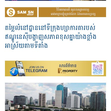
តម្លៃលំនៅដ្ឋាននៅទីក្រុងហ្សាការតារបស់
ឥណ្ឌូនេសុីបង្ហាញសភាពខុសគ្នាយ៉ាងខ្លាំង
អាស្រ័យតាមទីតាំង