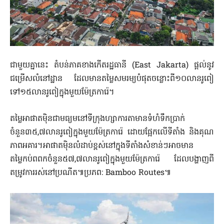
ជាមួយគ្នានេះ តំបន់ភាគខាងកើតរដ្ឋធានី (East Jakarta) ផ្តល់នូវ
ជម្រើសលំនៅដ្ឋាន ដែលមានតម្លៃសមរម្យបំផុតចន្លោះពី១០លានរូពៀ
ទៅ១៥លានរូពៀក្នុងមួយម៉ែត្រការ៉េ។
តម្លៃអាផាតមុិនជាមធ្យមនៅទីក្រុងហ្សាការតាមានទំហំទឹកប្រាក់
ចំនួន៣៥,៧លានរូពៀក្នុងមួយម៉ែត្រការ៉េ ដោយផ្អែកលើទីតាំង និងគុណ
ភាពអគារ។អាផាតមុិនលំដាប់ខ្ពស់នៅក្នុងទីតាំងសំខាន់ៗអាចមាន
តម្លៃកប់ពពកចំនួន៥៧,៧លានរូពៀក្នុងមួយម៉ែត្រការ៉េ ដែលបង្ហាញពី
តម្រូវការរស់នៅប្រណីត៕ប្រភព: Bamboo Routes៕