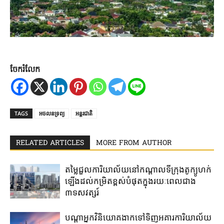
ចែករំលែក
TAGS
អចលនទ្រព្យ
អន្តរជាតិ
RELATED ARTICLES
MORE FROM AUTHOR
តម្លៃជួល​ការិយាល័យ​នៅ​កណ្តាល​ទីក្រុងតូក្យូ​ហក់​
ឡើង​ដល់​កម្រិត​ខ្ពស់​បំផុត​ក្នុង​រយៈ​ពេល​ជាង​
៣ទសវត្សរ៍​
បណ្តាអ្នកវិនិយោគ​ងាក​ទៅ​ទិញ​អគារការិយាល័យ​