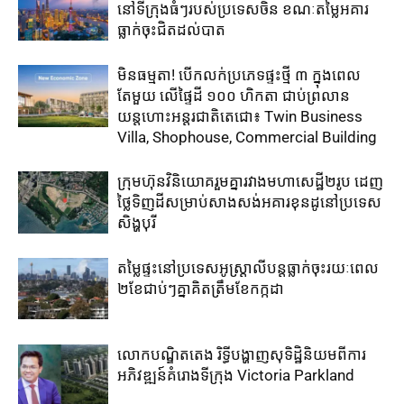
នៅ​ទីក្រុង​ធំៗ​របស់​ប្រទេសចិន ​ខណៈតម្លៃអគារ
ធ្លាក់​ចុះ​ជិត​ដល់​បាត
មិនធម្មតា! បើកលក់ប្រភេទផ្ទះថ្មី ៣ ក្នុងពេល
តែមួយ លើផ្ទៃដី ១០០ ហិកតា ​ជាប់​ព្រលាន
យន្តហោះ​អន្តរជាតិតេជោ៖ ​Twin Business
Villa, Shophouse, Commercial Building
ក្រុមហ៊ុន​វិនិយោគ​រួម​គ្នា​រវាង​មហាសេដ្ឋី២រូប ​ដេញ​
ថ្លៃ​ទិញ​ដី​សម្រាប់​សាងសង់​អគារខុនដូ​នៅ​ប្រទេស​
សិង្ហបុរី​
តម្លៃ​ផ្ទះ​នៅ​ប្រទេស​អូស្ត្រាលី​បន្ត​ធ្លាក់​ចុះ​រយៈ​ពេល​
២​ខែ​ជាប់ៗ​គ្នា​គិត​ត្រឹម​ខែ​កក្កដា​
លោកបណ្ឌិតតេង រិទ្ធីបង្ហាញសុទិដ្ឋិនិយមពីការ
អភិវឌ្ឍន៍គំរោងទីក្រុង Victoria Parkland