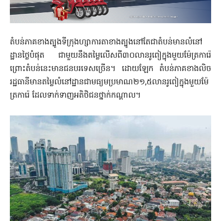
តំបន់ភាគខាងត្បូងទីក្រុងហ្សាការតាខាងត្បូងនៅតែជាតំបន់មានលំនៅ
ដ្ឋានថ្លៃបំផុត ជាមួយនឹងតម្លៃលើសពី៣០លានរូពៀក្នុងមួយម៉ែត្រការ៉េ
ព្រោះតំបន់នេះមានជនបរទេសច្រើន។ ដោយឡែក តំបន់ភាគខាងលិច
រដ្ឋធានីមានតម្លៃលំនៅដ្ឋានជាមធ្យមប្រមាណ២១,៥លានរូពៀក្នុងមួយម៉ែ
ត្រការ៉េ ដែលទាក់ទាញអតិថិជនថ្នាក់កណ្តាល។