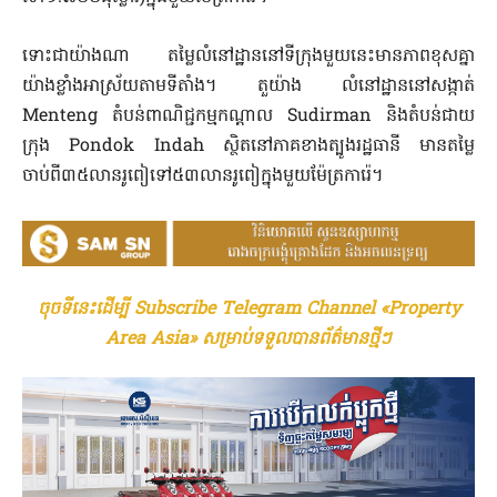
ទោះជាយ៉ាងណា តម្លៃលំនៅដ្ឋាននៅទីក្រុងមួយនេះមានភាពខុសគ្នា
យ៉ាងខ្លាំងអាស្រ័យតាមទីតាំង។ តួយ៉ាង លំនៅដ្ឋាននៅសង្កាត់
Menteng តំបន់ពាណិជ្ជកម្មកណ្តាល Sudirman និងតំបន់ជាយ
ក្រុង Pondok Indah ស្ថិតនៅភាគខាងត្បូងរដ្ឋធានី មានតម្លៃ
ចាប់ពី៣៥លានរូពៀទៅ៥៣លានរូពៀក្នុងមួយម៉ែត្រការ៉េ។
ចុចទីនេះដើម្បី Subscribe Telegram Channel «Property
Area Asia» សម្រាប់ទទួលបានព័ត៌មានថ្មីៗ