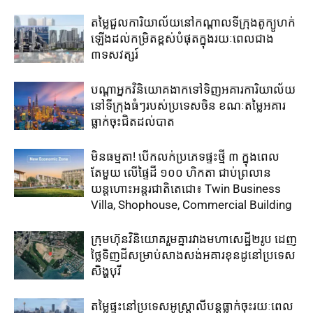
តម្លៃជួល​ការិយាល័យ​នៅ​កណ្តាល​ទីក្រុងតូក្យូ​ហក់​
ឡើង​ដល់​កម្រិត​ខ្ពស់​បំផុត​ក្នុង​រយៈ​ពេល​ជាង​
៣ទសវត្សរ៍​
បណ្តាអ្នកវិនិយោគ​ងាក​ទៅ​ទិញ​អគារការិយាល័យ​
នៅ​ទីក្រុង​ធំៗ​របស់​ប្រទេសចិន ​ខណៈតម្លៃអគារ
ធ្លាក់​ចុះ​ជិត​ដល់​បាត
មិនធម្មតា! បើកលក់ប្រភេទផ្ទះថ្មី ៣ ក្នុងពេល
តែមួយ លើផ្ទៃដី ១០០ ហិកតា ​ជាប់​ព្រលាន
យន្តហោះ​អន្តរជាតិតេជោ៖ ​Twin Business
Villa, Shophouse, Commercial Building
ក្រុមហ៊ុន​វិនិយោគ​រួម​គ្នា​រវាង​មហាសេដ្ឋី២រូប ​ដេញ​
ថ្លៃ​ទិញ​ដី​សម្រាប់​សាងសង់​អគារខុនដូ​នៅ​ប្រទេស​
សិង្ហបុរី​
តម្លៃ​ផ្ទះ​នៅ​ប្រទេស​អូស្ត្រាលី​បន្ត​ធ្លាក់​ចុះ​រយៈ​ពេល​