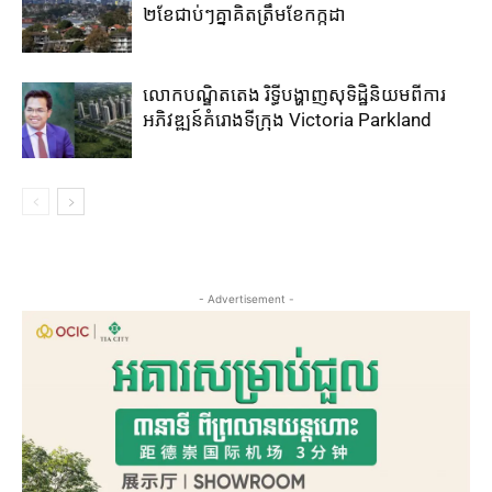
២​ខែ​ជាប់ៗ​គ្នា​គិត​ត្រឹម​ខែ​កក្កដា​
លោកបណ្ឌិតតេង រិទ្ធីបង្ហាញសុទិដ្ឋិនិយមពីការ
អភិវឌ្ឍន៍គំរោងទីក្រុង Victoria Parkland
- Advertisement -