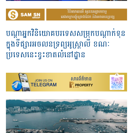
បណ្តាអ្នកវិនិយោគបរទេសសម្រុកបណ្តាក់ទុន
ក្នុងទីផ្សារអចលនទ្រព្យអូស្ត្រាលី ខណៈ
ប្រទេសនេះខ្វះខាតលំនៅដ្ឋាន