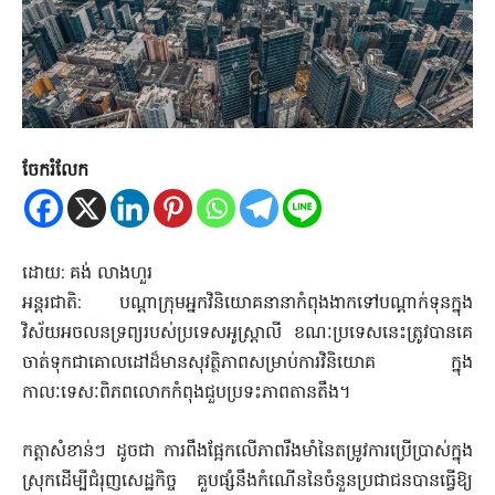
ចែករំលែក
ដោយ: គង់ លាងហួរ
អន្តរជាតិ: បណ្តាក្រុមអ្នកវិនិយោគនានាកំពុងងាកទៅបណ្តាក់ទុនក្នុង
វិស័យអចលនទ្រព្យរបស់ប្រទេសអូស្ត្រាលី ខណៈប្រទេសនេះត្រូវបានគេ
ចាត់ទុកជាគោលដៅដ៏មានសុវត្ថិភាពសម្រាប់ការវិនិយោគ ក្នុង
កាលៈទេសៈពិភពលោកកំពុងជួបប្រទះភាពតានតឹង។
កត្តាសំខាន់ៗ ដូចជា ការពឹងផ្អែកលើភាពរឹងមាំនៃតម្រូវការប្រើប្រាស់ក្នុង
ស្រុកដើម្បីជំរុញសេដ្ឋកិច្ច គួបផ្សំនឹងកំណើននៃចំនួនប្រជាជនបានធ្វើឱ្យ