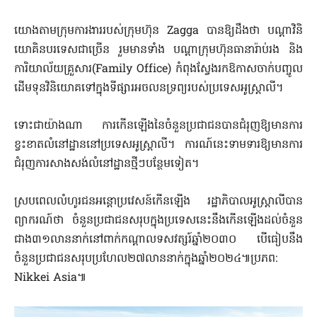
យោងតាមក្រុមការងាររបស់ក្រុមហ៊ុន Zagga បានឱ្យដឹងថា បណ្តាវិនិ
យោគិនបរទេសជាច្រើន រួមមានទាំង បណ្តាក្រុមហ៊ុនធានារ៉ាប់រង និង
ការិយាល័យគ្រួសារ(Family Office) កំពុងស្វែងរកឱកាសចាក់បញ្ចូល
ដើមទុនវិនិយោគទៅក្នុងទីផ្សារអចលនទ្រព្យរបស់ប្រទេសអូស្ត្រាលី។
ទោះជាយ៉ាងណា ការកើនឡើងនៃចំនួនប្រជាជនបានជំរុញឱ្យមានការ
ខ្វះខាតលំនៅដ្ឋាននៅប្រទេសអូស្ត្រាលី។ ការណ៍នេះទាមទារឱ្យមានការ
ជំរុញការសាងសង់លំនៅដ្ឋានថ្មីៗបន្ថែមទៀត។
ស្របពេលលំហូរជនអន្តោប្រវេសន៍កើនឡើង រដ្ឋាភិបាលអូស្ត្រាលីបាន
ព្យាករណ៍ថា ចំនួនប្រជាជនសរុបក្នុងប្រទេសនេះនឹងកើនឡើងដល់ចំនួន
ជាង៣១លាននាក់នៅពាក់កណ្តាលទសវត្សរ៍ឆ្នាំ២០៣០ បើធៀបនឹង
ចំនួនប្រជាជនសរុបប្រហែល២៧លាននាក់ក្នុងឆ្នាំ២០២៤៕ប្រភព:
Nikkei Asia៕