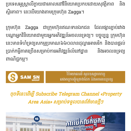
ប្រទេសអូស្ត្រាលីក្លាយជាគោលដៅវិនិយោគប្រកបដោយសុវត្ថិភាព និង
ស្ថិរភាព។ នេះបើយោងតាមក្រុមហ៊ុន Zagga។
ក្រុមហ៊ុន Zagga ជាក្រុមហ៊ុនឥណទានឯកជន ដែលផ្សារភ្ជាប់រវាង
បណ្តាអ្នកវិនិយោគជាមួយអ្នកអភិវឌ្ឍន៍អចលនទ្រព្យ។ បច្ចុប្បន្ន ក្រុមហ៊ុន
នេះមានទំហំទ្រព្យសកម្មប្រមាណ៦៦០លានដុល្លារអាមេរិក និងបានផ្តល់
ប្រាក់កម្ចីភាគច្រើនសម្រាប់ការអភិវឌ្ឍន៍លំនៅដ្ឋាន និងអចលនទ្រព្យ
ពាណិជ្ជកម្ម។
ចុចទីនេះដើម្បី Subscribe Telegram Channel «Property
Area Asia» សម្រាប់ទទួលបានព័ត៌មានថ្មីៗ