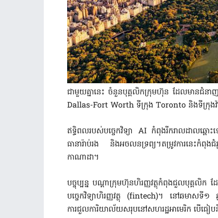
ជាមួយគ្នានេះ ចំនួនបុគ្គលិកក្រុមហ៊ុន ដែលមានជំនាញ
Dallas-Fort Worth ទីក្រុង Toronto និងទីក្រុង
ឥទ្ធិពលរបស់បច្ចេកវិទ្យា AI កំពុងរីករាលដាលឆ្ពោះទ
ធានារ៉ាប់រង និងអចលនទ្រព្យ។តម្រូវការនេះកំពុ
កាណាដា។
បច្ចុប្បន្ន បណ្តាក្រុមហ៊ុនហិរញ្ញវត្ថុកំពុងជួលបុគ្គ
បច្ចេកវិទ្យាហិរញ្ញវត្ថុ (fintech)។ នៅឆមាសទី១ ឆ
ការជួលការិយាល័យសរុបនៅសហរដ្ឋអាមេរិក បើធៀ