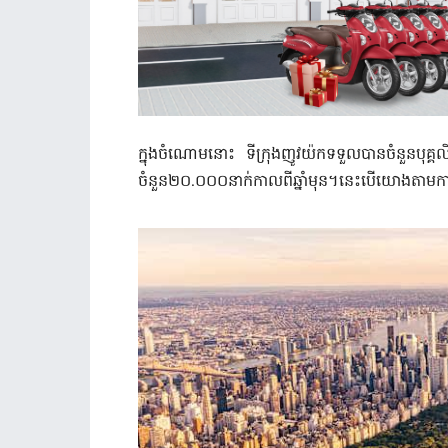
ក្នុងចំណោមនោះ ទីក្រុងញូវយ៉កទទួលបានចំនួនបុគ្គ
ចំនួន២០.០០០នាក់កាលពីឆ្នាំមុន។នេះបើយោងតាមការ