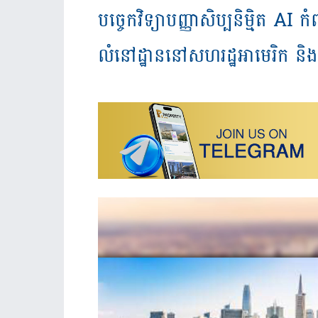
បច្ចេកវិទ្យាបញ្ញាសិប្បនិម្មិត AI
លំនៅដ្ឋាននៅសហរដ្ឋអាមេរិក ន