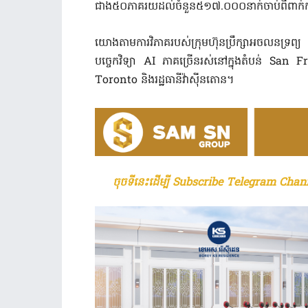
ជាង៥០ភាគរយដល់ចំនួន៥១៧.០០០នាក់ចាប់ពីពាក់កណ
យោងតាមការវិភាគរបស់ក្រុមហ៊ុនប្រឹក្សាអចលនទ្រព
បច្ចេកវិទ្យា AI ភាគច្រើនរស់នៅក្នុងតំបន់ San
Toronto និងរដ្ឋធានីវ៉ាសុីនតោន។
ចុចទីនេះដើម្បី Subscribe Telegram Chann