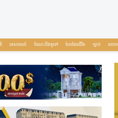
តិ
ទេសចរណ៍
ចំណេះដឹងទូទៅ
បែបផែនជីវិត
ច្បាប់
នយោ