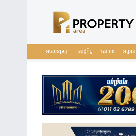
Leading
Real
Estate
News
in
Cambodia
អចលនទ្រព្យ
សេដ្ឋកិច្ច
ធនាគារ
អន្តរជា