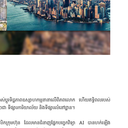
ពុងផ្លាស់ប្តូរទិដ្ឋភាពឧស្សាហកម្មនានាលើពិភពលោក ហើយឥទ្ធិពលរបស់
ូចជា ទីផ្សារការិយាល័យ និងទីផ្សារលំនៅដ្ឋាន។
លិកក្រុមហ៊ុន ដែលមានជំនាញផ្នែកបច្ចេកវិទ្យា AI បានហក់ឡើង