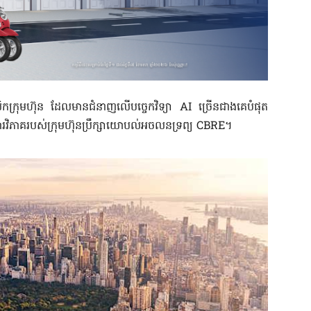
លិកក្រុមហ៊ុន ដែលមានជំនាញលើបច្ចេកវិទ្យា AI ច្រើនជាងគេបំផុត
វិភាគរបស់ក្រុមហ៊ុនប្រឹក្សាយោបល់អចលនទ្រព្យ CBRE។