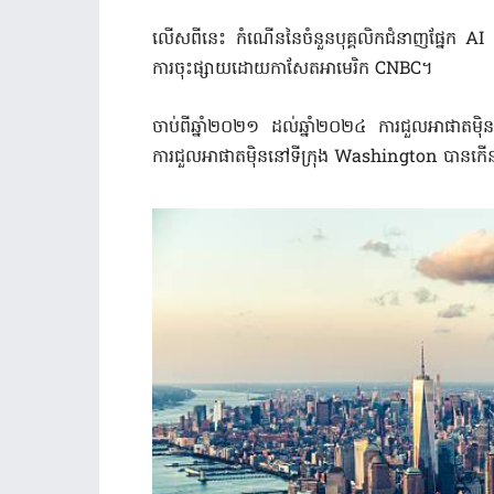
លើសពីនេះ កំណើននៃចំនួនបុគ្គលិកជំនាញផ្នែក AI 
ការចុះផ្សាយដោយកាសែតអាមេរិក CNBC។
ចាប់ពីឆ្នាំ២០២១ ដល់ឆ្នាំ២០២៤ ការជួលអាផ
ការជួលអាផាតមុិននៅទីក្រុង Washington បា