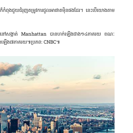
ក៏កំពុងជួយជំរុញតម្រូវការជួលអាផាតមុិនផងដែរ។ នេះបើយោងតាម
ាតមុិននៅសង្កាត់ Manhattan បានហក់ឡើងជាង១៤ភាគរយ ខណៈ
នកើនឡើង៧ភាគរយ៕ប្រភព: CNBC៕