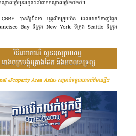
្តាលឆ្នាំមុនរហូតដល់ពាក់កណ្តាលឆ្នាំ២០២៥។
្យ CBRE បានឱ្យដឹងថា បុគ្គលិកក្រុមហ៊ុន ដែលមានជំនាញផ្នែក
 Francisco Bay ទីក្រុង New York ទីក្រុង Seattle ទីក្រុង
el «Property Area Asia» សម្រាប់ទទួលបានព័ត៌មានថ្មីៗ