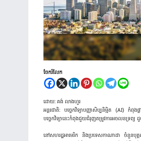
ចែករំលែក
ដោយ: គង់ លាងហួរ
អន្តរជាតិ: បច្ចេកវិទ្យាបញ្ញាសិប្បនិម្មិត (AI) កំ
បច្ចេកវិទ្យានេះកំពុងជួយជំរុញតម្រូវការអចលនទ្រព្យ ដ
នៅសហរដ្ឋអាមេរិក និងប្រទេសកាណាដា ចំនួនបុគ្គ