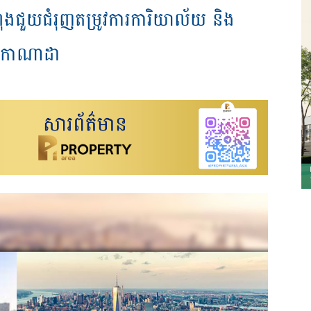
 កំពុងជួយជំរុញតម្រូវការការិយាល័យ និង
ិងកាណាដា