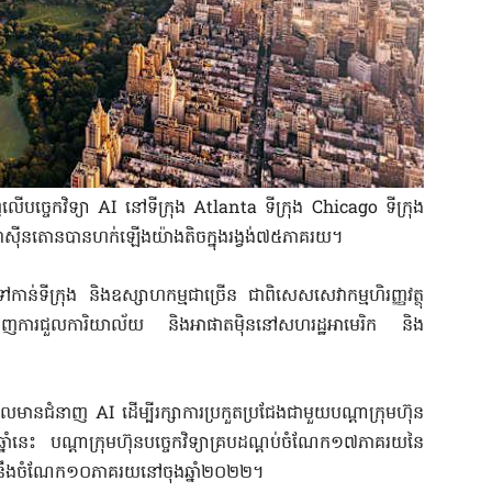
លើបច្ចេកវិទ្យា AI នៅទីក្រុង Atlanta ទីក្រុង Chicago ទីក្រុង
វ៉ាសុីនតោនបានហក់ឡើងយ៉ាងតិចក្នុងរង្វង់៧៥ភាគរយ។
ៅកាន់ទីក្រុង និងឧស្សាហកម្មជាច្រើន ជាពិសេសសេវាកម្មហិរញ្ញវត្ថុ
ងជំរុញការជួលការិយាល័យ និងអាផាតមុិននៅសហរដ្ឋអាមេរិក និង
លិក ដែលមានជំនាញ AI ដើម្បីរក្សាការប្រកួតប្រជែងជាមួយបណ្តាក្រុមហ៊ុន
្នាំនេះ បណ្តាក្រុមហ៊ុនបច្ចេកវិទ្យាគ្របដណ្តប់ចំណែក១៧ភាគរយនៃ
បនឹងចំណែក១០ភាគរយនៅចុងឆ្នាំ២០២២។