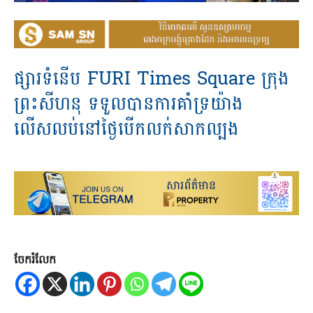
ផ្សារ​ទំនើប​ FURI​ Times​ Square​ ក្រុង​
ព្រះសីហនុ​ ទទួល​បានការ​គាំទ្រ​យ៉ាង​
លើសលប់​នៅ​ថ្ងៃ​បើក​លក់​សាកល្បង​
ចែករំលែក