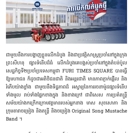
ជាមួយនឹង​ការ​បង្ហាញខ្លួន​លើកដំបូង​ និង​ជា​ប្រវត្តិសាស្ត្រ​ប្រចាំ​នៅក្នុង​ក្រុង​
ព្រះសីហនុ​ ​ផ្សារ​ទំនើប​ដ៏​ធំ​ លើកដំបូង​គេ​បង្អស់​ប្រចាំ​នៅក្នុង​តំបន់​ប៉ូល​
សេដ្ឋកិច្ច​ទី២ប្រចាំ​ប្រទេស​កម្ពុជា​ ​FURI​ ​TIMES​ ​SQUARE​ ​បាន​ធ្វើ​
ឱ្យ​មហាជន​ ​ក៏ដូចជា​អតិថិជន​ជាតិ​ និង​អន្តរជាតិ​ មាន​ភាព​ភ្ញាក់ផ្អើល​ និង​
រំភើប​យ៉ាង​ខ្លាំង​ ជាមួយនឹង​ទិដ្ឋភាព​ដ៏​ អស្ចារ្យ​នៃ​ការរចនា​ម៉ូដ​ផ្សារ​ទំនើប​
ទាំងមូល​ រាប់ទាំង​ផ្នែក​ខាងក្នុង​ និង​ខាងក្រៅ​ ជាពិសេស​ ការ​ប្រគំតន្ត្រី​
សម័យ​យ៉ាង​កក្រើក​ក្រោម​វត្តមាន​របស់​អ្នកនាង​ មាស​ សុខ​សោភា​ និង​
ក្រុម​តារាចម្រៀង​ និង​តន្ត្រី​ និង​ចម្រៀង​ Original​ Song​ Mustache​
Band​ ។