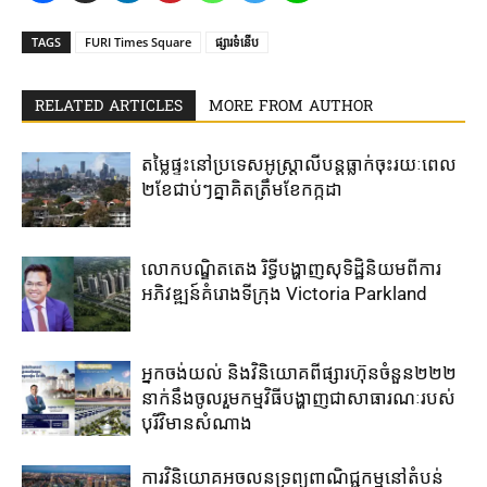
TAGS
FURI​ Times​ Square
ផ្សារទំនើប
RELATED ARTICLES
MORE FROM AUTHOR
តម្លៃ​ផ្ទះ​នៅ​ប្រទេស​អូស្ត្រាលី​បន្ត​ធ្លាក់​ចុះ​រយៈ​ពេល​
២​ខែ​ជាប់ៗ​គ្នា​គិត​ត្រឹម​ខែ​កក្កដា​
លោកបណ្ឌិតតេង រិទ្ធីបង្ហាញសុទិដ្ឋិនិយមពីការ
អភិវឌ្ឍន៍គំរោងទីក្រុង Victoria Parkland
អ្នកចង់យល់​ និងវិនិយោគ​ពី​ផ្សារហ៊ុន​ចំនួន​២២២​
នាក់​នឹង​ចូលរួម​កម្មវិធី​បង្ហាញ​ជាសាធារណៈ​របស់​
បុរី​វិមានសំណាង
ការវិនិយោគ​អចលនទ្រព្យ​ពាណិជ្ជកម្ម​នៅ​តំបន់