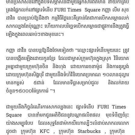
មានប្រសាសន៍​នៅក្នុង​បទសម្ភាសន៍​ជាមួយ​អ្នកសារព័ត៌មាន​ នាយិកា​គ្រប់
គ្រង​ផ្នែក​លក់​នៅ​ផ្សារ​ទំនើប​ ​FURI​ Times​ Square​ ​កញ្ញា​ លីម​ សុខ​
ដា​វិន​ បាន​ប្រាប់​ឱ្យ​ដឹង​ថា​ កម្មវិធី​ថ្ងៃនេះ​គឺ​គ្រាន់តែ​ជា​ការ​បើក​សម្ពោធ​លក់​
សាកល្បង​តែប៉ុណ្ណោះ​ ហើយ​កាលបរិច្ឆេទ​បើក​សម្ពោធ​ជា​ផ្លូវការ​នឹង​ត្រូវ​ធ្វើ
ឡើង​ក្នុង​ពេល​ឆាប់​ៗខាងមុខនេះ​។
កញ្ញា​ ដា​វីន​ បាន​បន្ត​ឱ្យ​ដឹង​ថែមទៀត​ថា​ ​“ឈ្មោះ​ផ្សារ​ទំនើប​មួយ​នេះ​ ត្រូវ​
បាន​បង្កើត​ឡើង​ដោយ​កូនខ្មែរ​ ដែល​ជា​ម្ចាស់​ក្រុមហ៊ុន​ក្នុង​ស្រុក​ វិនិយោគ​
រួមគ្នា​ជាមួយ​ក្រុមហ៊ុន​ចិន​ និង​ហុង​ ដោយ​ការរចនា​ម៉ូដ​ និង​ការ​គូរ​ប្លង់​
ដោយក្រុម​ហ៊ុន​សិង្ហបុរី​ ជាមួយនឹង​ទំហំ​វិនិយោគ​ប្រមាណ ១០លាន​ដុល្លារ​
មាន​កម្ពស់​ ៥ជាន់​ ដែល​មាន​ទីធ្លា​សម្រាប់​ជួល​ និង​លក់រាយ​
ចំនួន១៥០០០ម៉ែត្រការ៉េ​ ”។
ជាមួយនឹង​កិច្ច​ដំណើរការ​សាកល្បង​នេះ​ ​ផ្សារ​ទំនើប​ FURI​ ​Times​ ​
Square​ ​បាន​នាំមក​ជូន​អតិថិជន​នូវ​បណ្តា​ផលិតផល​ មុខទំនិញ​ចំរុះ​
យ៉ាង​សម្បូរ​បែប​ ​ដែល​សុទ្ធតែ​ជា​ម៉ាក​យី​ហោ​ល្បី​ៗលំដាប់​សាកលលោក​
ដូចជា​ ក្រុមហ៊ុន​ ​KFC​ ​, ក្រុមហ៊ុន​ ​Starbucks​ , ក្រុមហ៊ុន​ ​