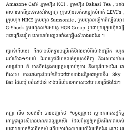
Amazone​ ​Café​ ​,ក្រុមហ៊ុន​ ​KOI​ ​, ក្រុមហ៊ុន​ Dakasi​ Tea​ , ហាង​
អាហារ​មក​ពី​ប្រទេស​សាំងហ្គាពួរ​ ​ក្រុមហ៊ុន​លក់​សម្លៀកបំពាក់​ ​LEVI’s​ ​,
ក្រុមហ៊ុន​ ​NIKE​ ​ក្រុមហ៊ុន​ ​Samsonite​ , ក្រុមហ៊ុន​នាឡិកា​ដ៏​ល្បីឈ្មោះ​
​G-Shock​ ក្រុមហ៊ុន​លក់​រថយន្ត​ HGB​ ​Group​ រួម​ជាមួយ​ក្រុម​ហ៊ុន​ល្បី​
ៗជាច្រើន​ទៀត​ ​ដោយ​រាប់បញ្ចូល​ទាំង​គ្រឿងសំអាង​ផង​ដែរ​ ។
ផ្សារ​ទំនើប​នេះ​ នឹង​ចាប់​បើកទ្វារ​បម្រើ​អតិថិជន​ចាប់ពី​ម៉ោង៩ព្រឹក​ ​រហូត
ដល់​ម៉ោង១១យប់​ ​ដែល​ក្រៅពី​មាន​លក់​នូវ​មុខទំនិញ​ ​និង​អាហារ​យ៉ាង​
សម្បូរ​បែប​ ក៏​ មាន​ទីកន្លែង​កម្សាន្ត​សម្រាប់​កុមារ​ ​និង​យុវវ័យ​ផង​ដែរ​ ​ជា
ពិសេស​ មាន​រោងកុន​បែប​ទំនើប​នៅ​ជាន់​ខាងលើ​រួម​ជាមួយនឹង​ ​Sky​ ​
Bar​ ​ដែល​រៀបចំ​នៅ​ជាន់​ ខាងលើ​លំហ​រអា​កាស​នៅពេល​រាត្រី​ផង​ដែរ​។
កញ្ញា​ លីម​ សុខ​ដា​វីន​ បាន​បញ្ជាក់​ថា​ “បច្ចុប្បន្ន​នេះ​ ស្ថានភាព​សេដ្ឋកិច្ច​
នៅ​ក្រុង​ព្រះសីហនុ​មាន​ភាពល្អ​ប្រសើរ​ ដែល​ជំរុញ​ឱ្យ​កម្រិតជីវភាព​របស់​
ប្រជាជន​មាន​កំណើន​ខ្ពស់​ ហើយ​ការ​ចំណាយ​ប្រចាំថ្ងៃ​ច្រើន​ដែរ​ ដូច្នេះ​ វត្ត