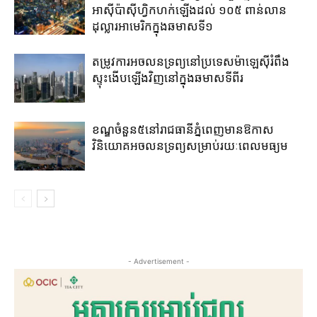
អាស៊ី​ប៉ាស៊ីហ្វិក​ហក់​ឡើង​ដល់ ​១០៥ ពាន់លាន
ដុល្លារ​អាមេរិក​ក្នុង​ឆមាស​ទី១​
តម្រូវ​ការ​អចលនទ្រព្យ​នៅ​ប្រទេសម៉ាឡេស៊ី​រំពឹង​
ស្ទុះ​ងើប​ឡើង​វិញ​នៅ​ក្នុង​ឆមាស​ទីពីរ​​
ខណ្ឌចំនួន៥​នៅ​រាជធានីភ្នំពេញ​មាន​ឱកាស​
វិនិយោគ​អចលនទ្រព្យ​សម្រាប់​រយៈ​ពេល​មធ្យម​
- Advertisement -