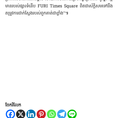
មាន​របស់​ផ្សារ​ទំនើប​ FURI​ Times​ Square​ ពិតជា​ស័ក្ដិសម​ទៅ​នឹង​
តម្រូវការ​ជាក់ស្ដែង​របស់​ពួកគាត់​ជា​ខ្លាំង​”៕
ចែករំលែក