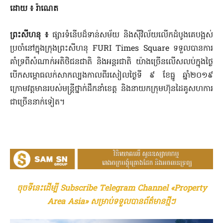
ដោយ​ ៖ រ៉ា​ណេត​
ព្រះសីហនុ​ ៖
ផ្សារ​ទំនើប​ដ៏​ទាន់សម័យ​ ​និង​ស៊ីវិល័យ​លើកដំបូង​គេ​បង្អស់​
ប្រចាំ​នៅក្នុង​ក្រុង​ព្រះសីហនុ​ FURI​ Times​ Square​ ទទួល​បានការ​
គាំទ្រ​ពីសំណាក់​អតិថិជន​ជាតិ​ និង​អន្តរជាតិ​ យ៉ាងច្រើន​លើសលប់​ក្នុង​ថ្ងៃ​
បើក​សម្ពោធ​លក់​សាកល្បង​កាលពី​រសៀល​ថ្ងៃទី​ ៩ ខែធ្នូ​ ឆ្នាំ២០១៩​
ក្រោម​វត្តមាន​របស់​មន្ត្រី​ថ្នាក់ដឹកនាំ​ខេត្ត​ និង​នាយក​ក្រុមហ៊ុន​ដៃគូ​សហការ​
ជាច្រើន​នាក់​ទៀត​។
ចុចទីនេះដើម្បី Subscribe Telegram Channel «Property
Area Asia» សម្រាប់ទទួលបានព័ត៌មានថ្មីៗ