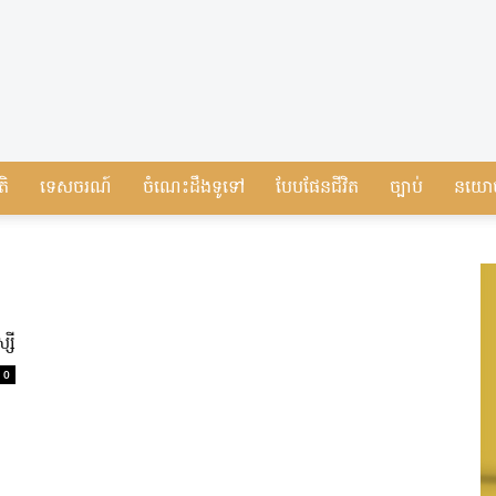
តិ
ទេសចរណ៍
ចំណេះដឹងទូទៅ
បែបផែនជីវិត
ច្បាប់
នយោ
សី​
0