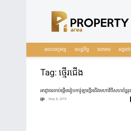
Leading
Real
Estate
News
in
Cambodia
អចលនទ្រព្យ
សេដ្ឋកិច្ច
ធនាគារ
អន្តរជា
Tag: ថ្មើរជើង
អាជ្ញាធរ​ចាប់ផ្តើម​រៀប​ការ៉ូឡា​ថ្មើរជើង​មហាវិថី​សហ​ព័ន្ឋរុស្
វុត្ថា
-
May 8, 2019