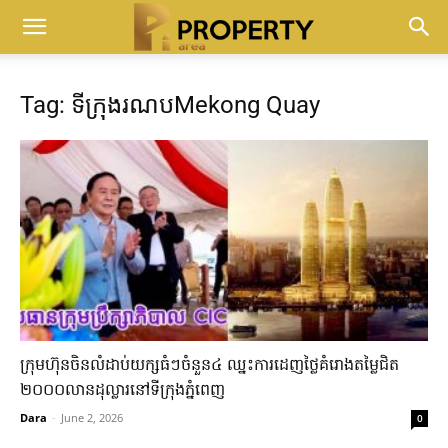
Tag: ទីក្រុងរណបMekong Quay
ក្រុម​ហ៊ុន​ចិន​លំដាប់​យក្ស​ធំៗ​ចំនួន​៤ ​ឈ្នះ​ការដេញ​ថ្លៃ​គំរោង​តម្លៃ​ជិត​
២០០០​លាន​ដុល្លារ​នៅ​ទី​ក្រុង​ភ្នំពេញ​
Dara
-
June 2, 2026
0