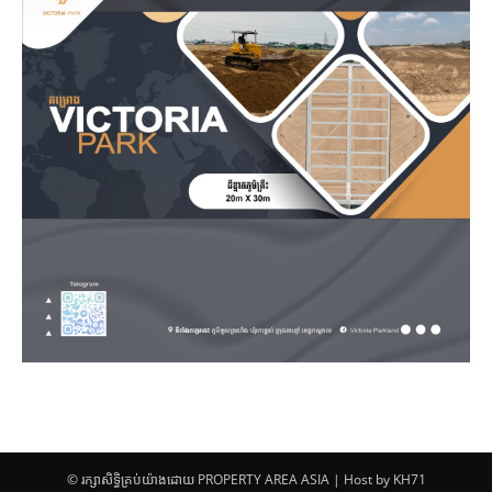
© រក្សាសិទ្ធិគ្រប់យ៉ាងដោយ PROPERTY AREA ASIA | Host by KH71