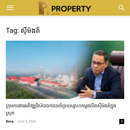
Tag: ​ស៊ីម៉ងត៍
ក្រុម​ការងារ​អភិវឌ្ឍវិស័យ​ឯក​ជន​គាំទ្រ​ឧស្សាហកម្ម​ផលិត​ស៊ីម៉ងត៍​ក្នុង​
ស្រុក​
Dara
-
June 3, 2026
0