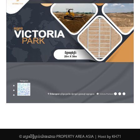
© រក្សាសិទ្ធិគ្រប់យ៉ាងដោយ PROPERTY AREA ASIA | Host by KH71