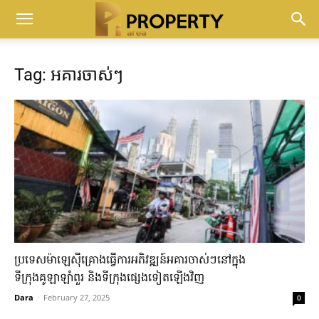
Tag: អគារចាស់ៗ
ប្រទេសម៉ាឡេសុីគ្រោងធ្វើការអភិវឌ្ឍន៍អគារចាស់ៗនៅក្នុង
ទីក្រុងគូឡាឡាំពួរ និងទីក្រុងផ្សេងទៀតឡើងវិញ
Dara
-
February 27, 2025
0