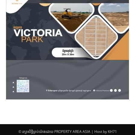
© រក្សាសិទ្ធិគ្រប់យ៉ាងដោយ PROPERTY AREA ASIA | Host by KH71