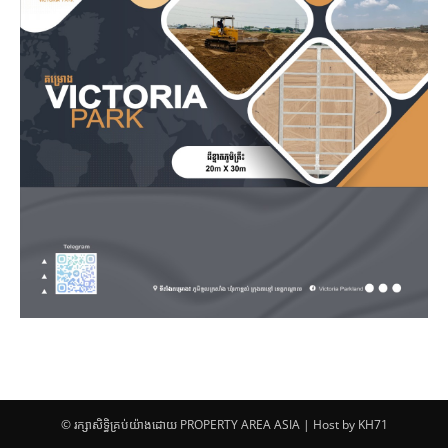
© រក្សាសិទ្ធិគ្រប់យ៉ាងដោយ PROPERTY AREA ASIA | Host by KH71