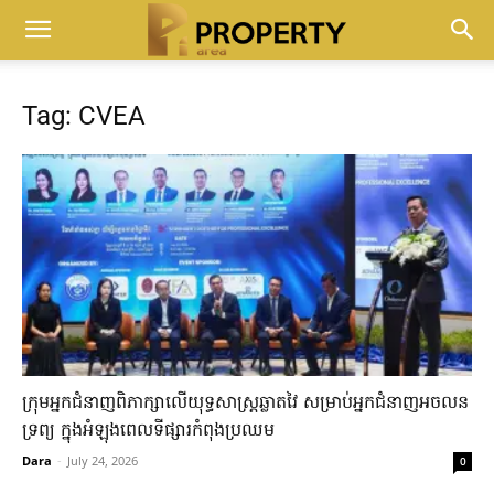
Tag: CVEA
ក្រុមអ្នកជំនាញ​ពិភាក្សា​លើ​យុទ្ធសាស្រ្ត​ឆ្លាតវៃ ​សម្រាប់​អ្នកជំនាញ​អចលន
ទ្រព្យ​ ក្នុង​អំឡុង​ពេល​ទីផ្សារ​កំពុង​ប្រឈម​
Dara
-
July 24, 2026
0