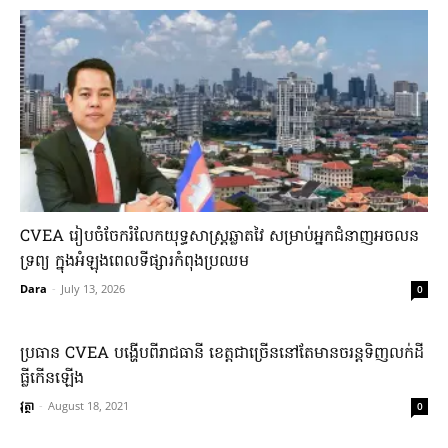
CVEA រៀបចំ​ចែករំលែក​យុទ្ធសាស្រ្ត​ឆ្លាតវៃ​ សម្រាប់​អ្នក​ជំនាញ​អចលន
ទ្រព្យ​ ក្នុង​អំឡុង​ពេល​ទីផ្សារ​កំពុង​ប្រឈម
Dara
-
July 13, 2026
0
ប្រធាន CVEA បង្ហើបពីរាជធានី ខេត្តជាច្រើននៅតែមានចរន្តទិញលក់ដី
ធ្លីកើនឡើង
វុត្ថា
-
August 18, 2021
0