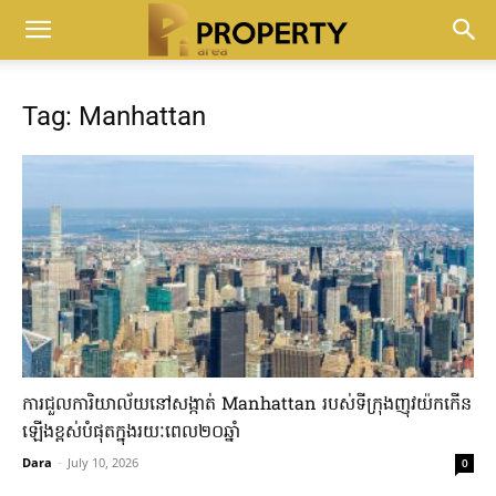
Tag: Manhattan​
ការជួល​ការិយាល័យ​នៅ​សង្កាត់ ​Manhattan រ​បស់​ទីក្រុងញុវយ៉ក​កើន​
ឡើង​ខ្ពស់​បំផុត​ក្នុង​រយៈ​ពេល​២០​ឆ្នាំ​
Dara
-
July 10, 2026
0