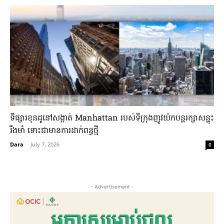
ទីផ្សារខុនដូ​នៅ​សង្កាត់​ Manhattan​ របស់​ទីក្រុងញូវយ៉ក​បន្ត​រក្សាសន្ទុះ
រឹងមាំ​ ទោះជា​មាន​ការ​ដាក់​ពន្ធ​ថ្មី​
Dara
-
July 7, 2026
0
- Advertisement -