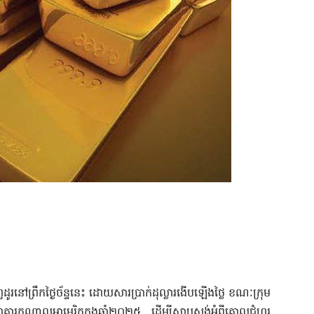
ួញដូរនៅព្រឹកថ្ងៃច័ន្ទនេះ ដោយសារប្រាក់ដុល្លារងើបឡើងថ្លៃ ខណៈក្រុម
ាគារកណ្តាលអាមេរិកក្នុងឆ្នាំ២០២៥ ដើម្បីស្ទាបស្ទង់អំពីគោលជំហរ