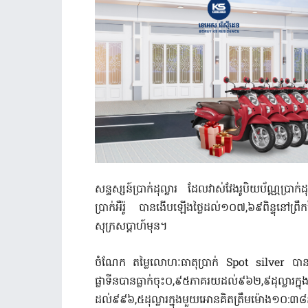
សន្ទស្សន៍ប្រាក់ដុល្លារ ដែលវាស់វែងរូបិយប័ណ្ណប្រាក
ប្រាក់អឺរ៉ូ បានងើបឡើងថ្លៃដល់១០៧,៦៩ពិន្ទុនៅព្រឹកថ
សុក្រសប្តាហ៍មុន។
ចំណែក តម្លៃលោហៈធាតុប្រាក់ Spot silver បាន
ផ្លាទីនបានធ្លាក់ចុះ០,៩៥ភាគរយដល់៩៦២,៩ដុល្លា
ដល់៩៩៦,៥ដុល្លារក្នុងមួយអោនគិតត្រឹមម៉ោង១០:៣៨ន