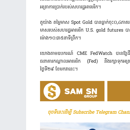
អត្រាការប្រាក់របស់សហរដ្ឋអាមេរិក។
តួយ៉ាង តម្លៃមាស Spot Gold បានធ្លាក់ចុះ០,៤ភ
មាសរបស់សហរដ្ឋអាមេរិក U.S. gold futures បាន
ម៉ោង១០:៣៥នាទីព្រឹក។
យោងតាមឧបករណ៍ CME FedWatch បានឱ្យដឹងថា
ធនាគារកណ្តាលអាមេរិក (Fed) នឹងរក្សាទុកអត្រាកា
ថ្ងៃទី២៩ ខែមករានេះ។
ចុចទីនេះដើម្បី Subscribe Telegram Chann