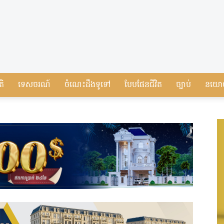
តិ
ទេសចរណ៍
ចំណេះដឹងទូទៅ
បែបផែនជីវិត
ច្បាប់
នយោ