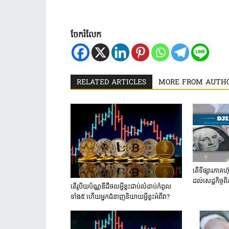
ចែករំលែក
RELATED ARTICLES
MORE FROM AUTH
តើទីផ្សារភាគ
ដល់សេដ្ឋកិច្
តើរូបិយប័ណ្ណឌីជីថលអ្វីខ្លះជាប់លំដាប់កំពូល
ទាំង៥ ហើយអ្នកជំនាញនិយាយអ្វីខ្លះអំពីវា?