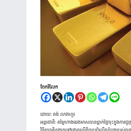
ចែករំលែក
ដោយ: គង់ លាងហួរ
អន្តរជាតិ: តម្លៃហាងឆេងមាសបានធ្លាក់ថ្លៃចុះក្នុងការជ
វិនិយោគិនងាកទៅផ្តោតលើកិច្ចប្រជុំលើកដំបូងរបស់ធន