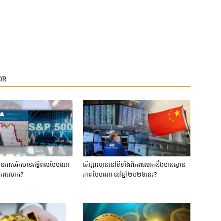
OR
ហ៊ុនអាមេរិកមានឥទ្ធិពលបែបណា
តើផ្សារហ៊ុននៅទីទាំងពិភពលោកនឹងមានស្ថាន
ចពិភពលោក?
ភាពបែបណា នៅឆ្នាំ២០២៦នេះ?