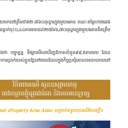
ាគរយមកនៅត្រឹមជាង២.៧៦០ដុល្លារក្នុងមួយអោន ខណៈតម្លៃហាងឆេង
ធ្លាក់ចុះ០,៤៤ភាគរយដល់២៧៦៦,៧០ដុល្លារក្នុងមួយអោនគិតត្រឹម
 បច្ចុប្បន្ន ទីផ្សារមើលឃើញឱកាសចំនួន៩៩,៥ភាគរយ ដែល
រប្រាក់របស់ខ្លួនឱ្យនៅថេរដដែលក្នុងកិច្ចប្រជុំគោលនយោបាយនៅ
el «Property Area Asia» សម្រាប់ទទួលបានព័ត៌មានថ្មីៗ