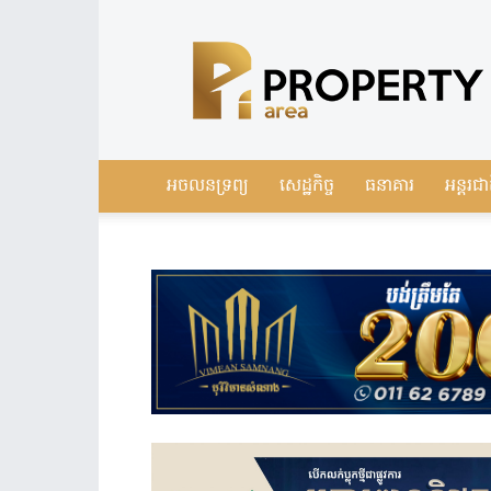
Leading
Real
Estate
News
in
Cambodia
អចលនទ្រព្យ
សេដ្ឋកិច្ច
ធនាគារ
អន្តរជា