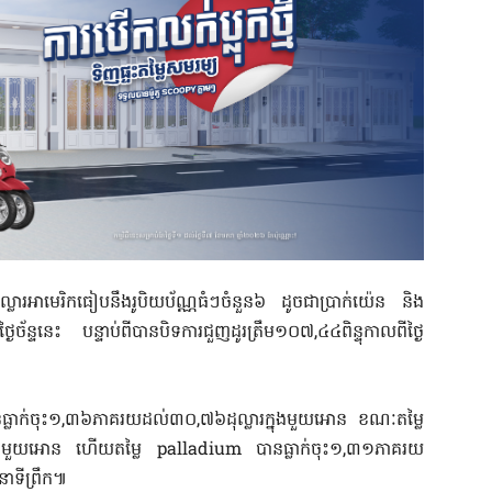
់ដុល្លារអាមេរិកធៀបនឹងរូបិយប័ណ្ណធំៗចំនួន៦ ដូចជាប្រាក់យ៉េន និង
្ងៃច័ន្ទនេះ បន្ទាប់ពីបានបិទការជួញដូរត្រឹម១០៧,៤៤ពិន្ទុកាលពីថ្ងៃ
ធ្លាក់ចុះ១,៣៦ភាគរយដល់៣០,៧៦ដុល្លារក្នុងមួយអោន ខណៈតម្លៃ
រក្នុងមួយអោន ហើយតម្លៃ palladium បានធ្លាក់ចុះ១,៣១ភាគរយ
ាទីព្រឹក៕