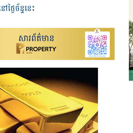
ៅថ្ងៃច័ន្ទនេះ