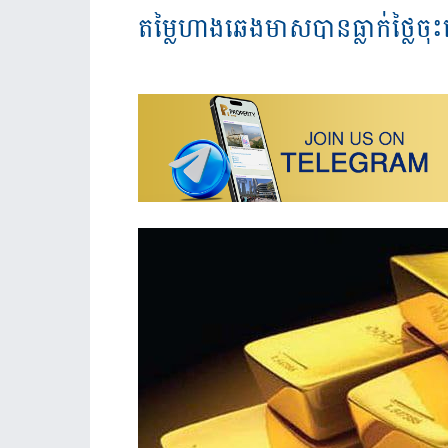
តម្លៃហាងឆេងមាសបានធ្លាក់ថ្លៃចុះន