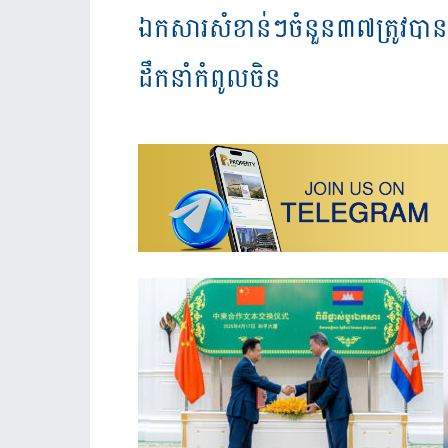
ឯកសារសំខាន់ៗចំនួន៣៧ត្រូវបានច
ដឹកនាំកំពូលចិន