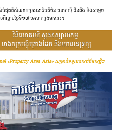
ពស់បំផុតពីសំណាក់ប្រធានាធិបតីចិន លោកស៊ី ជីនពីង និងសម្តេច
កាលពីល្ងាចថ្ងៃទី១៧ មេសាកន្លងមកនេះ។
el «Property Area Asia» សម្រាប់ទទួលបានព័ត៌មានថ្មីៗ