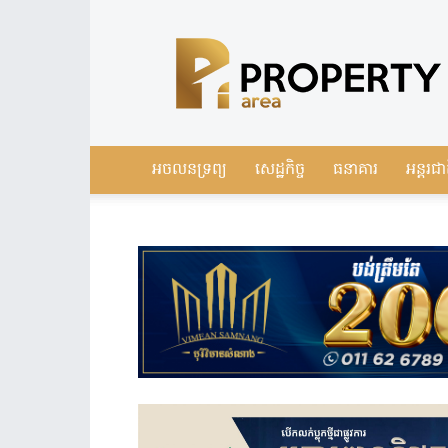
Leading
Real
Estate
News
in
Cambodia
អចលនទ្រព្យ
សេដ្ឋកិច្ច
ធនាគារ
អន្តរជា