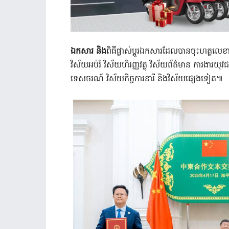
ឯកសារ និង
ពិធីផ្លាស់ប្តូរឯកសារដែលបានចុះហត្ថលេខា
វិស័យអប់រំ វិស័យហិរញ្ញវត្ថុ វិស័យព័ត៌មាន ការងា
ទេសចរណ៍ វិស័យកិច្ចការនារី និងវិស័យផ្សេងទៀត៕