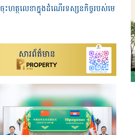
ុះហត្ថលេខាក្នុងដំណើរទស្សនកិច្ចរបស់មេ