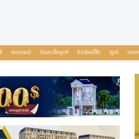
តិ
ទេសចរណ៍
ចំណេះដឹងទូទៅ
បែបផែនជីវិត
ច្បាប់
នយោ