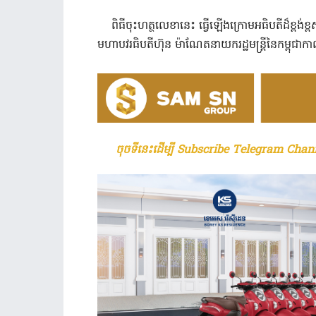
ពិធីចុះហត្ថលេខានេះ ធ្វើឡើងក្រោមអធិបតីដ៏ខ្ពង់ខ្
មហាបវរធិបតីហ៊ុន ម៉ាណែតនាយករដ្ឋមន្រ្តីនៃកម្ពុជា
ចុចទីនេះដើម្បី Subscribe Telegram Chann