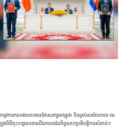
មកនូវការកសាងសហគមន៍វាសនារួមកម្ពុជា ចិនគ្រប់សម័យកាល មេ
់ ក្នុងពិធីចុះហត្ថលេខាលើឯកសារនៃកិច្ចសហប្រតិបត្តិការសំខាន់ៗ