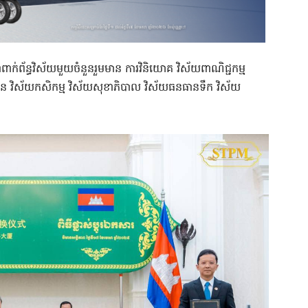
ពាក់ព័ន្ធវិស័យមួយចំនួនរួមមាន ការវិនិយោគ វិស័យពាណិជ្ជកម្ម
រយុវជន វិស័យកសិកម្ម វិស័យសុខាភិបាល វិស័យធនធានទឹក វិស័យ