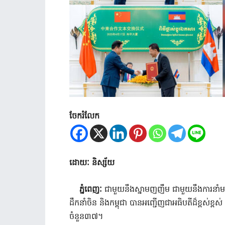
ចែករំលែក
ដោយៈ និស្ស័យ
ភ្នំពេញៈ
ជាមួយនឹងស្នាមញញឹម ជាមួយនឹងការនាំ
ដឹកនាំចិន និងកម្ពុជា បានអញ្ជើញជាអធិបតីដ៏ខ្ពស់ខ្ពស
ចំនួន៣៧។