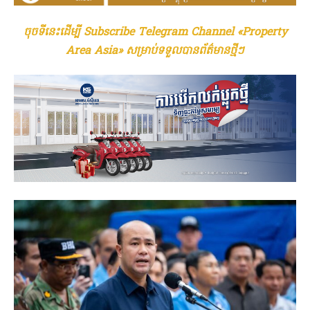
ចុចទីនេះដើម្បី Subscribe Telegram Channel «Property
Area Asia» សម្រាប់ទទួលបានព័ត៌មានថ្មីៗ