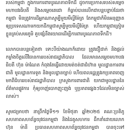
របស់កម្ពុជា ក្នុងការការពារបូរណភាពទឹកដី ដូចការប្រកាសរបស់សម្ដេច
មហាបវរធិបតី និងសម្ដេចតេជោ ក៏ធ្លាប់បានលើកជាបន្ដបន្ទាប់ដែរថា
កម្ពុជា មិនត្រូវការដីអ្នកណាសូម្បីមួយមីល្លីម៉ែត្រ តែកម្ពុជាក៏មិនអនុញ្ញាត
ឲ្យប្រទេសណាមកយកដីកម្ពុជាសូម្បីមួយមីល្លីម៉ែត្រ ហើយកម្ពុជាត្រៀម
ខ្លួនគ្រប់សមរភូមិ គួបផ្សំនឹងយោធាដើម្បីការពារបូរណភាពទឹកដី។
លោកបានបន្ដទៀតថា ទោះបីយ៉ាងណាក៏ដោយ ត្រូវជឿជាក់ និងផ្ដល់
កម្លាំងចិត្តលើវិធានការរបស់រាជរដ្ឋាភិបាល ដែលមានសម្ដេចមហាបវរ
ធិបតី ហ៊ុន ម៉ាណែត កំពុងតែធ្វើដោយមត់ចត់ជាជំហ៊ាន មូលដ្ឋានការពារ
ជាតិ មូលដ្ឋានការទូត និងមូលដ្ឋានច្បាប់ ហើយពលរដ្ឋត្រូវរកប្រភពចេញ
មកពីជំហររបស់រាជរដ្ឋាភិបាល ក្រសួងការពារជាតិ យកជាមូលដ្ឋាននៃ
ព័ត៌មានផ្លូវការ កុំឲ្យចាញ់បោកញុះញង់ ឬប្រភពផ្សេងៗដែលមិនច្បាស់
លាស់។
សូមជម្រាបថា នាព្រឹកថ្ងៃទី១១ ខែមិថុនា ឆ្នាំ២០២៥ គណៈប្រតិភូ
សហភាពសហព័ន្ធយុវជនកម្ពុជា និងដៃគូសហការ ដឹកនាំដោយលោក
ហ៊ុន ម៉ានី ប្រធានសហភាពសហព័ន្ធយុវជនកម្ពុជា បានចុះទៅ