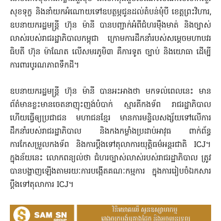
សុខទុក្ខ និងនាំយកអំណោយទៅឧបត្ថម្ភជូនដល់តំបន់មុំបី ខេត្តព្រះវិហារ,
ឧបនាយករដ្ឋមន្ដ្រី ហ៊ុន ម៉ានី បានបញ្ជាក់អំពីជំហរម៉ឺងមាត់ និងច្បាស់
លាស់របស់រាជរដ្ឋាភិបាលកម្ពុជា ក្រោមការដឹកនាំរបស់សម្ដេចមហាបវរ
ធិបតី ហ៊ុន ម៉ាណែត លើសមរភូមិ៣ គឺការទូត ច្បាប់ និងយោធា ដើម្បី
ការពារបូរណភាពទឹកដី។
ឧបនាយករដ្ឋមន្ដ្រី ហ៊ុន ម៉ានី បានអះអាងថា មកទល់ពេលនេះ មាន
ព័ត៌មានខ្លះមានចេតនាញុះញង់បំបាក់ ស្មារតីកងទ័ព រាជរដ្ឋាភិបាល
ហើយធ្វើឲ្យប្រជាជន មហាជនខ្មែរ មានការមន្ទិលសង្ស័យទៅលើការ
ដឹកនាំរបស់រាជរដ្ឋាភិបាល និងកងកម្លាំងប្រដាប់អាវុធ ពាក់ព័ន្ធ
ការកែសម្រួលកងទ័ព និងការប្ដឹងទៅតុលាការយុត្តិធម៌អន្ដរជាតិ ICJ។
ក្នុងន័យនេះ លោកពន្យល់ថា ជំហរច្បាស់លាស់របស់រាជរដ្ឋាភិបាល ត្រូវ
បានបង្ហាញឡើងតាមរយៈការបង្កើតគណៈកម្មការ ក្នុងការរៀបចំឯកសារ
ប្ដឹងទៅតុលាការ ICJ។