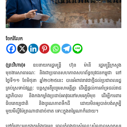
ចែករំលែក
(ព្រះវិហារ)៖
ឧបនាយករដ្ឋមន្ដ្រី ហ៊ុន ម៉ានី រដ្ឋមន្ដ្រីក្រសួង
មុខងារសាធារណៈ និងជាប្រធានសហភាពសហព័ន្ធយុវជនកម្ពុជា នៅ
ថ្ងៃទី១១ ខែមិថុនា ឆ្នាំ២០២៥នេះ បានអំពាវនាវជាថ្មីដល់ប្រជាពលរដ្ឋ
គ្រប់ស្រទាប់វណ្ណៈ បន្ដស្មារតីរួបរួមសាមគ្គីគ្នា ដើម្បីផ្ដល់ការគាំទ្រដល់រាជ
រដ្ឋាភិបាល និងកងកម្លាំងប្រដាប់អាវុធនៅសមរភូមិមុខ ដើម្បីការពារ
ធិបតេយ្យជាតិ និងបូរណភាពទឹកដី ដោយមិនឲ្យបាត់បង់សូម្បី
មួយមីល្លីម៉ែត្រណាជាដាច់ខាត ទោះក្នុងតម្លៃណាក៏ដោយ។
នៅចំពោះមុខកងកម្លាំងជួរមុខ ពេលកំពុងជួបសំណេះសំណាលសាកសួរ