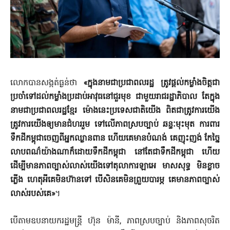
លោកបានសង្កត់ធ្ងន់ថា
«ក្នុងនាមជាប្រជាពលរដ្ឋ ត្រូវផ្ដល់កម្លាំងចិត្តជា
ប្រចាំទៅដល់កម្លាំងប្រដាប់អាវុធនៅជួរមុខ ជាមួយរាជរដ្ឋាភិបាល តែក្នុង
នាមជាប្រជាពលរដ្ឋខ្មែរ ម៉ោងនេះប្រទេសជាតិយើង ពិតជាត្រូវការយើង
ត្រូវការយើងឲ្យមានជំហររួម ទៅលើភាពស្របច្បាប់ ឆន្ទៈមុះមុត ការពារ
ទឹកដីកម្ពុជាចេញពីអ្នកឈ្លានពាន ហើយគេមានបំណង់ គេញុះញង់ កែច្នៃ
លាបពណ៌យ៉ាងណាក៏ដោយទឹកដីកម្ពុជា នៅតែជាទឹកដីកម្ពុជា ហើយ
ដើម្បីមានភាពច្បាស់លាស់យើងទៅតុលាការឡាអេ មាសសុទ្ធ មិនខ្លាច
ភ្លើង ហេតុអីគេមិនហ៊ានទៅ បើសិនគេមិនព្រួយបារម្ភ គេមានភាពច្បាស់
លាស់របស់គេ»
។
បើតាមឧបនាយករដ្ឋមន្ដ្រី ហ៊ុន ម៉ានី, ភាពស្របច្បាប់ និងភាពសុចរិត