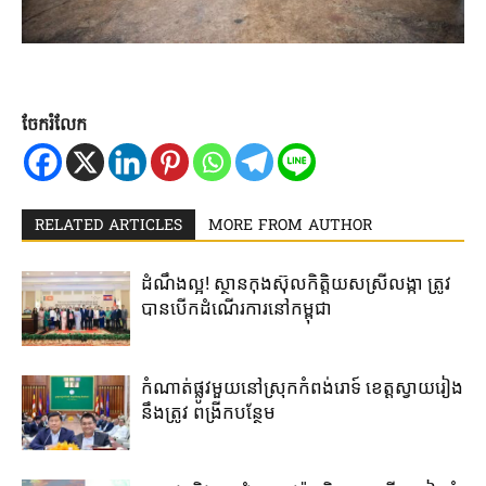
ចែករំលែក
RELATED ARTICLES
MORE FROM AUTHOR
ដំណឹងល្អ! ស្ថាន​កុងស៊ុល​កិត្តិយស​ស្រីលង្កា​ ត្រូវ​
បាន​បើក​ដំណើរការ​នៅ​កម្ពុជា​
កំណាត់ផ្លូវមួយនៅស្រុកកំពង់រោទ៍ ខេត្តស្វាយរៀង
នឹងត្រូវ ពង្រីកបន្ថែម