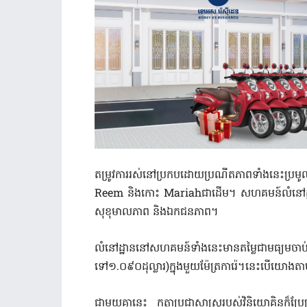
តម្រូវការរស់នៅប្រកបដោយប្រណីតភាពទាំងនេះប្រមូល
Reem និងកោះ Mariahជាដើម។ សហគមន៍លំនៅដ្ឋាន
សុខុមាលភាព និងឯកជនភាព។
លំនៅដ្ឋាននៅសហគមន៍ទាំងនេះមានតម្លៃជាមធ្យម
ទៅ១.០៩០ដុល្លារ)ក្នុងមួយម៉ែត្រការ៉េ។នេះបើយោ
ជាមួយគ្នានេះ កត្តាប្រជាសាស្រ្តរបស់វិនិយោគិនក៏ប