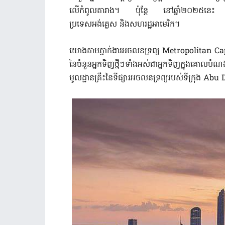
លើកំពូលតារាង។ ប៉ុន្តែ នៅឆ្នាំ២០២៥នេះ 
ប្រទេសអង់គ្លេស និងសហរដ្ឋអាមេរិក។
យោងតាមភ្នាក់ងារអចលនទ្រព្យ Metropolitan Ca
នៃចំនួនអ្នកទិញថ្មីៗទាំងអស់ជាអ្នកទិញក្នុងគោលបំ
មូលដ្ឋានគ្រឹះនៃទីផ្សារអចលនទ្រព្យរបស់ទីក្រុង Ab