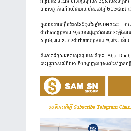
អន្តរជាតិ: ទីផ្សារអចលនទ្រព្យលំដាប់ខ្ពស់របស់ទីក្រុ
បានសន្ទុះកំណើនយ៉ាងឆាប់រហ័សនៅឆ្នាំ២០២៥នេះ ដោយក្
ក្នុងរយៈពេលត្រឹមតែ៤ខែដំបូងនៃឆ្នាំ២០២៥នេះ ការល
dirham(ប្រមាណ១,៩លានដុល្លារ)បានកើនឡើងដល់ទំ
សរុប៦,៣ពាន់លានdirham(ប្រមាណ១,៧១ពាន់លានដ
ទិដ្ឋភាព​ទីផ្សារអចលនទ្រព្យ​របស់​ទីក្រុង Abu Dhabi 
នេះត្រូវបានគេរំពឹងថា នឹងបង្ហាញគម្រោងលំនៅដ្ឋ
ចុចទីនេះដើម្បី Subscribe Telegram Chann