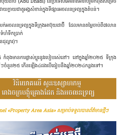
ងអាប៊ុយដាប៊ី (Abu Dhabi) នៃប្រទេសអេមីរ៉ាត់អារ៉ាប់រួមកំពុងសម្រេច
លាយជាតួអង្គសំខាន់ក្នុងទីផ្សារអចលនទ្រព្យក្នុងតំបន់។
ក់អចលនទ្រព្យក្នុងទីក្រុងអាប៊ុយដាប៊ី ដែលមានតម្លៃចាប់ពី៧លាន
ហំទឹកប្រាក់
ុល្លារ)។
កំពុង​មានការផ្លាស់ប្តូរនូវ​របៀប​រស់នៅ។ នៅក្នុងឆ្នាំ២០២៥ ទីក្រុង
ានល្បីៗចំនួន២៥ កើនឡើង៤ដងបើធៀបនឹងឆ្នាំ២០២៤កន្លងទៅ។
el «Property Area Asia» សម្រាប់ទទួលបានព័ត៌មានថ្មីៗ