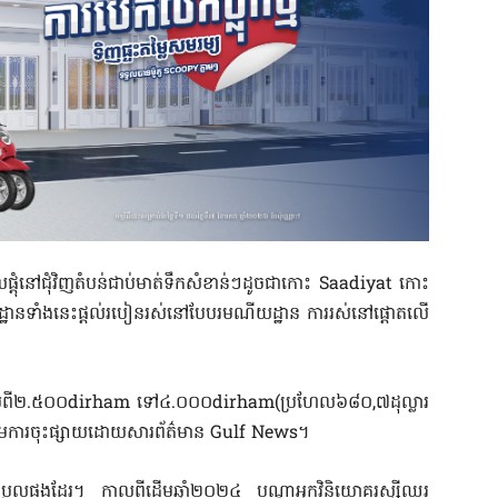
ផ្តុំនៅជុំវិញតំបន់ជាប់មាត់ទឹកសំខាន់ៗដូចជាកោះ Saadiyat កោះ
ទាំងនេះផ្តល់របៀនរស់នៅបែបរមណីយដ្ឋាន ការរស់នៅផ្តោតលើ
ចាប់ពី២.៥០០dirham ទៅ៤.០០០dirham(ប្រហែល៦៨០,៧ដុល្លារ
ងតាមការចុះផ្សាយដោយសារព័ត៌មាន Gulf News។
្រែប្រួលផងដែរ។ កាលពីដើមឆ្នាំ២០២៤ បណ្តាអ្នកវិនិយោគរុស្ស៊ីឈរ