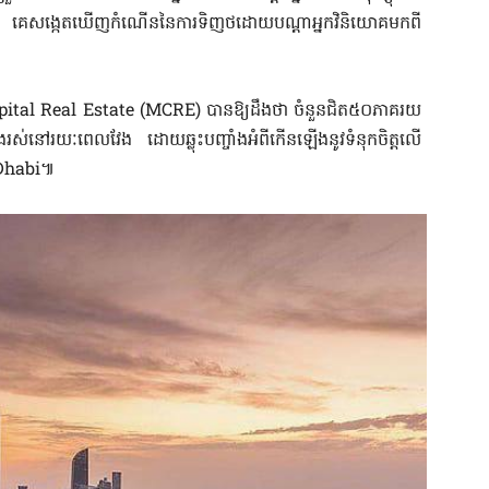
គេសង្កេតឃើញកំណើននៃការទិញថដោយបណ្តាអ្នកវិនិយោគមកពី
pital Real Estate (MCRE) បានឱ្យដឹងថា ចំនួនជិត៥០ភាគរយ
ណងរស់នៅរយៈពេលវែង ដោយឆ្លុះបញ្ចាំងអំពីកើនឡើងនូវទំនុកចិត្តលើ
u Dhabi៕