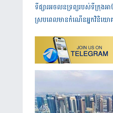
ទីផ្សារអចលនទ្រព្យរបស់ទីក្រុងអា
ស្របពេលមានកំណើនអ្នកវិនិយោគម