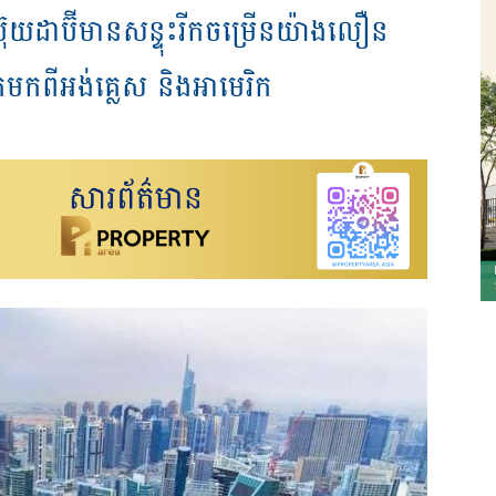
ប៊ុយដាប៊ីមានសន្ទុះរីកចម្រើនយ៉ាងលឿន
កពីអង់គ្លេស និងអាមេរិក