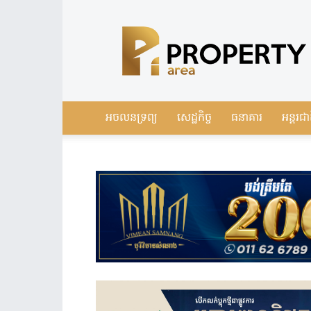
Leading
Real
Estate
News
in
Cambodia
អចលនទ្រព្យ
សេដ្ឋកិច្ច
ធនាគារ
អន្តរជា