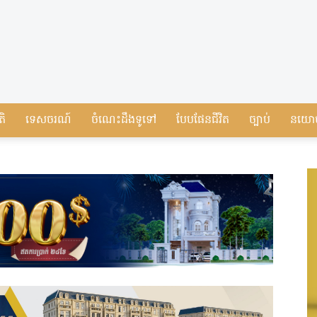
តិ
ទេសចរណ៍
ចំណេះដឹងទូទៅ
បែបផែនជីវិត
ច្បាប់
នយោ