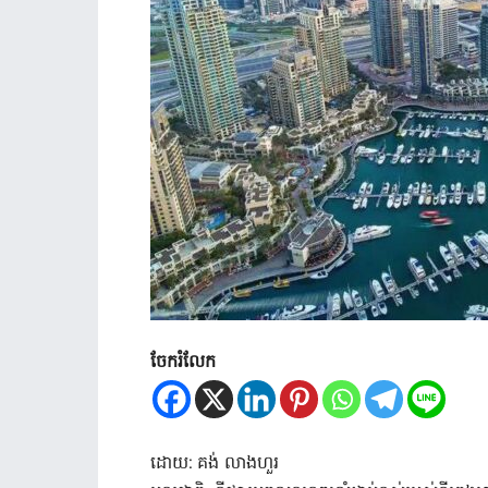
ចែករំលែក
ដោយ: គង់ លាងហួរ