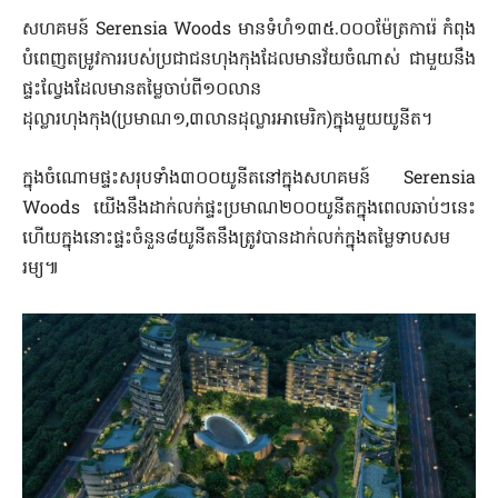
សហគមន៍ Serensia Woods មានទំហំ១៣៥.០០០ម៉ែត្រការ៉េ កំពុង
បំពេញតម្រូវការរបស់ប្រជាជនហុងកុងដែលមានវ័យចំណាស់ ជាមួយនឹង
ផ្ទះល្វែងដែលមានតម្លៃចាប់ពី១០លាន
ដុល្លារហុងកុង(ប្រមាណ១,៣លានដុល្លារអាមេរិក)ក្នុងមួយយូនីត។
ក្នុងចំណោមផ្ទះសរុបទាំង៣០០យូនីតនៅក្នុងសហគមន៍ Serensia
Woods យើងនឹងដាក់លក់ផ្ទះប្រមាណ២០០យូនីតក្នុងពេលឆាប់ៗនេះ
ហើយក្នុងនោះផ្ទះចំនួន៨យូនីតនឹងត្រូវបានដាក់លក់ក្នុងតម្លៃទាបសម
រម្យ៕