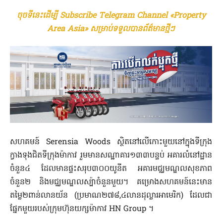
ចុចទីនេះដើម្បី Subscribe Telegram Channel «Property
Area Asia» សម្រាប់ទទួលបានព័ត៌មានថ្មីៗ
សហគមន៍ Serensia Woods ស្ថិតនៅលើកោះមួយនៅក្នុងទីក្រុង
ក្វាងទុងជិតទីក្រុងម៉ាកាវ រួមមានសណ្ឋាគារ១៣៣បន្ទប់ អគារលំនៅដ្ឋាន
ចំនួន៤ ដែលមានផ្ទះសរុប៣០០យូនីត អគារមជ្ឈមណ្ឌលសុខភាព
ចំនួន២ និងមជ្ឈមណ្ឌលស្ប៉ាចំនួនមួយ។ គម្រោងសហគមន៍នេះមាន
តម្លៃ២ពាន់លានយ័ន (ប្រមាណ២៧៨,៤លានដុល្លារអាមេរិក) ដែលជា
ផ្នែកមួយរបស់ក្រុមហ៊ុនយក្សម៉ាកាវ HN Group ។