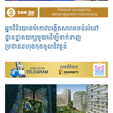
អ្នកវិនិយោគម៉ាកាវបង្កើតសហគមន៍លំនៅ
ដ្ឋានខ្នាតយក្សមួយដើម្បីទាក់ទាញ
ប្រជាជនហុងកុងចូលនិវត្តន៍