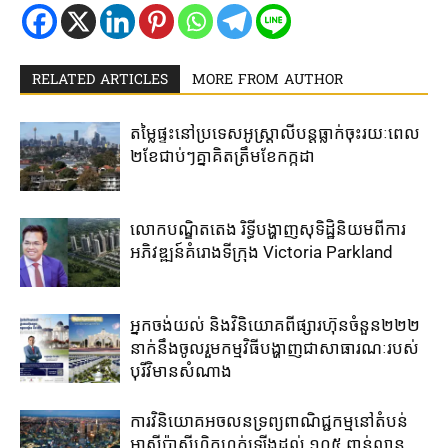
RELATED ARTICLES
MORE FROM AUTHOR
តម្លៃ​ផ្ទះ​នៅ​ប្រទេស​អូស្ត្រាលី​បន្ត​ធ្លាក់​ចុះ​រយៈ​ពេល​
២​ខែ​ជាប់ៗ​គ្នា​គិត​ត្រឹម​ខែ​កក្កដា​
លោកបណ្ឌិតតេង រិទ្ធីបង្ហាញសុទិដ្ឋិនិយមពីការ
អភិវឌ្ឍន៍គំរោងទីក្រុង Victoria Parkland
អ្នកចង់យល់​ និងវិនិយោគ​ពី​ផ្សារហ៊ុន​ចំនួន​២២២​
នាក់​នឹង​ចូលរួម​កម្មវិធី​បង្ហាញ​ជាសាធារណៈ​របស់​
បុរី​វិមានសំណាង
ការវិនិយោគ​អចលនទ្រព្យ​ពាណិជ្ជកម្ម​នៅ​តំបន់
អាស៊ី​ប៉ាស៊ីហ្វិក​ហក់​ឡើង​ដល់ ​១០៥ ពាន់លាន