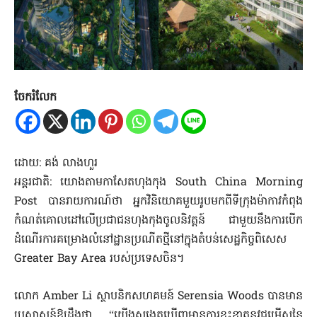
ចែករំលែក
ដោយ: គង់ លាងហួរ
អន្តរជាតិ: យោងតាមកាសែតហុងកុង South China Morning
Post បានរាយការណ៍ថា អ្នកវិនិយោគមួយរូបមកពីទីក្រុងម៉ាកាវកំពុង
កំណត់គោលដៅលើប្រជាជនហុងកុងចូលនិវត្តន៍ ជាមួយនឹងការបើក
ដំណើរការគម្រោងលំនៅដ្ឋានប្រណីតថ្មីនៅក្នុងតំបន់សេដ្ឋកិច្ចពិសេស
Greater Bay Area របស់ប្រទេសចិន។
លោក Amber Li ស្ថាបនិកសហគមន៍ Serensia Woods បានមាន
ប្រសាសន៍ឱ្យដឹងថា “យើងសង្កេតឃើញមានការខ្វះខាតនូវជម្រើសនៃ