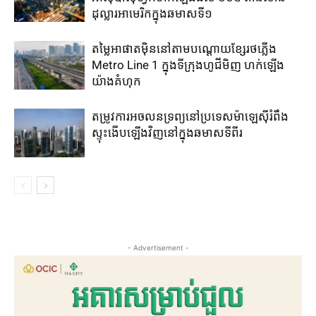
ដុល្លារ​អាមេរិក​ក្នុង​ឆមាស​ទី១​
តម្លៃ​អាផាត​មុិន​នៅ​តាម​បណ្តោយ​ខ្សែ​រថភ្លើង​
Metro Line 1​ ក្នុង​ទីក្រុងហូជីមិញ ​ហក់​ឡើង​
យ៉ាង​គំហុក​
តម្រូវ​ការ​អចលនទ្រព្យ​នៅ​ប្រទេសម៉ាឡេស៊ី​រំពឹង​
ស្ទុះ​ងើប​ឡើង​វិញ​នៅ​ក្នុង​ឆមាស​ទីពីរ​​
- Advertisement -