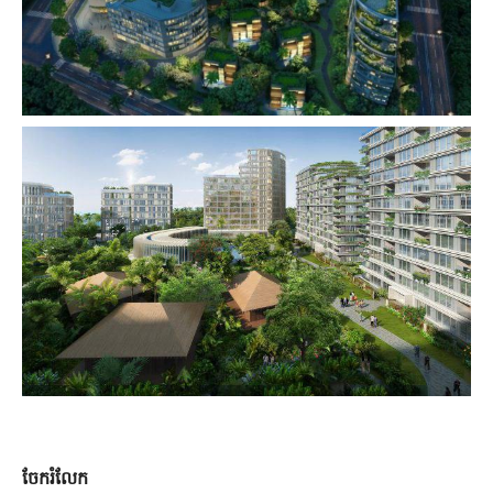
ចែករំលែក