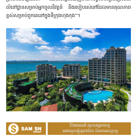
លំនៅដ្ឋានសម្រាប់អ្នកចូលនិវត្តន៍ និងរបៀបរស់នៅដែលមានគុណភាព
ខ្ពស់សម្រាប់ពួកគេនៅក្នុងទីក្រុងហុងកុង”។