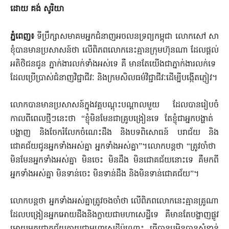
​ដោយ​ ​គង់​ ​សូ​រិយា​
​ភ្នំពេញ​៖
​ ​ទីប្រឹក្សា​សមាគម​អ្នកជំនាញ​អចលនទ្រព្យ​កម្ពុជា​ ​លោក​សៅ​ ​សា​
ខុំ​បាន​មានប្រសាសន៍​ថា​ ​លើ​ពិភពលោក​នេះ​គ្មាន​ក្រុមហ៊ុន​ណា​ ​ដែល​ផ្តល់​
អតិថិជន​ជូន​ ​ភ្នាក់ងារ​លក់​ទាំងអស់​ទេ​ ​គឺ​ ​មានតែ​យើង​ជា​ភ្នាក់ងារ​លក់​ទេ​ ​
ដែល​ប្រើប្រាស់​ជំនាញ​វិជ្ជាជីវៈ​ ​និង​ក្រម​សិល​ធម៌​វិជ្ជាជីវៈ​ដើម្បី​បង្កើត​ភ្ញៀវ​។​
​លោក​បាន​មានប្រសាសន៍​ក្នុង​វគ្គ​បណ្តុះបណ្តាល​មួយ​ ​ដែល​បាន​រៀបចំ​
កាលពី​ពេល​ថ្មី​ៗ​នេះ​ថា​ ​“​ខ្ញុំ​មិនមែន​ជា​គ្រូបង្រៀន​ទេ​ ​តែ​ខ្ញុំ​ជា​អ្នកបង្ហាត់​ ​
បង្ហាញ​ ​និង​ចែករំលែក​ចំ​ណេះ​ដឺង​ ​និង​បទពិសោធន៍​ ​បរាជ័យ​ ​និង​
ជោគជ័យ​ជូន​អ្នក​ទាំងអស់គ្នា​ ​អ្នក​ទាំង​អស់គ្នា​”​។​លោក​បន្ត​ថា​ ​“​ត្រូវ​ចាំ​ថា​ ​
មិនមែន​អ្នក​ទាំងអស់គ្នា​ ​មិន​ចេះ​ ​មិនដឹង​ ​មិន​ជោគជ័យ​នោះ​ទេ​ ​គឺ​មក​ពី​
អ្នក​ទាំង​អស់គ្នា​ ​មិនទាន់​ចេះ​ ​មិនទាន់​ដឹង​ ​និង​មិនទាន់​ជោគជ័យ​”​។​ ​
​លោក​បន្ត​ថា​ ​អ្នក​ទាំងអស់គ្នា​ត្រូវ​ចងចាំ​ថា​ ​លើ​ពិភពលោក​នេះ​គ្មាន​គ្រូ​ណា​
ដែល​បង្រៀន​អ្នក​អោយ​ដឺ​ងនិង​ក្លាយជា​មហា​សេដ្ឋី​ទេ​ ​គឺ​មានតែ​បង្ហាញផ្លូវ​