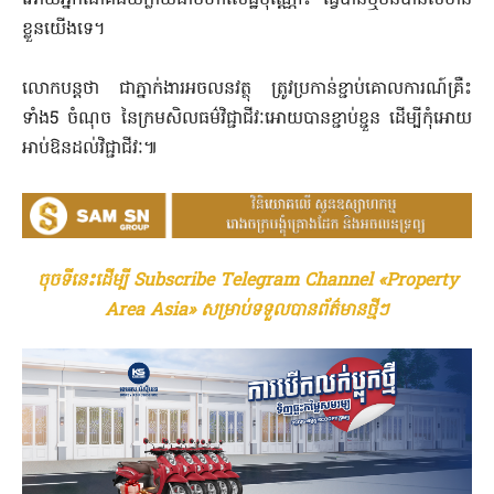
អោយ​អ្នក​ជោគជ័យ​ក្លាយជា​មហាសេដ្ឋី​ប៉ុណ្ណោះ​ ​ធ្វើ​បាន​ឬមិន​បាន​សំខាន់​
ខ្លួន​យើង​ទេ​។​
​លោក​បន្ត​ថា​ ​ជា​ភ្នាក់ងារ​អចលនវត្ថុ​ ​ត្រូវ​ប្រកាន់​ខ្ជាប់​គោល​កា​រណ៍​គ្រឺះ​
ទាំង5​ ​ចំណុច​ ​នៃ​ក្រម​សិល​ធម៌​វិជ្ជាជីវៈ​អោយ​បាន​ខ្ជាប់ខ្ជួន​ ​ដើម្បី​កុំ​អោយ​
អាប់ឱន​ដល់​វិជ្ជាជីវៈ​៕​
ចុចទីនេះដើម្បី Subscribe Telegram Channel «Property
Area Asia» សម្រាប់ទទួលបានព័ត៌មានថ្មីៗ