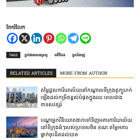
ចែករំលែក
TAGS
ភ្នាក់ងារអលនទ្រព្យ
អតិថិជន
អ្នកជំនាញ
RELATED ARTICLES
MORE FROM AUTHOR
តម្លៃជួល​ការិយាល័យ​នៅ​កណ្តាល​ទីក្រុងតូក្យូ​ហក់​
ឡើង​ដល់​កម្រិត​ខ្ពស់​បំផុត​ក្នុង​រយៈ​ពេល​ជាង​
៣ទសវត្សរ៍​
បណ្តាអ្នកវិនិយោគ​ងាក​ទៅ​ទិញ​អគារការិយាល័យ​
នៅ​ទីក្រុង​ធំៗ​របស់​ប្រទេសចិន ​ខណៈតម្លៃអគារ
ធ្លាក់​ចុះ​ជិត​ដល់​បាត