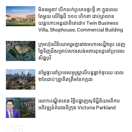
មិនធម្មតា! បើកលក់ប្រភេទផ្ទះថ្មី ៣ ក្នុងពេល
តែមួយ លើផ្ទៃដី ១០០ ហិកតា ​ជាប់​ព្រលាន
យន្តហោះ​អន្តរជាតិតេជោ៖ ​Twin Business
Villa, Shophouse, Commercial Building
ក្រុមហ៊ុន​វិនិយោគ​រួម​គ្នា​រវាង​មហាសេដ្ឋី២រូប ​ដេញ​
ថ្លៃ​ទិញ​ដី​សម្រាប់​សាងសង់​អគារខុនដូ​នៅ​ប្រទេស​
សិង្ហបុរី​
តម្លៃ​ផ្ទះ​នៅ​ប្រទេស​អូស្ត្រាលី​បន្ត​ធ្លាក់​ចុះ​រយៈ​ពេល​
២​ខែ​ជាប់ៗ​គ្នា​គិត​ត្រឹម​ខែ​កក្កដា​
លោកបណ្ឌិតតេង រិទ្ធីបង្ហាញសុទិដ្ឋិនិយមពីការ
អភិវឌ្ឍន៍គំរោងទីក្រុង Victoria Parkland