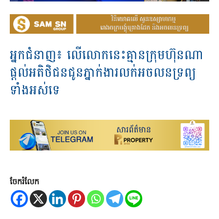
អ្នក​ជំនាញ​៖​ ​លើ​លោក​នេះ​គ្មាន​ក្រុមហ៊ុន​ណា​
ផ្តល់​អតិថិជន​ជូន​ភ្នាក់ងារ​លក់​​អចលនទ្រព្យ​
ទាំងអស់​ទេ​
ចែករំលែក