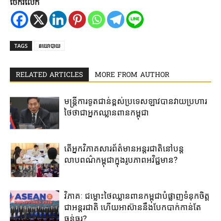
ចែករំលែក
TAGS
នយោបាយ
RELATED ARTICLES
MORE FROM AUTHOR
មន្ត្រី​ការ​ទូត​ជាន់​ខ្ពស់​ប្រទេស​ឡាវ​បាន​វាយ​ប្រហារ​
ថៃ​ថា​ជា​អ្នក​ឈ្លាន​ពាន​កម្ពុជា​
តើ​អ្នក​វិភាគសារព័ត៌មាន​អន្តរជាតិ​នៅ​បន្ត​
លាបពណ៌​កម្ពុជា​ក្នុង​រូបភាព​អវិជ្ជមាន​?​
វិភាគៈ ​ជម្លោះ​ថៃឈ្លាន​ពាន​កម្ពុជា​បំផ្លាញ​ទំនុក​ចិត្ត​
ជា​អន្តរជាតិ​ ហើយ​អាស៊ាន​នឹង​បែក​បាក់​កាន់​តែ​
ធ្ងន់​ធ្ងរ​?​