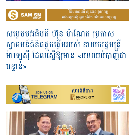
សម្តេចបវរធិបតី ហ៊ុន ម៉ាណែត ប្រកាស
ស្វាគមន៍គំនិតផ្តួចផ្តើមរបស់ នាយករដ្ឋមន្ត្រី
ម៉ាឡេស៊ី ដែលស្នើឱ្យមាន «បទឈប់បាញ់ជា
បន្ទាន់»