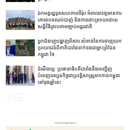
ឯកអគ្គរដ្ឋទូតសហភាពអឺរ៉ុប អំពាវនាវឲ្យមានការ
គោរពបទឈប់បាញ់ និងការដោះស្រាយដោយ
សន្តិវិធីស្របតាមច្បាប់អន្តរជាតិ
អ្នកជំនាញបង្ហាញពីសារៈសំខាន់នៃការទាញយក
ប្រយោជន៍ពីភាគីបារាំងទាក់ទងជម្លោះព្រំដែន
កម្ពុជា ថៃ
ដំណឹងល្អៈ ប្រធានាធិបតីបារាំងនឹងអញ្ជើញ
បំពេញទស្សនកិច្ចជាប្រវត្តិសាស្រ្តមកកាន់កម្ពុជា
នៅចុងឆ្នាំនេះ
- Advertisement -