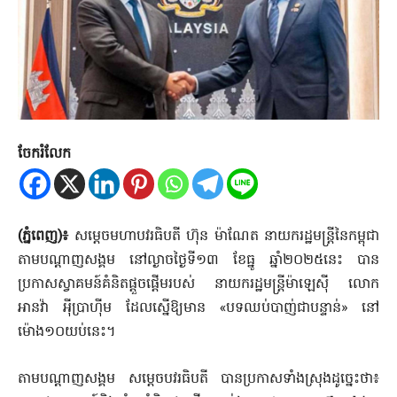
ចែករំលែក
(ភ្នំពេញ)៖
សម្តេចមហាប​វរធិបតី ហ៊ុន ម៉ាណែត នាយករដ្ឋមន្រ្តីនៃកម្ពុជា
តាមបណ្តាញសង្គម នៅល្ងាចថ្ងៃទី១៣ ខែធ្នូ ឆ្នាំ២០២៥នេះ បាន
ប្រកាសស្វាគមន៍គំនិតផ្តួចផ្តើមរបស់ នាយករដ្ឋមន្ត្រីម៉ាឡេស៊ី លោក
អានវ៉ា អ៉ីប្រាហ៉ីម ដែលស្នើឱ្យមាន «បទឈប់បាញ់ជាបន្ទាន់» នៅ
ម៉ោង១០យប់នេះ។
តាមបណ្តាញសង្គម សម្តេចបវរធិបតី បានប្រកាសទាំងស្រុងដូច្នេះថា៖