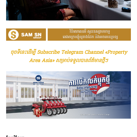
ចុចទីនេះដើម្បី Subscribe Telegram Channel «Property
Area Asia» សម្រាប់ទទួលបានព័ត៌មានថ្មីៗ