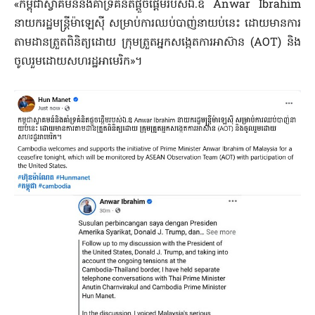
«កម្ពុជាស្វាគមន៍និងគាំទ្រគំនិតផ្តួចផ្តើមរបស់ឯ.ឧ Anwar Ibrahim
នាយករដ្ឋមន្ត្រីម៉ាឡេស៊ី សម្រាប់ការឈប់បាញ់នាយប់នេះ ដោយមានការ
តាមដានត្រួតពិនិត្យដោយ ក្រុមត្រួតអ្នកសង្កេតការអាស៊ាន (AOT) និង
ចូលរួមដោយសហរដ្ឋអាមេរិក»។