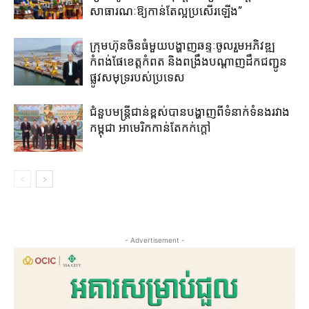
សាធារណៈ​ឱ្យ​កាន់​តែ​ល្អ​ប្រសើរ​ឡើង​”
ក្រុមហ៊ុនចិន​ធំមួយ​បង្ហាញ​ឆន្ទៈ​ចូលរួម​អភិវឌ្ឍ​
កំពង់ផែខេត្តកំពត​ និង​ពង្រឹង​បណ្តាញ​ដឹក​ជញ្ជូន​
ផ្លូវ​សមុទ្រ​របស់​ប្រទេស​
ជំនួបមន្រ្តីជាន់ខ្ពស់បានបង្ហាញពីទំនាក់ទំនងរវាង
កម្ពុជា អាមេរិកកាន់តែកក់ក្តៅ
- Advertisement -