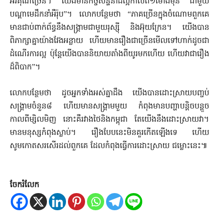
អរគុណច្រើន។ យើងមានកិច្ចសន្ទនាដ៏ល្អកាលពី១ម៉ោងមុន ជាមួយ
បណ្ដាមេដឹកនាំអឺរ៉ុប”។ លោកបន្ថែមថា “ភាគច្រើនក្នុងចំណោមពួកគេ
មានជាប់ពាក់ព័ន្ធនឹងសង្រ្គាមជាមួយរុស្ស៊ី និងអ៊ុយក្រែន។ យើងបាន
ពិភាក្សាគ្នាយ៉ាងវែងអន្លាយ ហើយមានរឿងជាច្រើនមើលទៅហាក់ដូចជា
ដំណើរការល្អ ប៉ុន្តែយើងបាននិយាយតាំងពីយូរមកហើយ ហើយវាជារឿង
ដ៏ពិបាក”។
លោកបន្ថែមថា ដូចអ្នកទាំងអស់គ្នាដឹង យើងបានដោះស្រាយបញ្ចប់
សង្រ្គាមចំនួន៨ ហើយមានសង្រ្គាមមួយ កំពុងមានបញ្ហាបន្តិចបន្តួច
កាលពីម្សិលមិញ នោះគឺរវាងថៃនិងកម្ពុជា តែយើងនឹងដោះស្រាយវា។
មានមនុស្សកំពុងស្លាប់។ រឿងបែបនេះមិនគួរកើតឡើងទេ ហើយ
សូមកោតសរសើរដល់ពួកគេ ដែលកំពុងធ្វើការដោះស្រាយ ជម្លោះនេះ៕
ចែករំលែក