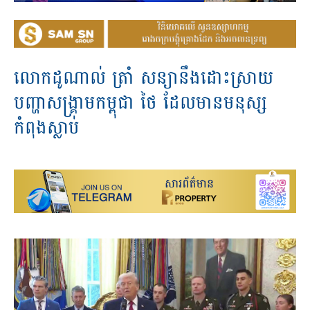
លោកដូណាល់ ត្រាំ សន្យានឹងដោះស្រាយ
បញ្ហាសង្រ្គាមកម្ពុជា ថៃ ដែលមានមនុស្ស
កំពុងស្លាប់