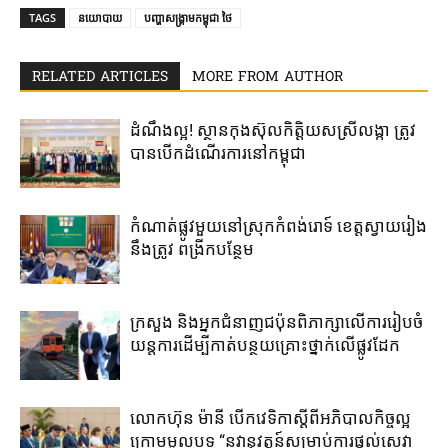
TAGS
នយោបាយ
បញ្ហាសង្រ្គាមកម្ពុជា ថៃ
RELATED ARTICLES
MORE FROM AUTHOR
ដំណឹងល្អ! ស្ថាន​កុងស៊ុល​កិត្តិយស​ស្រីលង្កា​ ត្រូវ​
បាន​បើក​ដំណើរការ​នៅ​កម្ពុជា​
កំណាត់ផ្លូវមួយនៅស្រុកកំពង់រោទ៍ ខេត្តស្វាយរៀង
នឹងត្រូវ ពង្រីកបន្ថែម
ក្រសួង និងអ្នកជំនាញជប៉ុន​ពិភាក្សា​លើ​ការ​រៀប​ចំ​
យន្តការ​ដើម្បី​កាត់​បន្ថយ​គ្រោះថ្នាក់​លើ​ផ្លូវដែក
លោកហ៊ុន ម៉ានី ​បើកវេទិកាស្តីពី​អភិបាល​កិច្ច​ល្អ ​
ក្រោម​មូលបទ “នវានុវត្តន៍​សម្រាប់​ការ​ផ្តល់​សេវា