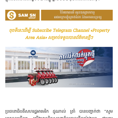
ចុចទីនេះដើម្បី Subscribe Telegram Channel «Property
Area Asia» សម្រាប់ទទួលបានព័ត៌មានថ្មីៗ
ប្រធានាធិបតីសហរដ្ឋអាមេរិក ដូណាល់ ត្រាំ បានបញ្ជាក់ថា “សូម