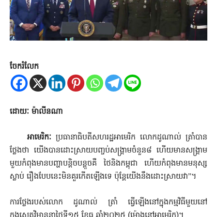
ចែករំលែក
ដោយៈ ម៉ាលីនណា
អាមេរិកៈ
ប្រធានាធិបតីសហរដ្ឋអាមេរិក លោកដូណាល់ ត្រាំបាន
ថ្លែងថា យើងបានដោះស្រាយបញ្ចប់សង្រ្គាមចំនួន៨ ហើយមានសង្រ្គាម
មួយកំពុងមានបញ្ហាបន្តិចបន្តួចគឺ ថៃនិងកម្ពុជា ហើយកំពុងមានមនុស្ស
ស្លាប់ រឿងបែបនេះមិនគួរកើតឡើងទេ ប៉ុន្តែយើងនឹងដោះស្រាយវា”។
ការថ្លែងរបស់លោក ដូណាល់ ត្រាំ ធ្វើឡើងនៅក្នុងកម្មវិធីមួយនៅ
ក្នុងសេតវិមាននាថ្ងៃទី១៥ ខែធ្នូ ឆ្នាំ២០២៥ (ម៉ោងនៅអាមេរិក)។