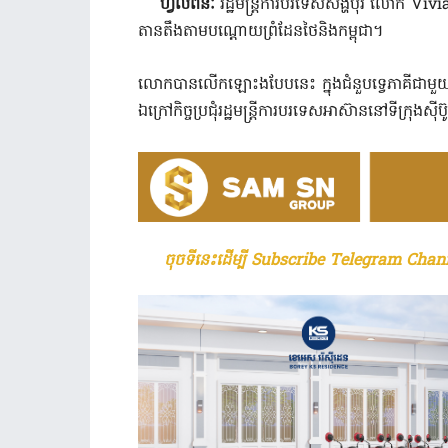
ហ្វីលីពីនៈ
រដ្ឋមន្ត្រី​ការបរទេសសិង្ហបុរី​ លោក Viv
តានតឹង​​​​តាមបណ្តោយ​​​ព្រំដែន​​ថៃ​និង​កម្ពុជា​។
​​លោកបានលើកឡោះងបែបនេះ ក្នុងជំនួប​​ទ្វេភាគី​ជាមួ
ឯក្រៅ​កិច្ច​ប្រជុំ​រដ្ឋមន្ត្រី​កា​របរទេសអាស៊ាន​​នៅ​​​ទីក្រុង​
ចុចទីនេះដើម្បី Subscribe Telegram Chann