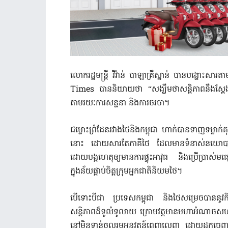
លោករដ្ឋមន្រ្តី ​វីវ៉ាន់ បាឡា​គ្រឹស្នាន់ ​បាន​បង្ហោះ​ស
Times បាន​និយាយថា​ “សង្ឃឹមថាសន្តិភាពនឹង​ស្ត
តាមរយៈការសន្ទនា និងការចរចា។
ជម្លោះ​​ព្រំដែនរវាង​ថៃ​និង​កម្ពុជា ហាក់​បាន​ទាញទម្លាក
នោះ ​ដោយសារ​តែ​​​ភាគី​ថៃ ​​​ដែលមានទំនាស់​នយោបាយ​​ផ្ទៃ​
ដោយ​បង្ក​ហេតុ​ឲ្យ​មានការ​ផ្ទុះ​អាវុធ និង​ប្រើប្រាស់​មធ្
ក្នុងន័យ​ផ្គាប់ចិត្ត​ក្រុម​អ្នក​ជាតិនិយមថៃ​។
បើទោះបី​​ជា ប្រទេស​កម្ពុជា ​និង​ថៃ​សម្រេច​បាន​នូ
សន្តិភាព​​​ដ៏ទូលំទូលាយ​ ក្រោម​វត្តមាន​​មហាអំណាច​សហ
នៅមិនទាន់​ចូលរួម​អនុវត្តន៍​ពេញលេញ​ ដោយ​ដកចេញពី​