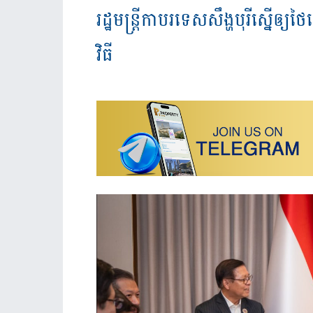
រដ្ឋមន្រ្តីកាបរទេសសឹង្ហបុរីស្នើឲ
វិធី