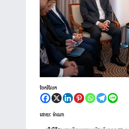
ចែករំលែក
ដោយៈ ម៉ាណា