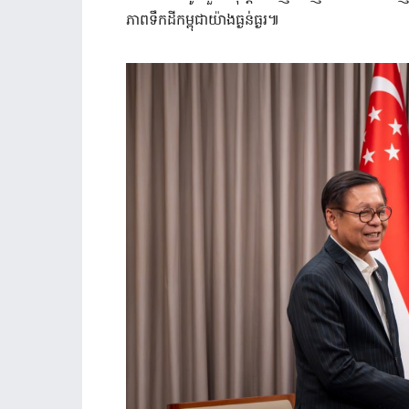
ភាព​ទឹកដី​កម្ពុជា​យ៉ាងធ្ងន់ធ្ងរ​៕