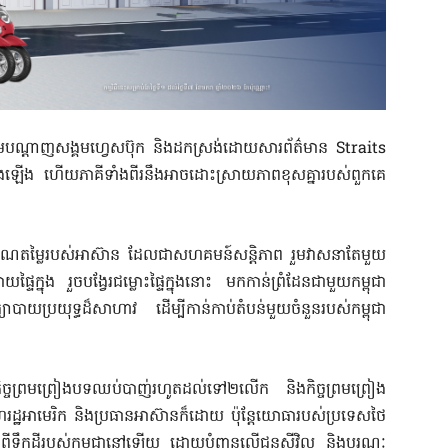
ារ​តាមបណ្តាញ​សង្គមហ្វេសប៊ុក និង​ដក​​ស្រង់​​ដោយ​សារ​ព័ត៌មាន Straits
ែង​ឡើង​ ហើយភាគីទាំងពីរនឹងអាចដោះស្រាយភាពខុសគ្នារបស់ពួកគេ
់​​​​​គុណតម្លៃ​របស់​អាស៊ាន ដែល​ជា​សហគមន៍​​សន្តិភាព​ រួម​វាសនា​តែមួយ​
ក្នុង រួច​​បង្វែរ​ជម្លោះ​​ផ្ទៃក្នុងនោះ ​មក​កាន់​ព្រំដែន​ជាមួយកម្ពុជា
យោបាយ​ប្រយុទ្ធ​ដ៏សាហាវ ​ដើម្បី​កាន់​កាប់​​តំបន់​មួយចំនួន​របស់​កម្ពុជា
វ​កិច្ច​ព្រមព្រៀង​បទ​ឈប់បាញ់រហូតដល់​ទៅ២លើក និងកិច្ច​ព្រមព្រៀង​
រដ្ឋអាមេរិក និង​ប្រធានអាស៊ាន​ក៏ដោយ ប៉ុន្តែ​​​យោធា​របស់​ប្រទេសថៃ​
ទឹកដី​របស់​កម្ពុជា​នៅឡើយ ដោយ​បំពាន​លើ​​​ជនស៊ីវិល និង​​បូរណៈ