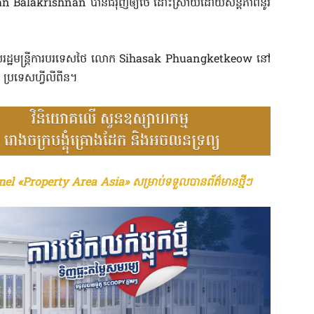
ian Balakrishnan បាន​​ជំរុញ​​ឲ្យ​ថៃ ​ដោះស្រាយ​ដោយ​សន្តិភាព​​នូវ​​
យ​​រដ្ឋមន្ត្រី​ការបរទេសថៃ​ លោក ​​Sihasak Phuangketkeow​ នៅ​​
ស៊ីប៊ូ ប្រទេសហ្វីលីពីន។
el «Property Area Asia» សម្រាប់ទទួលបានព័ត៌មានថ្មីៗ