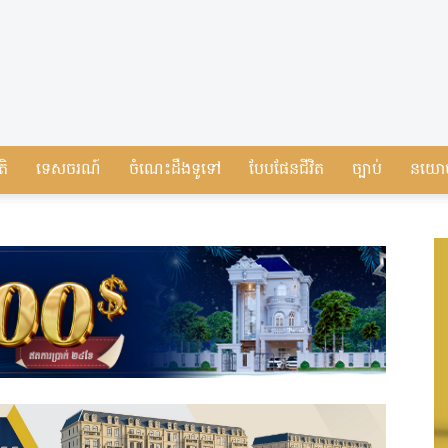
តិ
ទេសចរណ៍
ចំណេះដឹងទូទៅ
បែបផែនជីវិត
ច្បាប់
នយោ