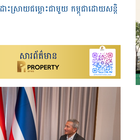
្យថៃដោះស្រាយជម្លោះជាមួយ កម្ពុជាដោយសន្តិ