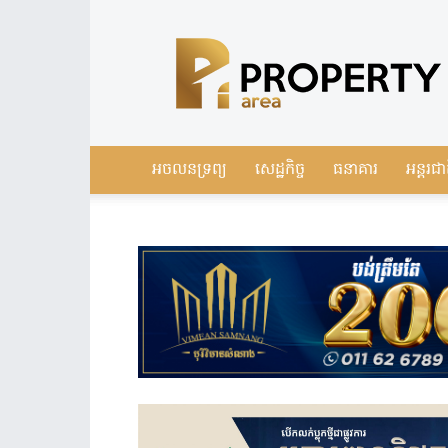
Leading
Real
Estate
News
in
Cambodia
អចលនទ្រព្យ
សេដ្ឋកិច្ច
ធនាគារ
អន្តរជា