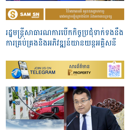
រដ្ឋមន្រ្តីសាធារណការបើកកិច្ចប្រជុំទាក់ទងនឹង
ការគ្រប់គ្រងនិងអភិវឌ្ឍន៍យានយន្តអគ្គិសនី