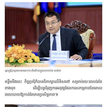
រដ្ឋមន្រ្តីក្រសួងសាធារណការ និងដឹកជញ្ជូនលោកប៉េង ពោធ៍នា
ទន្ទឹមនឹងនេះ កិច្ចប្រជុំក៏បានពិភាក្សាលើទិសដៅ សម្រាប់រយៈពេល៦ខែ
ខាងមុខ ដើម្បីបន្តជំរុញការអនុវត្តផែនការសកម្មភាពនៃគោល
នយោបាយឱ្យកាន់តែមានប្រសិទ្ធភាព៕