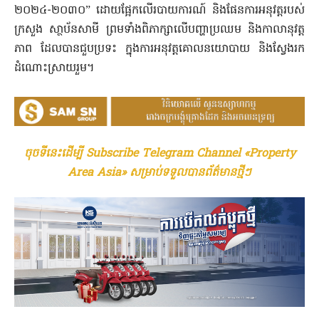
២០២៤-២០៣០” ដោយផ្អែកលើរបាយការណ៍ និងផែនការអនុវត្តរបស់
ក្រសួង សា្ថប័នសាមី ព្រមទាំងពិភាក្សាលើបញ្ហាប្រឈម និងកាលានុវត្ត
ភាព ដែលបានជួបប្រទះ ក្នុងការអនុវត្តគោលនយោបា​យ និងស្វែងរក
ដំណោះស្រាយរួម។
ចុចទីនេះដើម្បី Subscribe Telegram Channel «Property
Area Asia» សម្រាប់ទទួលបានព័ត៌មានថ្មីៗ