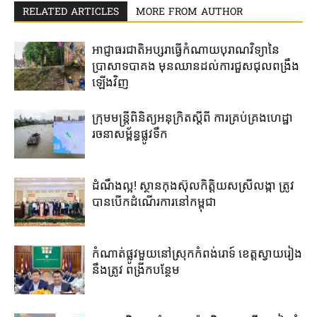
RELATED ARTICLES
MORE FROM AUTHOR
អាជ្ញាធរជាតិអប្សរា​ធ្វើ​កំណាយ​បុរាណ​វិទ្យា​នៃ​
ប្រាសាទបាគង​ មុនឈាន​ដល់​ការ​ជួសជុល​ពង្រឹង​
ឡើងវិញ​
ក្រុមមន្រ្តីពិនិត្យអនុក្រិតស្តីពី ការគ្រប់គ្រងហេដ្ឋា
រចនាសម្ព័ន្ធផ្លូវទឹក
ដំណឹងល្អ! ស្ថាន​កុងស៊ុល​កិត្តិយស​ស្រីលង្កា​ ត្រូវ​
បាន​បើក​ដំណើរការ​នៅ​កម្ពុជា​
កំណាត់ផ្លូវមួយនៅស្រុកកំពង់រោទ៍ ខេត្តស្វាយរៀង
នឹងត្រូវ ពង្រីកបន្ថែម