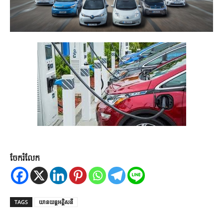
ចែករំលែក
TAGS
យានយន្តអគ្គិសនី