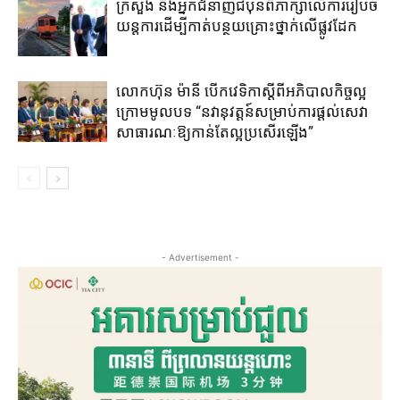
ក្រសួង និងអ្នកជំនាញជប៉ុន​ពិភាក្សា​លើ​ការ​រៀប​ចំ​
យន្តការ​ដើម្បី​កាត់​បន្ថយ​គ្រោះថ្នាក់​លើ​ផ្លូវដែក
លោកហ៊ុន ម៉ានី ​បើកវេទិកាស្តីពី​អភិបាល​កិច្ច​ល្អ ​
ក្រោម​មូលបទ “នវានុវត្តន៍​សម្រាប់​ការ​ផ្តល់​សេវា
សាធារណៈ​ឱ្យ​កាន់​តែ​ល្អ​ប្រសើរ​ឡើង​”
- Advertisement -