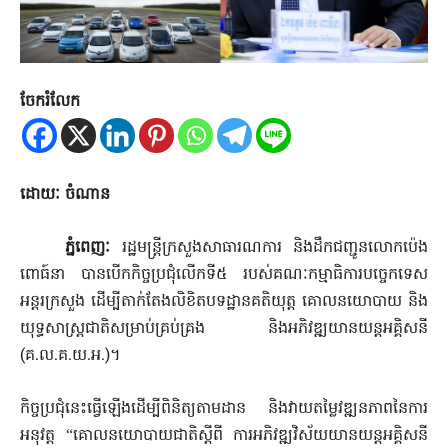
ចែករំលែក
ដោយៈ ចំណាន
ភ្នំពេញៈ
រដ្ឋមន្រ្តីក្រសួងសាធារណការ និងដឹកជញ្ជូនលោកប៉េង
ពោធ៍នា បានបើកកិច្ចប្រជុំលើកទី៥ របស់គណៈកម្មាធិការបច្ចេកទេស
អន្តរក្រសួង ដើម្បីតាក់តែងលិខិតបទដ្ឋានគតិយុត្ត គោលនយោបាយ និង
យុទ្ធសាស្ត្រជាតិសម្រាប់គ្រប់គ្រង និងអភិវឌ្ឍយានយន្តអគ្គិសនី
(គ.ល.គ.យ.អ.)។
កិច្ចប្រជុំនេះធ្វើឡើងដើម្បីពិនិត្យតាមដាន និងវាយតម្លៃវឌ្ឍនភាពនៃការ
អនុវត្ត “គោលនយោបាយជាតិស្ដីពី ការអភិវឌ្ឍវិស័យយានយន្តអគ្គិសនី