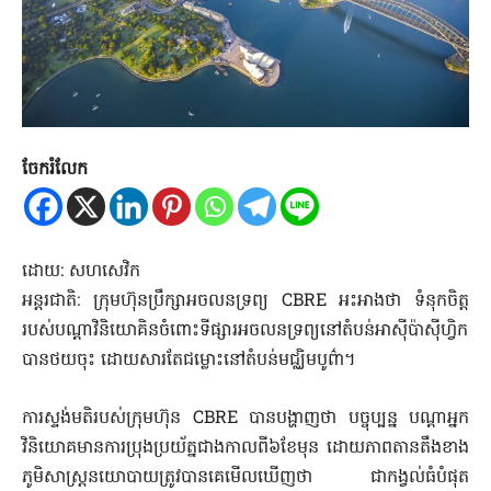
ចែករំលែក
ដោយ: សហសេវិក
អន្តរជាតិ: ក្រុមហ៊ុនប្រឹក្សាអចលនទ្រព្យ CBRE អះអាងថា ទំនុកចិត្ត
របស់បណ្តាវិនិយោគិនចំពោះទីផ្សារអចលនទ្រព្យនៅតំបន់អាសុីប៉ាសុីហ្វិក
បានថយចុះ ដោយសារតែជម្លោះនៅតំបន់មជ្ឈិមបូព៌ា។
ការស្ទង់មតិរបស់ក្រុមហ៊ុន CBRE បានបង្ហាញថា បច្ចុប្បន្ន បណ្តាអ្នក
វិនិយោគមានការប្រុងប្រយ័ត្នជាងកាលពី៦ខែមុន ដោយភាពតានតឹងខាង
ភូមិសាស្ត្រនយោបាយត្រូវបានគេមើលឃើញថា ជាកង្វល់ធំបំផុត