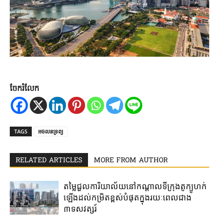
ចែករំលែក
TAGS
អចលនទ្រព្យ
RELATED ARTICLES
MORE FROM AUTHOR
តម្លៃជួល​ការិយាល័យ​នៅ​កណ្តាល​ទីក្រុងតូក្យូ​ហក់​
ឡើង​ដល់​កម្រិត​ខ្ពស់​បំផុត​ក្នុង​រយៈ​ពេល​ជាង​
៣ទសវត្សរ៍​