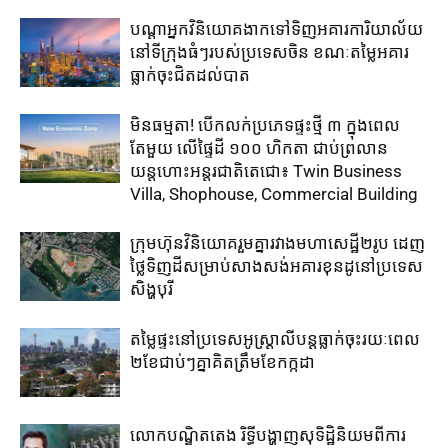
បណ្តាអ្នកវិនិយោគ​ងាក​ទៅ​ទិញ​អគារការិយាល័យ​
នៅ​ទីក្រុង​ធំៗ​របស់​ប្រទេសចិន ​ខណៈតម្លៃអគារ
ធ្លាក់​ចុះ​ជិត​ដល់​បាត
មិនធម្មតា! បើកលក់ប្រភេទផ្ទះថ្មី ៣ ក្នុងពេល
តែមួយ លើផ្ទៃដី ១០០ ហិកតា ​ជាប់​ព្រលាន
យន្តហោះ​អន្តរជាតិតេជោ៖ ​Twin Business
Villa, Shophouse, Commercial Building
ក្រុមហ៊ុន​វិនិយោគ​រួម​គ្នា​រវាង​មហាសេដ្ឋី២រូប ​ដេញ​
ថ្លៃ​ទិញ​ដី​សម្រាប់​សាងសង់​អគារខុនដូ​នៅ​ប្រទេស​
សិង្ហបុរី​
តម្លៃ​ផ្ទះ​នៅ​ប្រទេស​អូស្ត្រាលី​បន្ត​ធ្លាក់​ចុះ​រយៈ​ពេល​
២​ខែ​ជាប់ៗ​គ្នា​គិត​ត្រឹម​ខែ​កក្កដា​
លោកបណ្ឌិតតេង រិទ្ធីបង្ហាញសុទិដ្ឋិនិយមពីការ