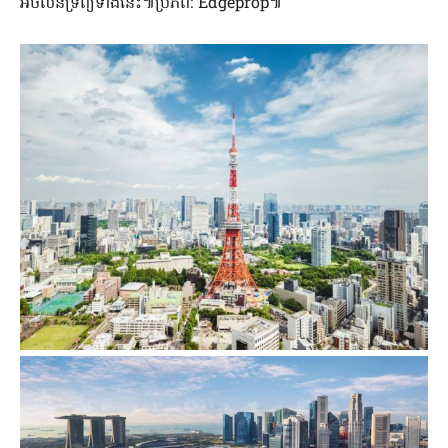
អចលនទ្រព្យទាំងនេះ៕ប្រភព: Edgeprop៕