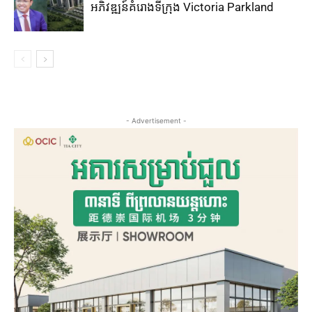
អភិវឌ្ឍន៍គំរោងទីក្រុង Victoria Parkland
- Advertisement -