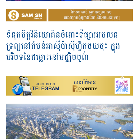
ទំនុកចិត្តវិនិយោគិនចំពោះទីផ្សារអចលន
ទ្រព្យនៅតំបន់អាសុីប៉ាសុីហ្វិកថយចុះ ក្នុង
បរិបទនៃជម្លោះនៅមជ្ឈិមបូព៌ា