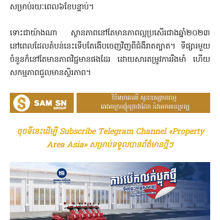
សម្រាប់រយៈពេល៦ខែបន្ទាប់។
ទោះជាយ៉ាងណា ស្ថានភាពនៅតែមានភាពល្អប្រសើរជាងឆ្នាំ២០២៣
នៅពេលដែលតំបន់នេះទើបតែងើបចេញវិញពីជំងឺរាតត្បាត។ ទីផ្សារមួយ
ចំនួនក៏នៅតែមានភាពវិជ្ជមានផងដែរ ដោយសារតម្រូវការរឹងមាំ ហើយ
សកម្មភាពជួលមានស្ថិរភាព។
ចុចទីនេះដើម្បី Subscribe Telegram Channel «Property
Area Asia» សម្រាប់ទទួលបានព័ត៌មានថ្មីៗ