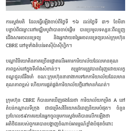
ការស្ទង់មតិ ដែលធ្វើឡើងចាប់ពីថ្ងៃទី ១៦ ដល់ថ្ងៃទី ៣១ ខែមីនា
បន្ទាប់ពីជម្លោះនៅមជ្ឈិមបូព៌ាបានចាប់ផ្តើម បានប្រមូលទស្សនៈពីឈ្មួញ
ជើងសាអចលនទ្រព្យ និងអ្នកវាយតម្លៃអចលនទ្រព្យរបស់ក្រុមហ៊ុន
CBRE នៅទូទាំងតំបន់អាស៊ីប៉ាស៊ីហ្វិក។
បណ្តាវិនិយោគិនភាគច្រើនផ្តោតលើអគារការិយាល័យដែលមានគុណ
ភាពខ្ពស់នៅក្នុងទីតាំងសំខាន់ៗ។ តម្រូវការត្រូវបានជំរុញដោយលក្ខ
ខណ្ឌជួលដ៏រឹងមាំ ខណៈក្រុមហ៊ុននានាងាកទៅរកការិយាល័យដែលមាន
គុណភាពខ្ពស់ ហើយការផ្គត់ផ្គង់ការិយាល័យថ្មីនៅមានកំណត់។
ក្រុមហ៊ុន CBRE ក៏បានរកឃើញផងដែរថា ការិយាល័យកម្រិត A នៅ
តំបន់កណ្តាលទីក្រុង ជាជម្រើសវិនិយោគដ៏ពេញនិយមបំផុត។ ចំនួន
ប្រហែល៥៩ភាគរយនៃអ្នកចូលរួមការស្ទង់មតិបានលើកឡើងថា
អតិថិជនរបស់ពួកគេបានបង្ហាញចំណាប់អារម្មណ៍ខ្លាំងបំផុតចំពោះ