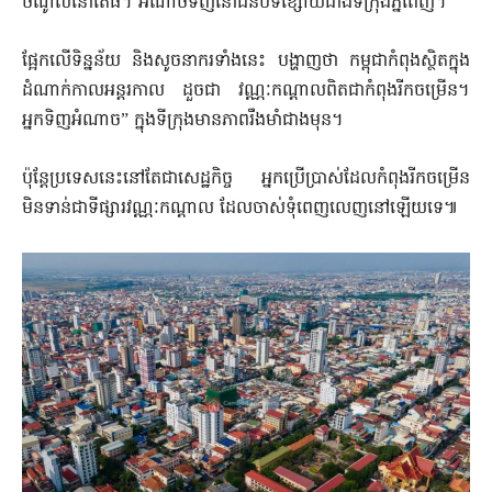
ចំណូលនៅតែធំ។ អំណាចទិញនៅជនបទខ្សោយជាងទីក្រុងភ្នំពេញ។
ផ្អែកលើទិន្នន័យ និងសូចនាករទាំងនេះ បង្ហាញថា កម្ពុជាកំពុងស្ថិតក្នុង
ដំណាក់កាលអន្តរកាល ដួចជា វណ្ណៈកណ្តាលពិតជាកំពុងរីកចម្រើន។
អ្នកទិញអំណាច” ក្នុងទីក្រុងមានភាពរឹងមាំជាងមុន។
ប៉ុន្តែប្រទេសនេះនៅតែជាសេដ្ឋកិច្ច អ្នកប្រើប្រាស់ដែលកំពុងរីកចម្រើន
មិនទាន់ជាទីផ្សារវណ្ណៈកណ្តាល ដែលចាស់ទុំពេញលេញនៅឡើយទេ៕