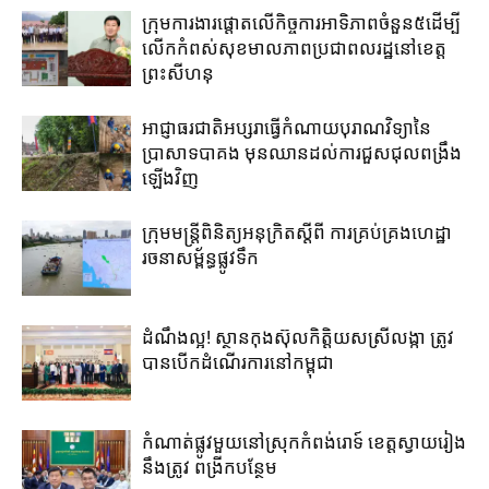
ក្រុមការងារ​ផ្តោត​លើ​កិច្ចការ​អាទិភាព​ចំនួន​៥​ដើម្បី​
លើក​កំពស់​សុខមាលភាព​ប្រជាពលរដ្ឋ​នៅ​ខេត្ត
ព្រះសីហនុ​
អាជ្ញាធរជាតិអប្សរា​ធ្វើ​កំណាយ​បុរាណ​វិទ្យា​នៃ​
ប្រាសាទបាគង​ មុនឈាន​ដល់​ការ​ជួសជុល​ពង្រឹង​
ឡើងវិញ​
ក្រុមមន្រ្តីពិនិត្យអនុក្រិតស្តីពី ការគ្រប់គ្រងហេដ្ឋា
រចនាសម្ព័ន្ធផ្លូវទឹក
ដំណឹងល្អ! ស្ថាន​កុងស៊ុល​កិត្តិយស​ស្រីលង្កា​ ត្រូវ​
បាន​បើក​ដំណើរការ​នៅ​កម្ពុជា​
កំណាត់ផ្លូវមួយនៅស្រុកកំពង់រោទ៍ ខេត្តស្វាយរៀង
នឹងត្រូវ ពង្រីកបន្ថែម