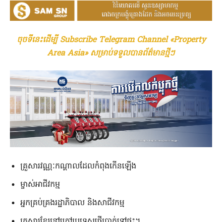
ចុចទីនេះដើម្បី Subscribe Telegram Channel «Property
Area Asia» សម្រាប់ទទួលបានព័ត៌មានថ្មីៗ
គ្រួសារវណ្ណៈកណ្តាលដែលកំពុងកើនឡើង
ម្ចាស់អាជីវកម្ម
អ្នកគ្រប់គ្រងរដ្ឋាភិបាល និងសាជីវកម្ម
គ្រួសារខ្មែរនៅក្រៅប្រទេសផ្ញើប្រាក់ទៅផ្ទះ។