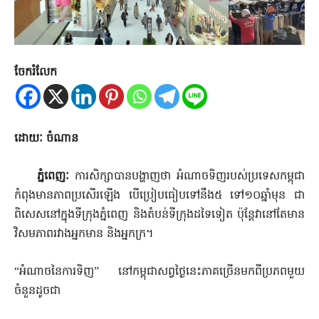
ចែករំលែក
ដោយៈ ចំណាន
ភ្នំពេញៈ
ការសិក្សាបានបង្ហាញថា អំណាចទិញរបស់ប្រទេសកម្ពុជា
កំពុងមានភាពប្រសើរឡើង បើប្រៀបធៀបទៅនឹង៥ ទៅ១០ឆ្នាំមុន ជា
ពិសេសនៅក្នុងទីក្រុងភ្នំពេញ និងតំបន់ទីក្រុងដទៃទៀត ប៉ុន្តែវានៅតែមាន
វិសមភាពរវាងអ្នកមាន និងអ្នកក្រ។
“អំណាចនៃការទិញ” នៅកម្ពុជាសព្វថ្ងៃនេះភាគច្រើនមកពីប្រភពមួយ
ចំនួនដូចជា