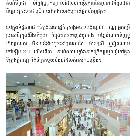
តំបន់ទីក្រុង ប៉ុន្តែវណ្ណៈកណ្តាលដែលមានស្ថិរភាពពិតប្រាកដគឺតូចជាង
ពីព្រោះគ្រួសារជាច្រើន នៅតែងាយរងគ្រោះផ្នែកហិរញ្ញវត្ថុ។
នៅក្នុងទិដ្ឋភាពជាក់ស្តែងនៃសេដ្ឋកិច្ចសង្គមបានបង្ហាញថា វណ្ណៈអ្នកប្រើ
ប្រាស់ទីក្រុងដ៏រឹងមាំមួយ កំពុងលេចចេញជារូបរាង ប៉ុន្តែអំណាចទិញទូ
ទាំងប្រទេស មិនទាន់ខ្លាំងដូចនៅប្រទេសថៃ ម៉ាឡេស៊ី ឬវៀតណាម
នៅឡើយទេ។ លើសពីនេះ ការចំណាយខ្លាំងភាគច្រើនប្រមូលផ្តុំនៅក្នុង
ទីក្រុងភ្នំពេញ និងទីក្រុងមួយចំនួនដែលកំពុងរីកចម្រើន។