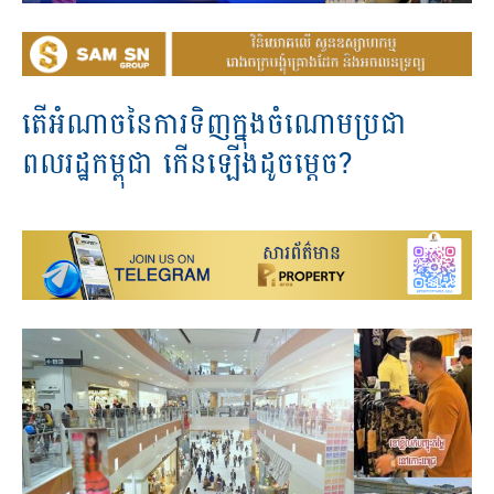
តើអំណាចនៃការទិញក្នុងចំណោមប្រជា
ពលរដ្ឋកម្ពុជា កើនឡើងដូចម្តេច?