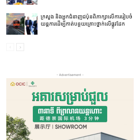
ក្រសួង និងអ្នកជំនាញជប៉ុន​ពិភាក្សា​លើ​ការ​រៀប​ចំ​
យន្តការ​ដើម្បី​កាត់​បន្ថយ​គ្រោះថ្នាក់​លើ​ផ្លូវដែក
- Advertisement -