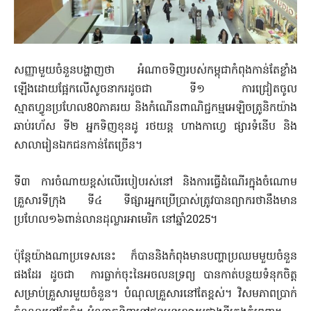
សញ្ញាមួយចំនួនបង្ហាញថា អំណាចទិញរបស់កម្ពុជាកំពុងកាន់តែខ្លាំង
ឡើងដោយផ្អែកលើសូចនាករដូចជា ទី១ ការជ្រៀតចូល
ស្មាតហ្វូនប្រហែល80ភាគរយ និងកំណើនពាណិជ្ជកម្មអេឡិចត្រូនិកយ៉ាង
ឆាប់រហ័ស ទី២ អ្នកទិញខុនដូ រថយន្ត ហាងកាហ្វេ ផ្សារទំនើប និង
សាលារៀនឯកជនកាន់តែច្រើន។
ទី៣ ការចំណាយខ្ពស់លើរបៀបរស់នៅ និងការធ្វើដំណើរក្នុងចំណោម
គ្រួសារទីក្រុង ទី៤ ទីផ្សារអ្នកប្រើប្រាស់ត្រូវបានព្យាករថានឹងមាន
ប្រហែល១៦ពាន់លានដុល្លារអាមេរិក នៅឆ្នាំ2025។
ប៉ុន្តែយ៉ាងណាប្រទេសនេះ ក៏បាននិងកំពុងមានបញ្ហាប្រឈមមួយចំនួន
ផងដែរ ដូចជា ការធ្លាក់ចុះនៃអចលនទ្រព្យ បានកាត់បន្ថយទំនុកចិត្ត
សម្រាប់គ្រួសារមួយចំនួន។ បំណុលគ្រួសារនៅតែខ្ពស់។ វិសមភាពប្រាក់