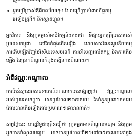
អ្នកប្រើប្រាស់ឌីជីថលវ័យក្មេង ដែលប្រើប្រាស់ពាណិជ្ជកម្ម
អេឡិចត្រូនិក និងស្មាតហ្វូន។
អ្នកវិភាគ និងក្រុមម្ចាស់អាជីវកម្មនិយាយថា ទីផ្សារអ្នកប្រើប្រាស់របស់
ប្រទេសកម្ពុជា នៅតែកំពុងកើនឡើង ដោយសារតែនគរូបនីយកម្ម
ការងើបឡើងវិញនៃវិស័យទេសចរណ៍ ការនាំចេញផលិតកម្ម និងការកើន
ឡើង នៃប្រាក់ចំណូលកំពុងបង្កើនការចំណាយ។
អំពីវណ្ណៈកណ្តាល
ការប៉ាន់ស្មានរបស់ធនាគារពិភពលោកបានបង្ហាញថា វណ្ណៈកណ្តាល
របស់ប្រទេសកម្ពុជា មានប្រហែល២០ភាគរយ នៃចំនួនប្រជាជនសរុប
ដែលបានកើនឡើងដល់ប្រមាណ១៨លាននាក់។
សព្វថ្ងៃនេះ សេដ្ឋវិទូជាច្រើនជឿថា ក្រុមអ្នកមានចំណូលមធ្យម និងក្រុម
អ្នកមានចំណូលមធ្យម អាចមានប្រហែលពី២៥ទៅ៣៥ភាគរយនៅក្នុង