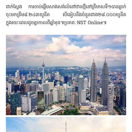
ជាក់ស្តែង ការចាប់ផ្តើមសាងសង់លំនៅឋានថ្មីនៅត្រីមាសទី១បានធ្លាក់
ចុះមកត្រឹម៨.២៤៣យូនីត បើធៀបនឹងចំនួនជាង២៨.០០០យូនីត
ក្នុងរយៈពេលដូចគ្នាកាលពីឆ្នាំមុន៕ប្រភព: NST Online៕