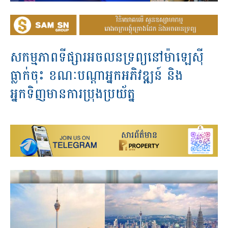
សកម្មភាពទីផ្សារអចលនទ្រព្យនៅម៉ាឡេស៊ី
ធ្លាក់ចុះ ខណៈបណ្តាអ្នកអភិវឌ្ឍន៍ និង
អ្នកទិញមានការប្រុងប្រយ័ត្ន