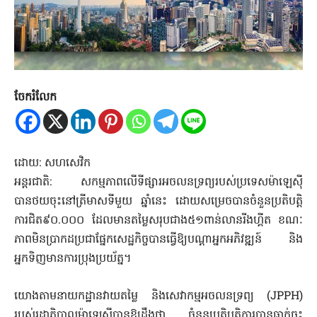
ចែករំលែក
ដោយ: សហសេវិក
អន្តរជាតិ: សកម្មភាពលើទីផ្សារអចលនទ្រព្យរបស់ប្រទេសម៉ាឡេស៊ី
បានថយចុះនៅត្រីមាសទីមួយ ឆ្នាំនេះ ដោយសម្រេចបានចំនួនប្រតិបត្តិ
ការជិត៩០.០០០ ដែលមានតម្លៃសរុបជាង៥១ពាន់លានរីងហ្គីត ខណៈ
ភាពមិនប្រាកដប្រជាផ្នែកសេដ្ឋកិច្ចបានធ្វើឱ្យបណ្តាអ្នកអភិវឌ្ឍន៍ និង
អ្នកទិញមានការប្រុងប្រយ័ត្ន។
យោងតាមនាយកដ្ឋានវាយតម្លៃ និងសេវាកម្មអចលនទ្រព្យ (JPPH)
របស់រដ្ឋាភិបាលម៉ាឡេសុីបានឱ្យដឹងថា ចំនួនប្រតិបត្តិការបានធ្លាក់ចុះ