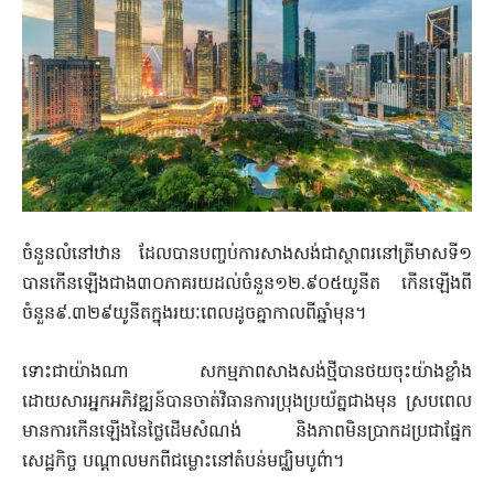
ចំនួនលំនៅឋាន ដែលបានបញ្ចប់ការសាងសង់ជាស្ថាពរនៅត្រីមាសទី១
បានកើនឡើងជាង៣០ភាគរយដល់ចំនួន១២.៩០៥យូនីត កើនឡើងពី
ចំនួន៩.៣២៩យូនីតក្នុងរយៈពេលដូចគ្នាកាលពីឆ្នាំមុន។
ទោះជាយ៉ាងណា សកម្មភាពសាងសង់ថ្មីបានថយចុះយ៉ាងខ្លាំង
ដោយសារអ្នកអភិវឌ្ឍន៍បានចាត់វិធានការប្រុងប្រយ័ត្នជាងមុន ស្របពេល
មានការកើនឡើងនៃថ្លៃដើមសំណង់ និងភាពមិនប្រាកដប្រជាផ្នែក
សេដ្ឋកិច្ច បណ្តាលមកពីជម្លោះនៅតំបន់មជ្ឈិមបូព៌ា។