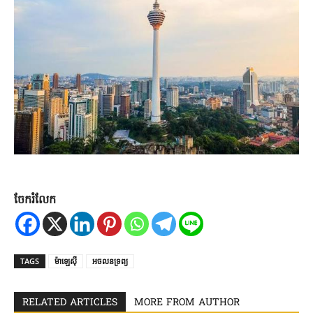
ចែករំលែក
TAGS
ម៉ាឡេស៊ី
អចលនទ្រព្យ
RELATED ARTICLES
MORE FROM AUTHOR