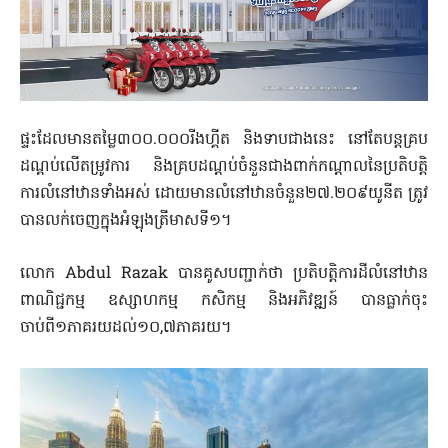
ផ្ទះដែលមានតម្លៃ៣០០.០០០រីងហ្គីត និងទាបជាងនេះ នៅតែបន្តគ្រប
ដណ្ដប់លើតម្រូវការ និងគ្របដណ្តប់ចំនួនជាងពាក់កណ្តាលនៃប្រតិបត្តិ
ការលំនៅឋានទាំងអស់ ដោយមានលំនៅឋានចំនួន២៧.២០៩យូនីត ត្រូវ
បានលក់ចេញក្នុងអំឡុងត្រីមាសទី១។
លោក Abdul Razak បានគូសបញ្ជាក់ថា ប្រតិបត្តិការដីលំនៅឋាន
ពាណិជ្ជកម្ម ឧស្សាហកម្ម កសិកម្ម និងអភិវឌ្ឍន៍ បានធ្លាក់ចុះ
ចាប់ពី១ភាគរយដល់១០,៧ភាគរយ។