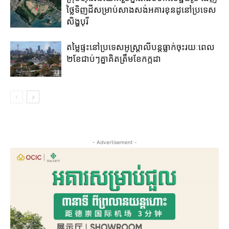
ថ្លៃ​ទិញ​ដី​សម្រាប់​សាងសង់​អគារខុនដូ​នៅ​ប្រទេស​
សិង្ហបុរី​
តម្លៃ​ផ្ទះ​នៅ​ប្រទេស​អូស្ត្រាលី​បន្ត​ធ្លាក់​ចុះ​រយៈ​ពេល​
២​ខែ​ជាប់ៗ​គ្នា​គិត​ត្រឹម​ខែ​កក្កដា​
- Advertisement -