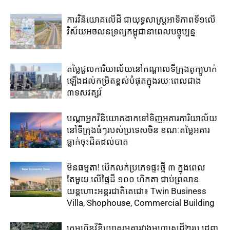
ការវិនិយោគ​លើដី​ ជា​យុទ្ធសាស្រ្ត​អាទិភាព​ទី១​លើ​
វិស័យ​អចលនទ្រព្យ​កម្ពុជា​នា​ពេល​បច្ចុប្បន្ន​
តម្លៃជួល​ការិយាល័យ​នៅ​កណ្តាល​ទីក្រុងតូក្យូ​ហក់​
ឡើង​ដល់​កម្រិត​ខ្ពស់​បំផុត​ក្នុង​រយៈ​ពេល​ជាង​
៣ទសវត្សរ៍​
បណ្តាអ្នកវិនិយោគ​ងាក​ទៅ​ទិញ​អគារការិយាល័យ​
នៅ​ទីក្រុង​ធំៗ​របស់​ប្រទេសចិន ​ខណៈតម្លៃអគារ
ធ្លាក់​ចុះ​ជិត​ដល់​បាត
មិនធម្មតា! បើកលក់ប្រភេទផ្ទះថ្មី ៣ ក្នុងពេល
តែមួយ លើផ្ទៃដី ១០០ ហិកតា ​ជាប់​ព្រលាន
យន្តហោះ​អន្តរជាតិតេជោ៖ ​Twin Business
Villa, Shophouse, Commercial Building
ក្រុមហ៊ុន​វិនិយោគ​រួម​គ្នា​រវាង​មហាសេដ្ឋី២រូប ​ដេញ​