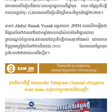
៨ភាគរយបើធៀបនឹងរយៈពេលដូចគ្នាកាលពីឆ្នាំមុន ខណៈតម្លៃប្រតិបត្តិ
ការបានធ្លាក់ចុះ ០,៦ភាគរយបើ់ធៀបនឹងត្រីមាសទីមួយនៃឆ្នាំ២០២៥។
លោក Abdul Razak Yusak អគ្គនាយក JPPH បានលើកឡើងថា
ទីផ្សារលំនៅឋាននៅតែជាកម្លាំងចលករដ៏សំខាន់នៃទីផ្សារដោយ
គ្របដណ្តប់ចំនួន៥៨,៨ភាគរយនៃប្រតិបត្តិការសរុបទាំងអស់ ដោយមាន
កិច្ចព្រមព្រៀងលំនៅឋានជិត៥៣.០០០ ដែលមានតម្លៃសរុប
ប្រហែល២២ពាន់លានរីងហ្គីត។
ចុចទីនេះដើម្បី Subscribe Telegram Channel «Property
Area Asia» សម្រាប់ទទួលបានព័ត៌មានថ្មីៗ