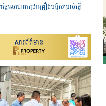
ច្នៃ​លោហធាតុ​ជា​គ្រឿង​បង្គុំ​សម្រាប់​ធ្វើ​