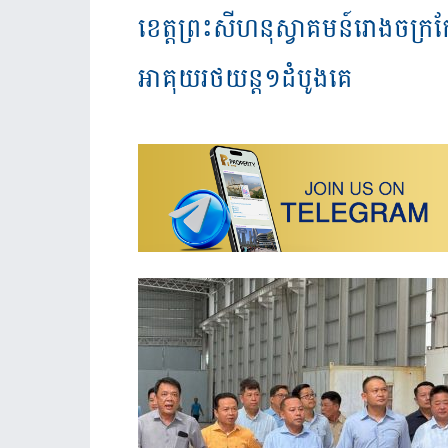
ខេត្ត​ព្រះសីហនុ​ស្វាគមន៍​រោង​ចក្រ​កែ​
អាគុយ​រថយន្ត​១​ដំបូង​គេ​