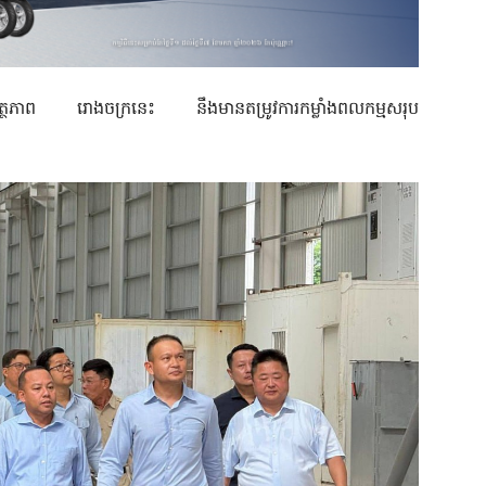
ថភាព រោងចក្រនេះ នឹងមានតម្រូវការកម្លាំងពលកម្មសរុប