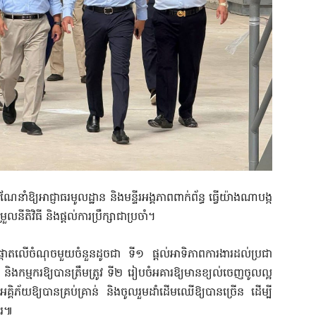
ឱ្យអាជ្ញាធរមូលដ្ឋាន និងមន្ទីរអង្គភាពពាក់ព័ន្ធ ធ្វើយ៉ាងណាបង្ក
ិវិធី និងផ្តល់ការប្រឹក្សាជាប្រចាំ។
តោតលើចំណុចមួយចំនួនដូចជា ទី១ ផ្តល់អាទិភាពការងារដល់ប្រជា
ក​ និងកម្មករឱ្យបានត្រឹមត្រូវ ទី២ រៀបចំអគារឱ្យមានខ្យល់ចេញចូលល្អ
្គិភ័យឱ្យបានគ្រប់គ្រាន់ និងចូលរួមដាំដើមឈើឱ្យបានច្រើន ដើម្បី
ែរ៕