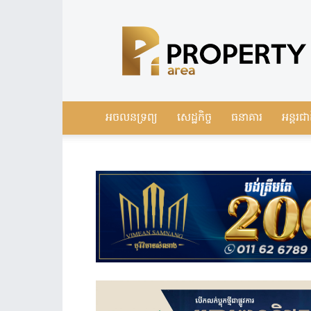
Leading
Real
Estate
News
in
Cambodia
អចលនទ្រព្យ
សេដ្ឋកិច្ច
ធនាគារ
អន្តរជា