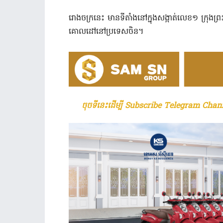
រោងចក្រនេះ មានទីតាំងនៅក្នុងសង្កាត់លេខ១ ក្រុងព្
គោលដៅនៅប្រទេសចិន។
ចុចទីនេះដើម្បី Subscribe Telegram Chann