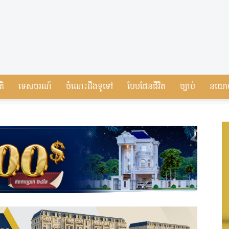
តិ
ទេសចរណ៍
ចំណេះដឹងទូទៅ
បែបផែនជីវិត
ច្បាប់
នយោ