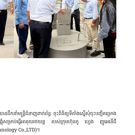
ាំ​មន្ត្រីជំនាញ​ពាក់ព័ន្ធ​ ចុះពិនិត្យ​ទីតាំងស្នើសុំចុះ​បញ្ជីគម្រោង​
បង្គុំ​សម្រាប់ធ្វើអាគុយរថយន្ត របស់ក្រុមហ៊ុនភូ ហ្វេង ញូអេនើជី
hnology Co.,LTD)។