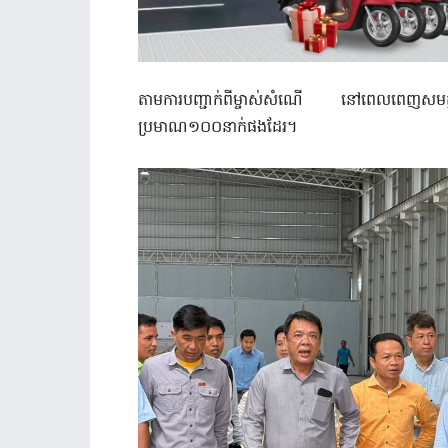
តាមការបញ្ជាក់ពីម្ចាស់សំណើ នៅពេលពេញសមត្
ប្រមាណ១០០នាក់ផងដែរ។