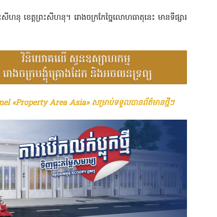
រះសីហនុ ខេត្តព្រះសីហនុ។ រោងចក្រកែច្នៃលោហធាតុនេះ មានទីផ្សារ
el «Property Area Asia» សម្រាប់ទទួលបានព័ត៌មានថ្មីៗ