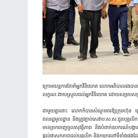
ក្រោមយន្តការថែទាំអ្នកវិនិយោគ លោកអភិបាលរងបានណែនាំ
លក្ខណៈងាយស្រួលដល់អ្នកវិនិយោគ ដោយសម្របសម្រួលនីត
ជាមួយគ្នានោះ លោកក៏បានសំណូមពរឱ្យក្រុមហ៊ុន ផ្
ពលរដ្ឋមូលដ្ឋាន និងត្រូវភ្ជាប់សេវាប.ស.ស.ជូនបុគ្គលិ
មានច្រកចេញចូលសុវត្ថិភាព និងបំពាក់ឧបករណ៍បង្ការអគ
ផ្តល់ផាសុកភាពដល់បុគ្គលិក និងកម្មករនៅទីតាំងផងដ