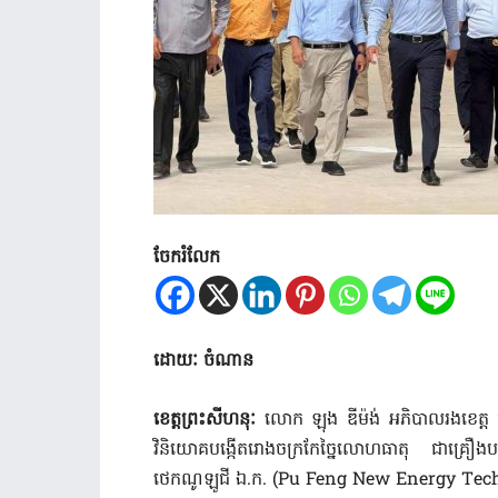
ចែករំលែក
ដោយៈ ចំណាន
ខេត្តព្រះសីហនុៈ
លោក ឡុង ឌីម៉ង់ អភិបាលរងខេត្ត បាន​ដឹកន
វិនិយោគ​បង្កើត​រោងចក្រ​កែច្នៃ​លោហធាតុ​ ជាគ្រឿង​
ថេកណូឡូជី ឯ.ក. (Pu Feng New Energy Tec