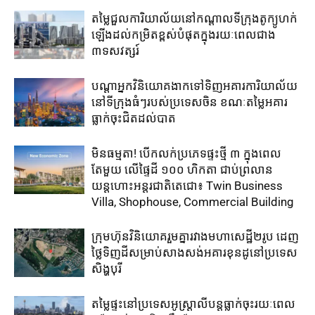
តម្លៃជួល​ការិយាល័យ​នៅ​កណ្តាល​ទីក្រុងតូក្យូ​ហក់​
ឡើង​ដល់​កម្រិត​ខ្ពស់​បំផុត​ក្នុង​រយៈ​ពេល​ជាង​
៣ទសវត្សរ៍​
បណ្តាអ្នកវិនិយោគ​ងាក​ទៅ​ទិញ​អគារការិយាល័យ​
នៅ​ទីក្រុង​ធំៗ​របស់​ប្រទេសចិន ​ខណៈតម្លៃអគារ
ធ្លាក់​ចុះ​ជិត​ដល់​បាត
មិនធម្មតា! បើកលក់ប្រភេទផ្ទះថ្មី ៣ ក្នុងពេល
តែមួយ លើផ្ទៃដី ១០០ ហិកតា ​ជាប់​ព្រលាន
យន្តហោះ​អន្តរជាតិតេជោ៖ ​Twin Business
Villa, Shophouse, Commercial Building
ក្រុមហ៊ុន​វិនិយោគ​រួម​គ្នា​រវាង​មហាសេដ្ឋី២រូប ​ដេញ​
ថ្លៃ​ទិញ​ដី​សម្រាប់​សាងសង់​អគារខុនដូ​នៅ​ប្រទេស​
សិង្ហបុរី​
តម្លៃ​ផ្ទះ​នៅ​ប្រទេស​អូស្ត្រាលី​បន្ត​ធ្លាក់​ចុះ​រយៈ​ពេល​