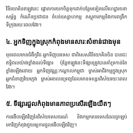
វិនិយោគិនឥឡូវនេះ ផ្តោតការយកចិត្តទុកដាក់បន្ថែមទៀតលើហេដ្ឋារចនា
សម្ព័ន្ធ កំណើនប្រជាជន តំបន់ឧស្សាហកម្ម ភស្តុភារកម្មនិងការពង្រីក
ទីក្រុងរយៈពេលវែង។
៤. អ្នកទិញក្នុងស្រុកកំពុងមានសារៈសំខាន់ជាងមុន
មុនពេលមានជំងឺកូវីដ អ្នកទិញបរទេស ជាពិសេសវិនិយោគិនចិន បានជះ
ឥទ្ធិពលយ៉ាងខ្លាំងដល់ទីផ្សារ ប៉ុន្តែឥឡូវនេះទីផ្សារត្រូវបានគាំទ្រកាន់តែ
ខ្លាំងឡើងដោយ អ្នកទិញវណ្ណៈកណ្តាលកម្ពុជា ម្ចាស់អាជីវកម្មក្នុងស្រុក
អ្នកជំនាញវ័យក្មេង ម្ចាស់អចលនទ្រព្យដែលមានទស្សនវិស័យរយៈពេល
វែង។
៥. ទីផ្សារជួលកំពុងមានភាពប្រសើរឡើងយឺតៗ
ការងើបឡើងវិញនៃវិស័យទេសចរណ៍ និងកម្មករបរទេសដែលត្រឡប់
មកវិញកំពុងជួយឲ្យការជួលងើបឡើងវិញ។