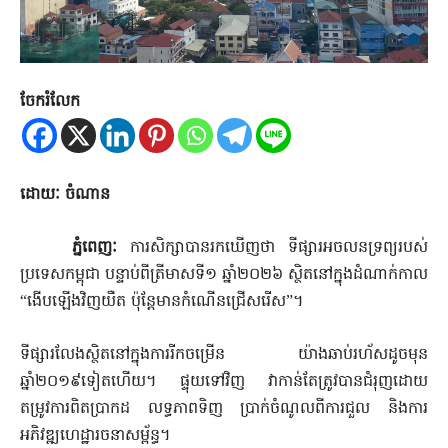
ចែករំលែក
ដោយៈ ចំណាន
ភ្នំពេញៈ
ការសិក្សាបានរកឃើញថា ទីផ្សារអចលនទ្រព្យរបស់
ប្រទេសកម្ពុជា បន្ទាប់ពីត្រីមាសទី១ ឆ្នាំ២០២៦ ស្ថិតនៅក្នុងដំណាក់កាល
“ងើបឡើងវិញយឺត ប៉ុន្តែមានកំណើនជ្រើសរើស”។
ទីផ្សារលែងស្ថិតនៅក្នុងការរីកចម្រើន យ៉ាងឆាប់រហ័សដូចមុន
ឆ្នាំ២០១៩ទៀតហើយ។ ផ្ទុយទៅវិញ វាកាន់តែត្រូវបានជំរុញដោយ
តម្រូវការពិតប្រាកដ លទ្ធភាពទិញ ប្រាក់ចំណូលពីការជួល និងការ
អភិវឌ្ឍហេដ្ឋារចនាសម្ព័ន្ធ។