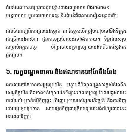
តំបន់ដែលមានតម្រូវការជួលខ្លាំងជាងគេ រួមមាន បឹងកេងកង១
ទន្លេបាសាក់ ទួលគោកមាត់ទន្លេ និងតំបន់ជិតសាលារៀនអន្តរជាតិ។
ផលចំណេញពីការជួលនៅកម្ពុជា នៅតែខ្ពស់បើប្រៀបធៀបទៅនឹងទីក្រុង
ជាច្រើននៅអាស៊ាន ជួនកាលប្រហែល៥ទៅ៨ភាគរយ។ ទិន្នផលសរុប
សម្រាប់អង្គភាពល្អ ប៉ុន្តែអចលនទ្រព្យខ្សោយនៅតែពិបាកស្វែងរក
អ្នកជួល។
៦. លក្ខខណ្ឌធនាគារ និងឥណទាននៅតែតឹងតែង
ធនាគារនៅតែមានការប្រុងប្រយ័ត្ន បន្ទាប់ពីបំណុលគ្រួសារខ្ពស់កំណើន
សេដ្ឋកិច្ចយឺត និងភាពទន់ខ្សោយនៃទីផ្សារអចលនទ្រព្យ ដែលបង្កផលប៉ះ
ពាល់ដល់ ប្រាក់កម្ចីទិញផ្ទះ ហិរញ្ញប្បទានរបស់អ្នកអភិវឌ្ឍន៍ និងការទិញ
ដោយប្រថុយប្រថាន ដោយអ្នកទិញជាច្រើនឥឡូវនេះរង់ចាំយូរជាងនេះ
មុនពេលទិញ៕