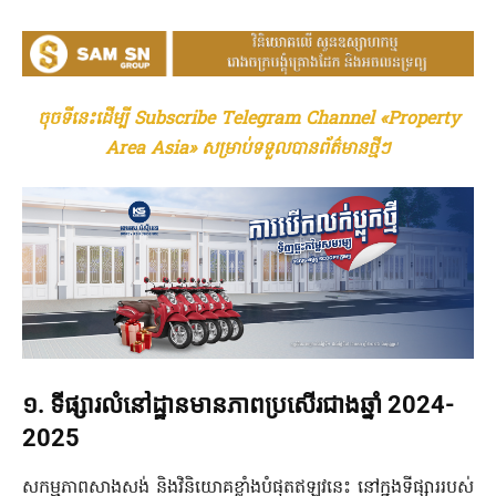
ចុចទីនេះដើម្បី Subscribe Telegram Channel «Property
Area Asia» សម្រាប់ទទួលបានព័ត៌មានថ្មីៗ
១
.
ទីផ្សារលំនៅដ្ឋានមានភាពប្រសើរជាងឆ្នាំ
2024-
2025
សកម្មភាពសាងសង់ និងវិនិយោគខ្លាំងបំផុតឥឡូវនេះ នៅក្នុងទីផ្សាររបស់