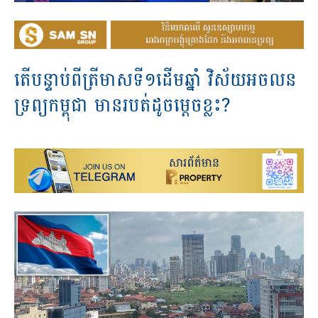
តើ​បន្ទាប់​ពី​ត្រី​មាស​ទី​១​ដើម​ឆ្នាំ​ វិស័យ​អចលន​
ទ្រព្យ​កម្ពុជា​ មាន​របត់​ដូច​ម្តេច​ខ្លះ​?​