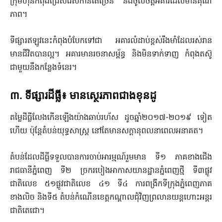
ក្រុមហ៊ុនកំពុងជ្រើសរើសកាន់តែច្រើន និងចូលចិត្តអគារដែលមានគុណ
ភាព។
ទីផ្សារឥឡូវនេះកំពុងបំបែកទៅជា អគារលំដាប់ខ្ពស់រឹងមាំដែលរស់រាន
មានជីវិតបានល្អ។ អគារមានរចនាសម្ព័ន្ធ និងមិនទាក់ទាញ កំពុងតស៊ូ
ជាមួយនឹងកន្លែងទំនេរ។
៣. ទីផ្សារដីធ្លី៖ មានស្ថេរភាពជាងខុនដូ
តម្លៃដីធ្លីលែងកើនឡើងយ៉ាងឆាប់រហ័ស ដូចឆ្នាំ២០១៧-២០១៩ ទៀត
ហើយ ប៉ុន្តែតំបន់យុទ្ធសាស្ត្រ នៅតែមានសក្តានុពលនាពេលអនាគត។
តំបន់ដែលដីធ្លីទទួលបានការចាប់អារម្មណ៍រួមមាន ទី១ ភាគខាងជើង
រាជធានីភ្នំពេញ ទី២ ច្រករបៀងអាកាសយានដ្ឋានភ្នំពេញថ្មី ទី៣ផ្លូវ
ជាតិលេខ ៥១ផ្លូវជាតិលេខ ៤១ ទី៤ ការពង្រីកទីក្រុងភ្នំពេញភាគ
ខាងលិច និងទី៥ តំបន់កំណើនខេត្តកណ្តាលជុំវិញព្រលានយន្តហោះអន្តរ
ជាតិតេជោ។