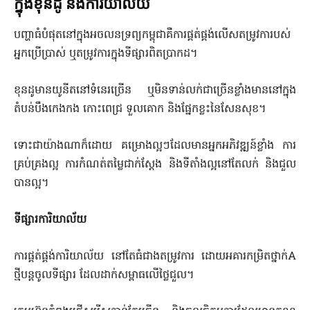
ក្នុងខុនដូ និងការិយា​ល័យ
បញ្ហាធំបំផុតនៅក្នុងអចលនទ្រព្យកម្ពុជាគឺការផ្គត់ផ្គង់លើសតម្រូវការបស់
អ្នកប្រើប្រាស់ ឬតម្រូវការក្នុងទីផ្សារពិតប្រាកដ។
ខុនដូមានយូនីតនៅទំនេរច្រើន ឬមិនទាន់លក់ជាច្រើនខ្លាំងមាននៅក្នុង
តំបន់បឹងកេងកង កោះពេជ្រ ទួលគោក និងផ្នែកខ្លះនៃសែនសុខ។
ទោះជាយ៉ាងណាក៏ដោយ គម្រោងល្អៗដែលមានអ្នកអភិវឌ្ឍន៍ខ្លាំង ការ
គ្រប់គ្រងល្អ ការកំណត់តម្លៃជាក់ស្តែង និងទីតាំងល្អនៅតែលក់ និងជួល
បានល្អ។
ទីផ្សារការិយាល័យ
ការផ្គត់ផ្គង់ការិយាល័យ នៅតែធំជាងតម្រូវការ ដោយអគារកម្រិតថ្នាក់A
ថ្មីបន្តចូលទីផ្សារ ដែលដាក់សម្ពាធលើថ្លៃជួល។