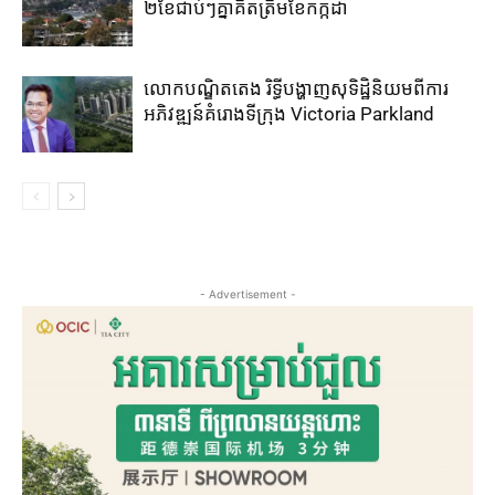
២​ខែ​ជាប់ៗ​គ្នា​គិត​ត្រឹម​ខែ​កក្កដា​
លោកបណ្ឌិតតេង រិទ្ធីបង្ហាញសុទិដ្ឋិនិយមពីការ
អភិវឌ្ឍន៍គំរោងទីក្រុង Victoria Parkland
- Advertisement -