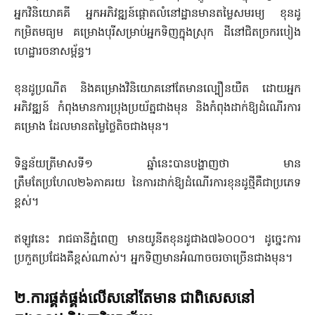
អ្នកវិនិយោគគី អ្នកអភិវឌ្ឍន៍ផ្តោតលំនៅដ្ឋានមានតម្លៃសមរម្យ ខុនដូ
កម្រិតមធ្យម គម្រោងបុរីសម្រាប់អ្នកទិញក្នុងស្រុក ដីនៅជិតច្រករបៀង
ហេដ្ឋារចនាសម្ព័ន្ធ។
ខុនដូប្រណីត និងគម្រោងវិនិយោគនៅតែមានល្បឿនយឺត ដោយអ្នក
អភិវឌ្ឍន៍ កំពុងមានការប្រុងប្រយ័ត្នជាងមុន និងកំពុងដាក់ឱ្យដំណើរការ
គម្រោង ដែលមានតម្លៃថ្លៃតិចជាងមុន។
ទិន្នន័យត្រីមាសទី១ ឆ្នាំនេះបានបង្ហាញថា មាន
ត្រឹមតែប្រហែល២៦ភាគរយ នៃការដាក់ឱ្យដំណើរការខុនដូថ្មីគឺជាប្រភេទ
ខ្ពស់។
ឥឡូវនេះ រាជធានីភ្នំពេញ មានយូនីតខុនដូជាង៧៦០០០។ ដូច្នេះការ
ប្រកួតប្រជែងគឺខ្ពស់ណាស់។ អ្នកទិញមានអំណាចចរចាច្រើនជាងមុន។
២.ការផ្គត់ផ្គង់លើសនៅតែមាន ជាពិសេសនៅ