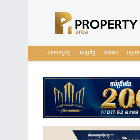
Leading
Real
Estate
News
in
Cambodia
អចលនទ្រព្យ
សេដ្ឋកិច្ច
ធនាគារ
អន្តរជា