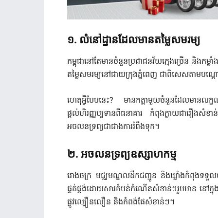
១. លំនៅដ្ឋានដែលមានតម្លៃសមរម្យ
កម្ពុជានៅតែមានចំនួនប្រជាជនវ័យក្មេងច្រើន និងកម្ល
តម្លៃសមរម្យនៅជាយក្រុងភ្នំពេញ ជាពិសេសតាមបណ្តោយ
ហេតុអ្វីបែបនេះ? មានកត្តាមួយចំនួនដែលមានលក្ខណៈ
ផ្តល់ហិរញ្ញប្បទានពីធនាគារ កំពុងក្លាយជារឿងសំខ
អចលនទ្រព្យជាជាងការរំពឹងទុក។
២. អចលនទ្រព្យឧស្សាហកម្ម
រោងចក្រ មជ្ឈមណ្ឌលដឹកជញ្ជូន និងឃ្លាំងកំពុងទទួលបា
ផ្គត់ផ្គង់ដោយសារតំបន់កំណើនសំខាន់ៗរួមមាន នៅក្នុងមូ
ផ្លូវល្បឿនលឿន និងកំពង់ផែសំខាន់ៗ។