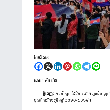
ចែករំលែក
ដោយៈ ស៊ីវ ម៉េង
ភ្នំពេញៈ
ការសិក្សា និងវិភាគដោយអ្នកជំនាញបា
ខុសពីការរីកចម្រើនឆ្នាំ២០១០-២០១៩។