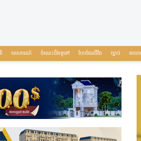
តិ
ទេសចរណ៍
ចំណេះដឹងទូទៅ
បែបផែនជីវិត
ច្បាប់
នយោ