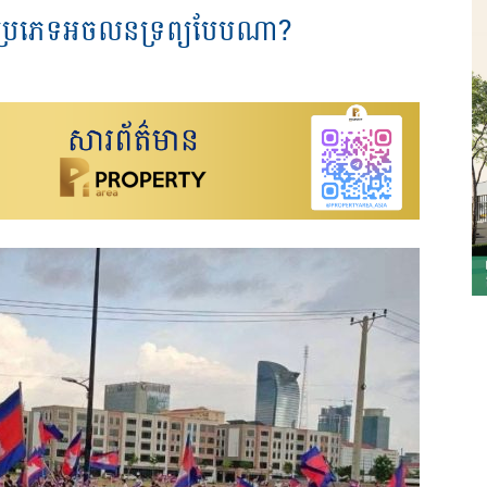
វការប្រភេទអចលនទ្រព្យបែបណា?