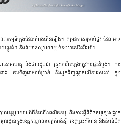
ាំងពលកម្មទីក្រុងដែលកំពុងកើនឡើង។ តម្រូវការសម្រាប់ផ្ទះ ដែលមាន
ផ្លូវធំៗ និងតំបន់ឧស្សាហកម្ម ទំនងជានៅតែរឹងមាំ។
សមហេតុ និងផលដូចជា គ្រួសារវ័យក្មេងត្រូវការផ្ទះដំបូង។ ការ
ាន់ជាង ការទិញជាសាច់ប្រាក់ និងអ្នកទិញផ្តោតលើការរស់នៅ ក្នុង
នអត្ថប្រយោជន៍ពីកំណើនផលិតកម្ម និងការធ្វើពិពិធកម្មខ្សែសង្វាក់
លដ្ឋានក្នុងខេត្តកណ្តាលខេត្តកំពង់ស្ពឺ ខេត្តព្រះសីហនុ និងតំបន់ជិត