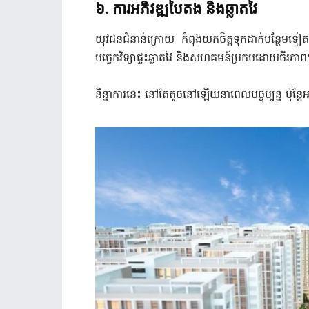
៦. ការអភិវឌ្ឍបៃតង និងឆ្លាតវៃ
យុវជនជំនាន់ក្រោយ កំពុងយកចិត្តទុកដាក់បន្ថែមទៀ
បច្ចេកវិទ្យាផ្ទះឆ្លាតវៃ និងសហគមន៍ប្រកបដោយចីរភា
និន្នាការនេះ នៅតែតូចនៅឡើយនាពេលបច្ចុប្បន្ន ប៉ុន