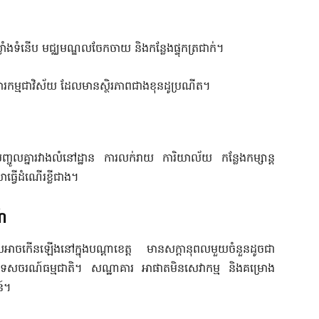
នឃ្លាំងទំនើប មជ្ឈមណ្ឌលចែកចាយ និងកន្លែងផ្ទុកត្រជាក់។
ភារកម្មជាវិស័យ ដែលមានស្ថិរភាពជាងខុនដូប្រណីត។
ចូលគ្នារវាងលំនៅដ្ឋាន ការលក់រាយ ការិយាល័យ កន្លែងកម្សាន្ត
្វើដំណើរខ្លីជាង។
៍
ើនឡើងនៅក្នុងបណ្តាខេត្ត មានសក្តានុពលមួយចំនួនដូចជា
ៅទេសចរណ៍ធម្មជាតិ។ សណ្ឋាគារ អាផាតមិនសេវាកម្ម និងគម្រោង
ន៍។