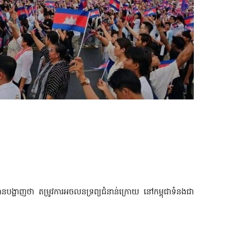
នបង្ហាញថា តម្រូវការអចលនទ្រព្យជំនាន់ក្រោយ នៅកម្ពុជាទំនងជា