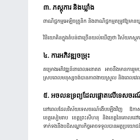
៣. ភស្តុភារ និងឃ្លាំង
ពាណិជ្ជកម្មអេឡិចត្រូនិក និងពាណិជ្ជកម្មតម្រូវឱ្យមា
វិនិយោគិនក្នុងតំបន់ជាច្រើនយល់ឃើញថា វិស័យភស្តុ
៤. ការអភិវឌ្ឍចម្រុះ
គម្រោងអភិវឌ្ឍន៍នាពេលអនាគត អាចនឹងមានការរួមបញ្
ស្របពេលមនុស្សចង់បានភាពងាយស្រួល និងពេលវេលាធ
៥. អចលនទ្រព្យដែលផ្តោតលើទេសចរណ
នៅពេលដែលវិស័យទេសចរណ៍ងើបឡើងវិញ ឱកាសអាចក
ខេត្តសៀ​មរាប ខេត្តព្រះសីហនុ និងខេត្តនៃគោលដ
ទាក់ទងនឹងបដិសណ្ឋារកិច្ចអាចទទួលបានអត្ថប្រយោជ