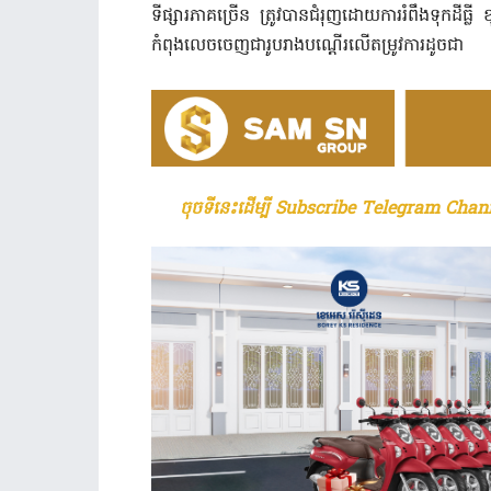
ទីផ្សារភាគច្រើន ត្រូវបានជំរុញដោយការរំពឹងទុកដីធ្លី
កំពុងលេចចេញជារូបរាងបណ្តើរលើតម្រូវការដូចជា
ចុចទីនេះដើម្បី Subscribe Telegram Chann