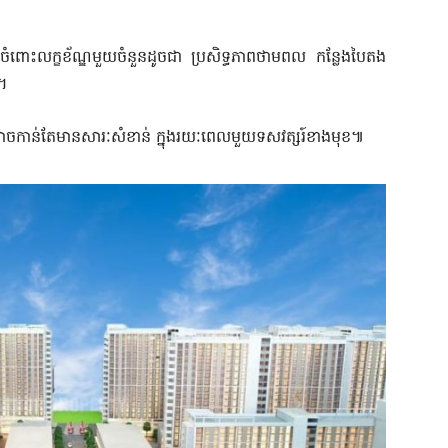
តចំពោះលក្ខខ័ណ្ឌមួយចំនួនដូចជា ប្រសិទ្ធភាពថាមពល កន្លែងបៃតង
ព។
្តែអាចកាន់តែមានសារៈសំខាន់ ក្នុងរយៈពេលមួយទសវត្សរ៍ខាងមុខ៕