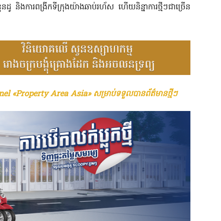
 ខុនដូ និងការពង្រីកទីក្រុងយ៉ាងឆាប់រហ័ស ហើយនិន្នាការថ្មីៗជាច្រើន
el «Property Area Asia» សម្រាប់ទទួលបានព័ត៌មានថ្មីៗ