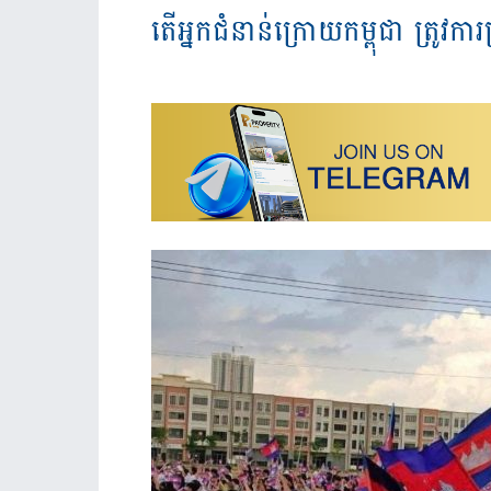
តើអ្នកជំនាន់ក្រោយកម្ពុជា ត្រូ