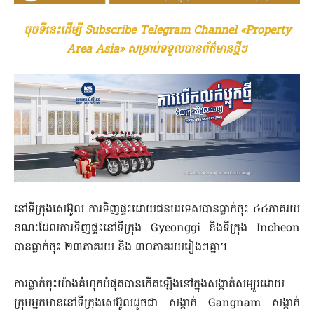
ចុចទីនេះដើម្បី Subscribe Telegram Channel «Property
Area Asia» សម្រាប់ទទួលបានព័ត៌មានថ្មីៗ
នៅទីក្រុងសេអ៊ូល ការទិញផ្ទះដោយជនបរទេសបានធ្លាក់ចុះ ៤៤ភាគរយ
ខណៈដែលការទិញផ្ទះនៅទីក្រុង Gyeonggi និងទីក្រុង Incheon
បានធ្លាក់ចុះ ២៣ភាគរយ និង ៣០ភាគរយរៀងៗគ្នា។
ការធ្លាក់ចុះយ៉ាងគំហុកបំផុតបានកើតឡើងនៅក្នុងសង្កាត់សម្បូរដោយ
ក្រុមអ្នកមាននៅទីក្រុងសេអ៊ូលដូចជា សង្កាត់ Gangnam សង្កាត់