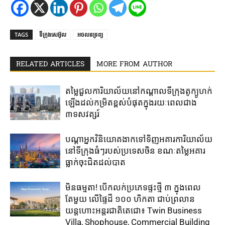
TAGS
ទីក្រុងសេអ៊ូល
អចលនទ្រព្យ
RELATED ARTICLES
MORE FROM AUTHOR
តម្លៃជួល​ការិយាល័យ​នៅ​កណ្តាល​ទីក្រុងតូក្យូ​ហក់​
ឡើង​ដល់​កម្រិត​ខ្ពស់​បំផុត​ក្នុង​រយៈ​ពេល​ជាង​
៣ទសវត្សរ៍​
បណ្តាអ្នកវិនិយោគ​ងាក​ទៅ​ទិញ​អគារការិយាល័យ​
នៅ​ទីក្រុង​ធំៗ​របស់​ប្រទេសចិន ​ខណៈតម្លៃអគារ
ធ្លាក់​ចុះ​ជិត​ដល់​បាត
មិនធម្មតា! បើកលក់ប្រភេទផ្ទះថ្មី ៣ ក្នុងពេល
តែមួយ លើផ្ទៃដី ១០០ ហិកតា ​ជាប់​ព្រលាន
យន្តហោះ​អន្តរជាតិតេជោ៖ ​Twin Business
Villa, Shophouse, Commercial Building