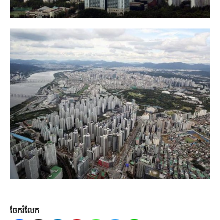
ចែករំលែក