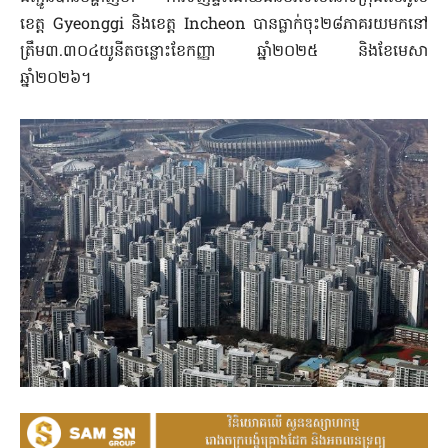
ខេត្ត Gyeonggi និងខេត្ត Incheon បានធ្លាក់ចុះ២៨ភាគរយមកនៅ
ត្រឹម៣.៣០៤យូនីតចន្លោះខែកញ្ញា ឆ្នាំ២០២៥ និងខែមេសា
ឆ្នាំ២០២៦។