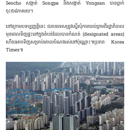
Seocho សង្កាត់ Songpa និងសង្កាត់ Yongsan បានធ្លាក់
ចុះ៥៨ភាគរយ។
នៅក្រោមបទប្បញ្ញត្តិនេះ ជនបរទេសត្រូវស្នើសុំការយល់ព្រមពីរដ្ឋាភិបាល
មុនពេលទិញផ្ទះនៅក្នុងតំបន់ដែលបានកំណត់ (designated areas)
ហើយអាចទិញសម្រាប់គោលបំណងរស់នៅប៉ុណ្ណោះ៕ប្រភព: Korea
Times៕