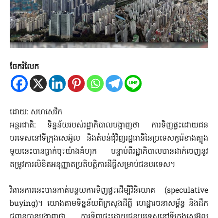
ចែករំលែក
ដោយ: សហសេវិក
អន្តរជាតិ: ទិន្នន័យរបស់រដ្ឋាភិបាលបង្ហាញថា ការទិញផ្ទះដោយជន
បរទេសនៅទីក្រុងសេអ៊ូល និងតំបន់ជុំវិញរដ្ឋធានីនៃប្រទេសកូរ៉េខាងត្បូង
មួយនេះបានធ្លាក់ចុះយ៉ាងគំហុក បន្ទាប់ពីរដ្ឋាភិបាលបានដាក់ចេញនូវ
តម្រូវការលិខិតអនុញ្ញាតប្រតិបត្តិការដីធ្លីសម្រាប់ជនបរទេស។
វិធានការ​នេះ​បាន​កាត់បន្ថយ​ការទិញ​ផ្ទះដើម្បីវិនិយោគ (speculative
buying)។ យោងតាមទិន្នន័យពីក្រសួងដីធ្លី ហេដ្ឋារចនាសម្ព័ន្ធ និងដឹក
ជញ្ជូនបានបង្ហាញថា ការទិញផ្ទះដោយជនបរទេសនៅទីក្រុងសេអ៊ូល