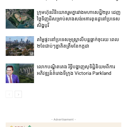
ក្រុមហ៊ុន​វិនិយោគ​រួម​គ្នា​រវាង​មហាសេដ្ឋី២រូប ​ដេញ​
ថ្លៃ​ទិញ​ដី​សម្រាប់​សាងសង់​អគារខុនដូ​នៅ​ប្រទេស​
សិង្ហបុរី​
តម្លៃ​ផ្ទះ​នៅ​ប្រទេស​អូស្ត្រាលី​បន្ត​ធ្លាក់​ចុះ​រយៈ​ពេល​
២​ខែ​ជាប់ៗ​គ្នា​គិត​ត្រឹម​ខែ​កក្កដា​
លោកបណ្ឌិតតេង រិទ្ធីបង្ហាញសុទិដ្ឋិនិយមពីការ
អភិវឌ្ឍន៍គំរោងទីក្រុង Victoria Parkland
- Advertisement -