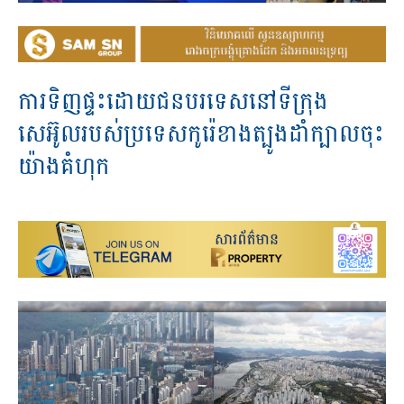
ការ​ទិញ​ផ្ទះ​ដោយ​ជន​បរទេស​នៅ​ទីក្រុង​
សេអ៊ូល​របស់​ប្រទេស​កូរ៉េ​ខាង​ត្បូង​ដាំ​ក្បាល​ចុះ​
យ៉ាង​គំហុក​