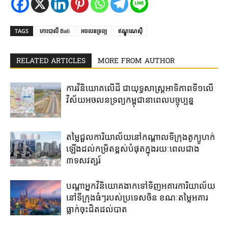
TAGS
កោះ​បាលី​ Bali
អចលនទ្រព្យ
​ឥណ្ឌូណេសុី​
RELATED ARTICLES
MORE FROM AUTHOR
ការវិនិយោគ​លើដី​ ជា​យុទ្ធសាស្រ្ត​អាទិភាព​ទី១​លើ​
វិស័យ​អចលនទ្រព្យ​កម្ពុជា​នា​ពេល​បច្ចុប្បន្ន​
តម្លៃជួល​ការិយាល័យ​នៅ​កណ្តាល​ទីក្រុងតូក្យូ​ហក់​
ឡើង​ដល់​កម្រិត​ខ្ពស់​បំផុត​ក្នុង​រយៈ​ពេល​ជាង​
៣ទសវត្សរ៍​
បណ្តាអ្នកវិនិយោគ​ងាក​ទៅ​ទិញ​អគារការិយាល័យ​
នៅ​ទីក្រុង​ធំៗ​របស់​ប្រទេសចិន ​ខណៈតម្លៃអគារ
ធ្លាក់​ចុះ​ជិត​ដល់​បាត