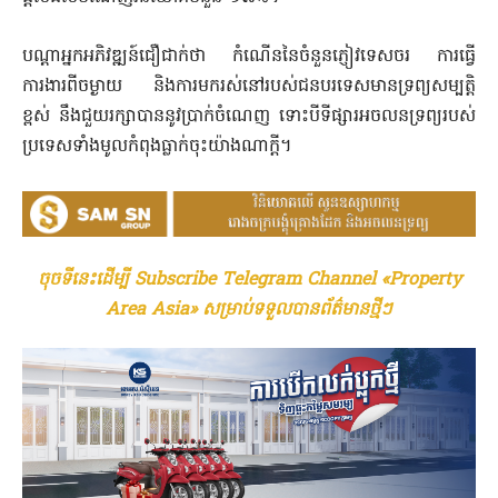
បណ្តាអ្នកអភិវឌ្ឍន៍ជឿជាក់ថា កំណើននៃចំនួនភ្ញៀវទេសចរ ការធ្វើ
ការងារពីចម្ងាយ និងការមករស់នៅរបស់ជនបរទេសមានទ្រព្យសម្បត្តិ
ខ្ពស់ នឹងជួយរក្សាបាននូវប្រាក់ចំណេញ ទោះបីទីផ្សារអចលនទ្រព្យរបស់
ប្រទេសទាំងមូលកំពុងធ្លាក់ចុះយ៉ាងណាក្តី។
ចុចទីនេះដើម្បី Subscribe Telegram Channel «Property
Area Asia» សម្រាប់ទទួលបានព័ត៌មានថ្មីៗ