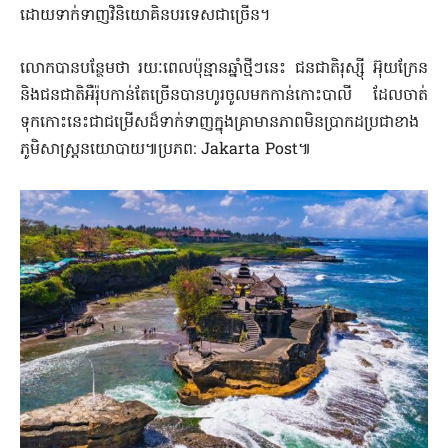
ដោយទាក់ទាញវិនិយោគិនបរទេសជាច្រើន។
លោក​បាន​បន្ថែម​ថា រយៈពេលប៉ុន្មាន​ឆ្នាំ​ថ្មីៗ​នេះ ​ជនជាតិ​រុស្ស៊ី អ៊ុយក្រែន
និង​ជនជាតិ​អឺរ៉ុប​កាន់​តែ​ច្រើនបានហូរចូលមកកាន់កោះបាលី ដែល​ចាត់
ទុក​កោះ​នេះ​ជា​ជម្រើស​ដ៏​ទាក់ទាញ​ក្នុង​គ្រា​មាន​ភាព​មិន​ប្រាកដប្រជា​ខាង​
ភូមិសាស្ត្រ​នយោបាយ៕ប្រភព: Jakarta Post៕