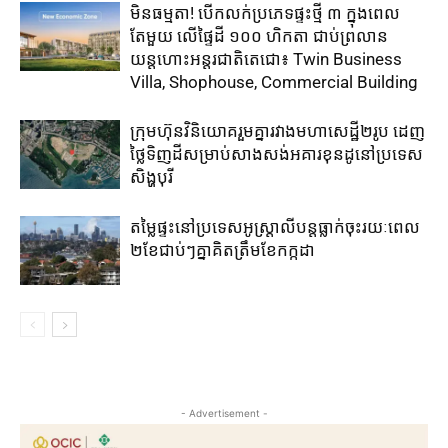
មិនធម្មតា! បើកលក់ប្រភេទផ្ទះថ្មី ៣ ក្នុងពេល
តែមួយ លើផ្ទៃដី ១០០ ហិកតា ​ជាប់​ព្រលាន
យន្តហោះ​អន្តរជាតិតេជោ៖ ​Twin Business
Villa, Shophouse, Commercial Building
ក្រុមហ៊ុន​វិនិយោគ​រួម​គ្នា​រវាង​មហាសេដ្ឋី២រូប ​ដេញ​
ថ្លៃ​ទិញ​ដី​សម្រាប់​សាងសង់​អគារខុនដូ​នៅ​ប្រទេស​
សិង្ហបុរី​
តម្លៃ​ផ្ទះ​នៅ​ប្រទេស​អូស្ត្រាលី​បន្ត​ធ្លាក់​ចុះ​រយៈ​ពេល​
២​ខែ​ជាប់ៗ​គ្នា​គិត​ត្រឹម​ខែ​កក្កដា​
- Advertisement -