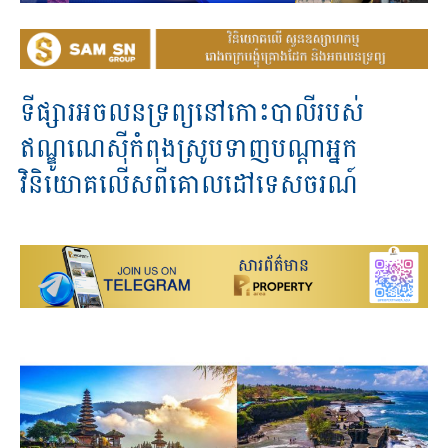
ទីផ្សារ​អចលនទ្រព្យ​នៅ​កោះ​បាលី​របស់​
ឥណ្ឌូណេសុី​កំពុង​ស្រូប​ទាញ​បណ្តា​អ្នក​
វិនិយោគ​លើស​ពី​គោលដៅ​ទេសចរណ៍