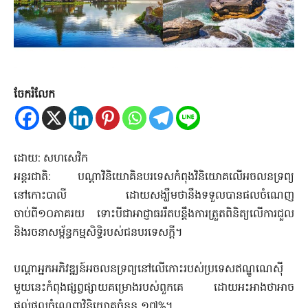
ចែករំលែក
ដោយ: សហសេវិក
អន្តរជាតិ: បណ្តាវិនិយោគិនបរទេសកំពុងវិនិយោគលើអចលនទ្រព្យ
នៅកោះបាលី ដោយសង្ឃឹមថានឹងទទួលបានផលចំណេញ
ចាប់ពី១០ភាគរយ ទោះបីជាអាជ្ញាធររឹតបន្តឹងការត្រួតពិនិត្យលើការជួល
និងរចនាសម្ព័ន្ធកម្មសិទ្ធិរបស់ជនបរទេសក្តី។
បណ្តាអ្នកអភិវឌ្ឍន៍អចលនទ្រព្យនៅលើកោះរបស់ប្រទេសឥណ្ឌូណេសុី
មួយនេះកំពុងផ្សព្វផ្សាយគម្រោងរបស់ពួកគេ ដោយអះអាងថាអាច
ផ្តល់ផលចំណេញវិនិយោគចំនួន ១៧%។