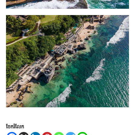
ចែករំលែក