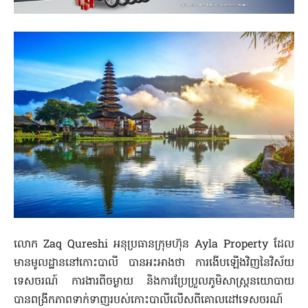
លោក Zaq Qureshi អនុប្រធានក្រុមហ៊ុន Ayla Property ដែល
មានមូលដ្ឋាននៅកោះបាលី បានអះអាងថា ការងើបឡើងវិញនៃវិស័យ
ទេសចរណ៍ ការងារពីចម្ងាយ និងការប្រែប្រួលភូមិសាស្ត្រនយោបាយ
បានពង្រីកភាពទាក់ទាញរបស់កោះបាលីលើសពីគោលដៅទេសចរណ៍