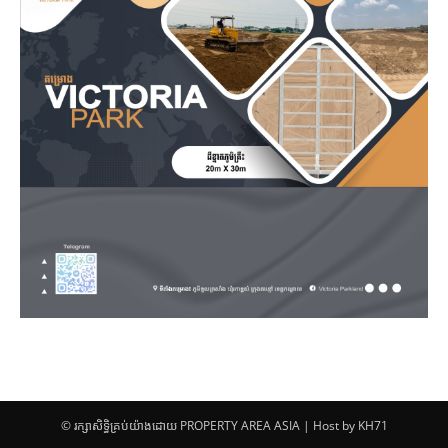
© រក្សាសិទ្ធិគ្រប់យ៉ាងដោយ PROPERTY AREA ASIA | Host by KH71