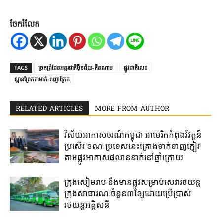
ចែករំលែក
TAGS
​ច្រក​ព្រំដែន​អន្ដរជាតិ​ម៉ឺន​ជ័យ-តឹនណាម
ផ្លូវជាតិ​លេ​៨​
ស្ពានព្រែកតាមាក់-ពញាក្រែក
RELATED ARTICLES
MORE FROM AUTHOR
វិស័យអាកាសចរណ៍​កម្ពុជា​ អាមេរិក​កំពុង​វិវត្តន៍​
ប្រសើរ ​ខណៈ​ប្រទេស​នេះ​គ្រោង​ទាក់​ទាញ​ភ្ញៀវ​
តាម​ផ្លូវ​អាកាស​៨លាន​នាក់​នៅ​ឆ្នាំ​ក្រោយ
ក្រុងសៀមរាប​ នឹង​មាន​ផ្លូវ​សម្រាប់​សេវារថយន្ត​
ក្រុងសាធារណៈ​ចំនួន​៣​ខ្សែ​ដោយ​ប្រើប្រាស់​
រថយន្ត​អគ្គិសនី​