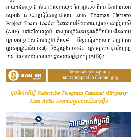
នាយករងគម្រោង តំណាងលោកឈួន វិន រដ្ឋលេខាធិការ និងជានាយក
គម្រោង បានជួបប្រជុំពិភាក្សាជាមួយ លោក Thomas Herrero
Project Team Leader នៃធនាគារវិនិយោគហេដ្ឋារចនាសម្ព័ន្ធអាស៊ី
(AIIB) ទៅលើការតភ្ជាប់ រវាងច្រកព្រំដែនអន្ដរជាតិម៉ឺនជ័យ-តឹនណាម
ក្រោមគម្រោងសាងសង់ផ្លូវជាតិលេ៨ ពីស្ពានព្រែកតាមាក់-ពញាក្រែក
(ប្រសព្វផ្លូវជាតិលេខ៧) និងផ្លូវខ្នែងលេខ៨៨ ក្រោមក្របខ័ណ្ឌហិរញ្ញប្ប
ទាន ពីធនាគារវិនិយោគហេដ្ឋារចនាសម្ព័ន្ធអាស៊ី (AIIB)។
ចុចទីនេះដើម្បី Subscribe Telegram Channel «Property
Area Asia» សម្រាប់ទទួលបានព័ត៌មានថ្មីៗ