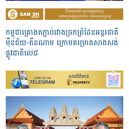
កម្ពុជា​គ្រោង​តភ្ជាប់​រវាង​ច្រក​ព្រំដែន​អន្ដរជាតិ​
ម៉ឺន​ជ័យ-តឹនណាម​ ក្រោម​គម្រោង​សាង​សង់​
ផ្លូវជាតិ​លេ​៨​