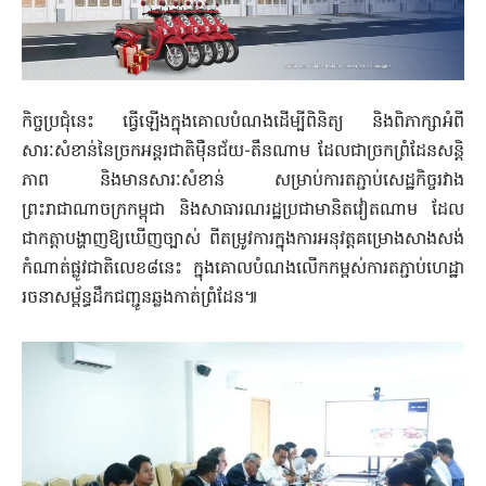
កិច្ចប្រជុំនេះ ធ្វើឡើងក្នុងគោលបំណងដើម្បីពិនិត្យ និងពិភាក្សាអំពី
សារៈសំខាន់នៃច្រកអន្ដរជាតិម៉ឺនជ័យ-តឹនណាម ដែលជាច្រកព្រំដែនសន្ដិ
ភាព និងមានសារៈសំខាន់ សម្រាប់ការតភ្ជាប់សេដ្ឋកិច្ចរវាង
ព្រះរាជាណាចក្រកម្ពុជា និងសាធារណរដ្ឋប្រជាមានិតវៀតណាម ដែល
ជាកត្ដាបង្ហាញឱ្យឃើញច្បាស់ ពីតម្រូវការក្នុងការអនុវត្តគម្រោងសាងសង់
កំណាត់ផ្លូវជាតិលេខ៨នេះ ក្នុងគោលបំណងលើកកម្ពស់ការតភ្ជាប់ហេដ្ឋា
រចនាសម្ព័ន្ធដឹកជញ្ជូនឆ្លងកាត់ព្រំដែន៕