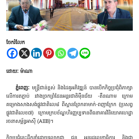
ចែករំលែក
ដោយៈ ម៉ាណា
ភ្នំពេញៈ
មន្រ្តីជាន់ខ្ពស់ និងដៃគូអភិវឌ្ឍន៍ បានបើកកិច្ចប្រជុំពិភាក្សា
លើការតភ្ជាប់ រវាងច្រកព្រំដែនអន្ដរជាតិម៉ឺនជ័យ -តឹនណាម ក្រោម
គម្រោងសាងសង់ផ្លូវជាតិលេ៨ ពីស្ពានព្រែកតាមាក់-ពញាក្រែក (ប្រសព្វ
ផ្លូវជាតិលេខ៧) ក្រោមក្របខ័ណ្ឌហិរញ្ញប្បទានពីធនាគារវិនិយោគហេដ្ឋា
រចនាសម្ព័ន្ធអាស៊ី (AIIB)។
កិច្ចប្រជុំនេះដឹកនាំដោយលោកជា ជុន អនុរដ្ឋលេខាធិការ និងជា