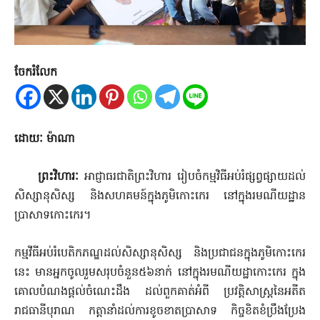
ចែករំលែក
ដោយៈ ម៉ាណា
ព្រះវិហារៈ
អាជ្ញាធរជាតិព្រះវិហារ រៀបចំកម្មវិធីអប់រំផ្សព្វផ្សាយដល់
សិស្សានុសិស្ស និងសហគមន៍ក្នុងភូមិកោះកេរ នៅក្នុងរមណីយដ្ឋាន
ប្រាសាទកោះកេរ។
កម្មវីធីអប់រំបេតិកភណ្ឌដល់សិស្សានុសិស្ស និងប្រជាជនក្នុងភូមិកោះកេរ
នេះ មានអ្នកចូលរួមសរុបចំនួន៥៦នាក់ នៅក្នុងរមណីយដ្ឋាកោះកេរ ក្នុង
គោលបំណងផ្តល់ចំណេះដឹង ដល់ពួកគាត់អំពី ប្រវត្តិសាស្ត្រនៃអតីត
រាជធានីបុរាណ កត្តានាំដល់ការខូចខាតប្រាសាទ កិច្ចខិតខំប្រឹងប្រែង