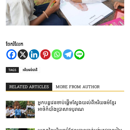
ចែករំលែក
TAGS
អរិយធម៌​​ជាតិ​
RELATED ARTICLES
MORE FROM AUTHOR
អ្នកបន្តវេន​ចាប់​ផ្តើម​ស្វែង​យល់​ពី​អរិយធម៌ខ្មែរ​
អាថ៌កំបាំងប្រាសាទបុរាណ