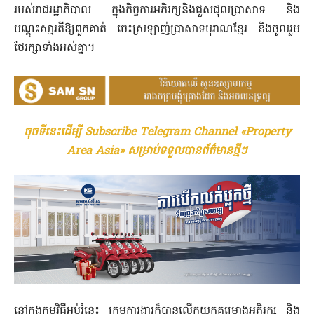
របស់រាជរដ្ឋាភិបាល ក្នុងកិច្ចការអភិរក្សនិងជួសជុលប្រាសាទ និង
បណ្តុះសា្មរតីឱ្យពួកគាត់ ចេះស្រឡាញ់ប្រាសាទបុរាណខ្មែរ និងចូលរួម
ថែរក្សាទាំងអស់គ្នា។
ចុចទីនេះដើម្បី Subscribe Telegram Channel «Property
Area Asia» សម្រាប់ទទួលបានព័ត៌មានថ្មីៗ
នៅក្នុងកម្មវិធីអប់រំនេះ ក្រុមការងារក៏បានលើកយកគម្រោងអភិរក្ស និង