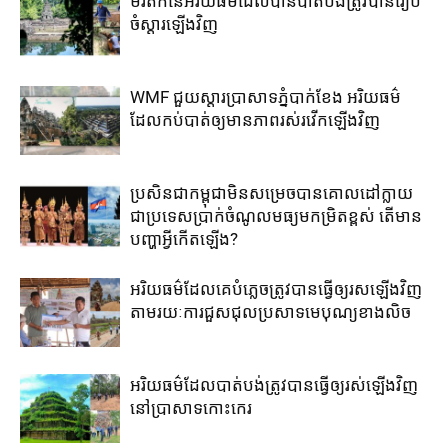
មរតក​នៃ​អរិយធម៌​ដែល​បាន​បាត់បង់​ត្រូវ​បាន​រៀប​
ចំស្តារ​ឡើង​វិញ​
WMF ជួយ​ស្តារ​ប្រាសាទ​ភ្នំ​បាក់​ខែង​ អរិយធម៌​​
ដែល​កប់​បាត់​ឲ្យ​មាន​ភាព​រស់​រវើក​ឡើង​វិញ
ប្រសិន​ជា​កម្ពុជា​មិន​សម្រេច​បាន​គោល​ដៅ​ក្លាយ​
ជា​ប្រទេស​ប្រាក់​ចំណូល​មធ្យម​កម្រិត​ខ្ពស់​ តើ​មាន​
បញ្ហា​អ្វី​កើត​ឡើង​?
អរិយធម៌​ដែល​គេ​បំភ្លេច​ត្រូវ​បាន​ធ្វើ​ឲ្យ​រសឡើង​វិញ​
តាម​រយៈ​ការ​ជួស​ជុល​ប្រសាទ​មេ​បុណ្យ​ខាង​លិច​
អរិយធម៌​ដែល​បាត់​បង់​ត្រូវ​បាន​ធ្វើ​ឲ្យ​រស់​ឡើង​វិញ​
នៅ​ប្រាសាទ​កោះ​កេរ​