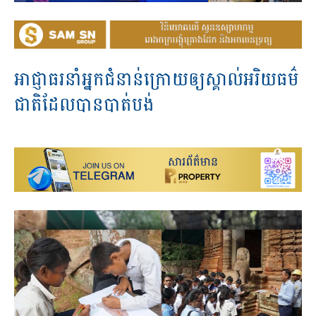
អាជ្ញាធរ​នាំ​អ្នក​ជំនាន់​ក្រោយ​ឲ្យ​ស្គាល់​អរិយធម៌​​
ជាតិ​ដែល​បាន​បាត់​បង់​