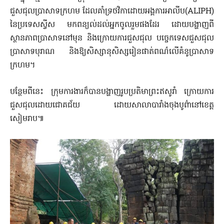
ជួសជុលប្រាសាទក្រហម ដែលគាំទ្រថវិកាដោយអង្គការអាលីប(ALIPH)
នៃប្រទេសស្វីស មកពន្យល់ដល់អ្នកចូលរួមផងដែរ ដោ​យបង្ហាញពី
ស្ថានភាពប្រាសាទនៅមុន និងក្រោយការជួសជុល បច្ចេក​ទេសជួសជុល
ប្រាសាទបុរាណ និងឱ្យសិស្សានុសិស្សរៀនផាត់ពណ៌លើគំនូប្រាសាទ
ក្រហម។
បន្ថែមពីនេះ ក្រុមការងារក៏បានបង្ហាញរូបប្រតិមាព្រះឥសូរាំ ក្រោ​យការ
ជួសជុលដោយជោគជ័យ ដោយសាលាបារាំងចុងបូព៌ានៅខេត្ត
សៀមរាប៕