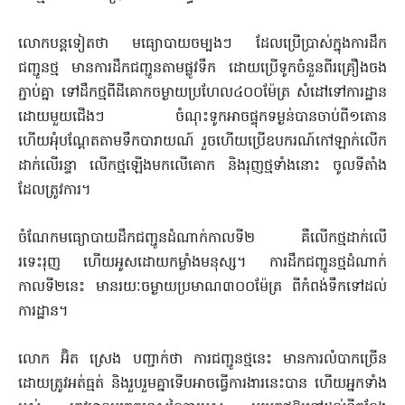
លោកបន្តទៀតថា មធ្យោបាយចម្បងៗ ដែលប្រើប្រាស់ក្នុងការដឹក
ជញ្ជូនថ្ម មានការដឹកជញ្ជូនតាមផ្លូវទឹក ដោយប្រើទូកចំនួនពីរគ្រឿងចង
ភ្ជាប់គ្នា ទៅដឹកថ្មពីដីគោកចម្ងាយប្រហែល៤០០ម៉ែត្រ សំដៅទៅការដ្ឋាន
ដោយមួយជើងៗ ចំណុះទូកអាចផ្ទុកទម្ងន់បានចាប់ពី១តោន
ហើយអុំបណ្តែតតាមទឹកបារាយណ៍ រួចហើយប្រើឧបករណ៍កៅឡាក់លើក
ដាក់លើរន្ទា លើកថ្មឡើងមកលើគោក និងរុញថ្មទាំងនោះ ចូលទីតាំង
ដែលត្រូវការ។
ចំណែកមធ្យោបាយដឹកជញ្ជូនដំណាក់កាលទី២ គឺលើកថ្មដាក់លើ
រទេះរុញ ហើយអូសដោយកម្លាំងមនុស្ស។ ការដឹកជញ្ជូនថ្មដំណាក់
កាលទី២នេះ មានរយៈចម្ងាយប្រមាណ៣០០ម៉ែត្រ ពីកំពង់ទឹកទៅដល់
ការដ្ឋាន។
លោក អ៊ិត ស្រេង បញ្ជាក់ថា ការជញ្ជូនថ្មនេះ មានការលំបាកច្រើន
ដោយត្រូវអត់ធ្មត់ និងរួបរួមគ្នាទើបអាចធ្វើការងារនេះបាន ហើយអ្នកទាំង