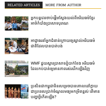
RELATED ARTICLES
MORE FROM AUTHOR
អ្នកបន្តវេន​ចាប់​ផ្តើម​ស្វែង​យល់​ពី​អរិយធម៌ខ្មែរ​
អាថ៌កំបាំងប្រាសាទបុរាណ
អាជ្ញាធរ​នាំ​អ្នក​ជំនាន់​ក្រោយ​ឲ្យ​ស្គាល់​អរិយធម៌​​
ជាតិ​ដែល​បាន​បាត់​បង់​
WMF ជួយ​ស្តារ​ប្រាសាទ​ភ្នំ​បាក់​ខែង​ អរិយធម៌​​
ដែល​កប់​បាត់​ឲ្យ​មាន​ភាព​រស់​រវើក​ឡើង​វិញ
ប្រសិន​ជា​កម្ពុជា​មិន​សម្រេច​បាន​គោល​ដៅ​ក្លាយ​
ជា​ប្រទេស​ប្រាក់​ចំណូល​មធ្យម​កម្រិត​ខ្ពស់​ តើ​មាន​
បញ្ហា​អ្វី​កើត​ឡើង​?