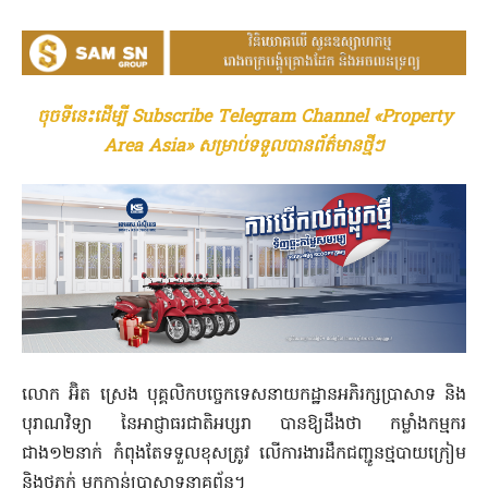
ចុចទីនេះដើម្បី Subscribe Telegram Channel «Property
Area Asia» សម្រាប់ទទួលបានព័ត៌មានថ្មីៗ
លោក អ៊ិត ស្រេង បុគ្គលិកបច្ចេកទេសនាយកដ្ឋានអភិរក្សប្រា​សាទ និង
បុរាណវិទ្យា នៃអាជ្ញាធរជាតិអប្សរា បានឱ្យដឹងថា កម្លាំងកម្មករ
ជាង១២នាក់ កំពុងតែទទួលខុសត្រូវ លើការងារដឹកជញ្ជូនថ្មបា​យ​ក្រៀម
និងថ្មភក់ មកកាន់ប្រាសាទនាគព័ន្ធ។