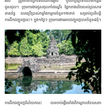
អស់ ត្រូវមានបច្ចេកទេសនៃការអូស ឬយកថ្មឱ្យទៅដល់ទីកន្លែង
ជួសជុល។ ក្រុមការងារជួសជុលកាំជណ្តើរ ផ្នែកខាងលិចរបស់ប្រាសាទ
នាគព័ន្ធ បានប្រើប្រាស់កម្លាំងកម្មករចំនួន១២នាក់ សម្រាប់ប្រតិបត្តិ
ការដឹកជញ្ជូនថ្មនេះ។ ក្នុង១ថ្ងៃៗ ក្រុមការងារអាចជញ្ជូនថ្មបានចំនួន៨ដុំ។
ការដឹកជញ្ជូនថ្មដ៏លំបាកនេះ បានចាប់ផ្ដើមតាំងពីកណ្ដាលខែឧសភា