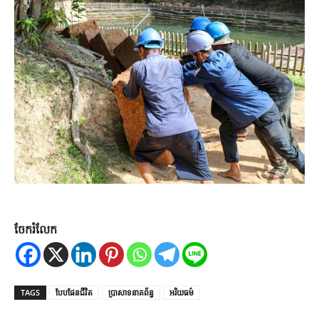
ចែករំលែក
TAGS
បែបផែនជីវិត
ប្រាសាទនាគព័ន្ធ
អរិយធម៌