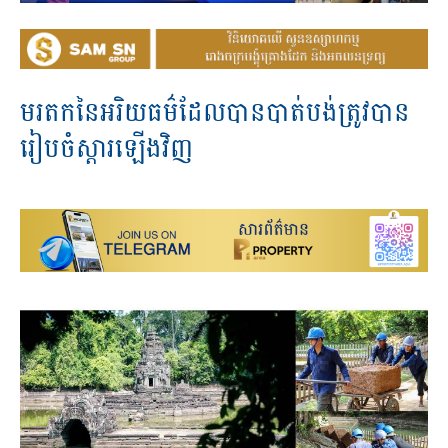
មរតក​នៃ​អរិយធម៌​ដែល​បាន​បាត់បង់​ត្រូវ​បាន​
រៀប​ចំស្តារ​ឡើង​វិញ​