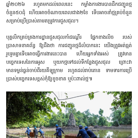
ឆ្នាំ២០២៦ រហូតមកដល់ពេលនេះ កម្លាំងការងារបានដឹកជញ្ជូនថ្ម
ចំនួន៥០ដុំ ហើយអាចចំណាយពេលជាង២ខែ ទើបអាចនាំថ្មគ្រប់ចំនួន
សម្រាប់ប្រើប្រាស់តាមតម្រូវការជួសជុល។
បុគ្គលិកគ្រប់គ្រងការដ្ឋានជួសជុលកាំជណ្តើរ ផ្នែកខាងលិច របស់
ប្រាសាទនាគព័ន្ធ ឱ្យដឹងថា ការជញ្ជូនថ្មដ៏លំបាកនេះ យើងត្រូវអត់ធ្មត់
រួបរួមគ្នាទើបអាចធ្វើការងារនេះបាន ហើយអ្នកទាំងអស់ ត្រូវមាន
បច្ចេកទេសនៃការអូស ឬយកថ្មទៅដល់ទីកន្លែងជួសជុល ព្រោះវា
មានទម្ងន់ធ្ងន់ចាប់ពីរយគីឡូក្រាម រហូតដល់រាប់តោន ទាមទារការប្រើ
ប្រាស់បច្ចេកទេសខ្ពស់កុំឱ្យខូចខាត ឬប៉ះពាល់ថ្ម៕