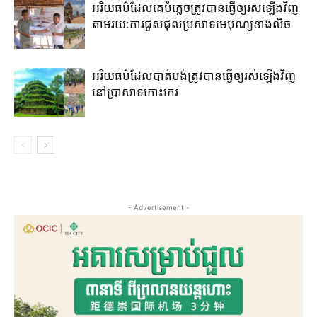
អរិយធម៌​ដែល​គេ​បំភ្លេច​ត្រូវ​បាន​ធ្វើ​ឲ្យ​រសឡើង​វិញ​
តាម​រយៈ​ការ​ជួស​ជុល​ប្រសាទ​មេ​បុណ្យ​ខាង​លិច​
អរិយធម៌​ដែល​បាត់​បង់​ត្រូវ​បាន​ធ្វើ​ឲ្យ​រស់​ឡើង​វិញ​
នៅ​ប្រាសាទ​កោះ​កេរ​
- Advertisement -