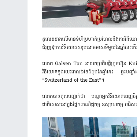
តួលេខខាងលើមានទំហំប្រហាក់ប្រហែលនឹងការវិនិយោគ
ជំរុញឱ្យការវិនិយោគសរុបនៅឆមាសទីមួយនៃឆ្នាំនេះកើ
លោក Galven Tan នាយកប្រតិបត្តិក្រុមហ៊ុន 
វិនិយោគក្នុងរយៈពេល៦ខែដំបូងនៃឆ្នាំនេះ ឆ្លុះបញ្ចា
“Switzerland of the East”។
លោកបានគូសបញ្ជាក់ថា បណ្តាអ្នកវិនិយោគពេញចិត្ត
ជាពិសេសនៅក្នុងផ្នែកពាណិជ្ជកម្ម ឧស្សាហកម្ម បដិ