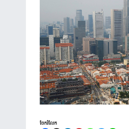
ចែករំលែក