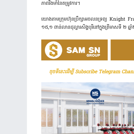
ភាពរឹងមាំនៃតម្រូវការ​។
យោងតាមក្រុមហ៊ុនប្រឹក្សាអចលនទ្រព្យ ​​Knigh
១៥,១ ពាន់លានដុល្លារសិង្ហបុរីនៅក្នុងត្រីមាសទី ២ ឆ
ចុចទីនេះដើម្បី Subscribe Telegram Chann