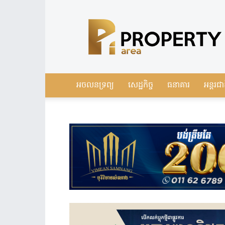
Leading
Real
Estate
News
in
Cambodia
អចលនទ្រព្យ
សេដ្ឋកិច្ច
ធនាគារ
អន្តរជា