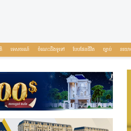
តិ
ទេសចរណ៍
ចំណេះដឹងទូទៅ
បែបផែនជីវិត
ច្បាប់
នយោ