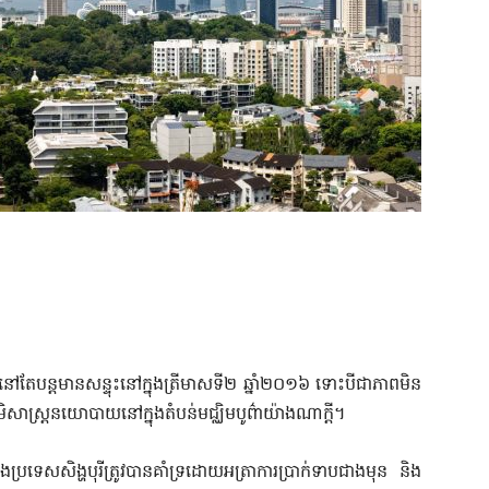
ីនៅតែបន្តមានសន្ទុះនៅក្នុងត្រីមាសទី២ ឆ្នាំ២០១៦ ទោះបីជាភាពមិន
ស្ត្រនយោបាយនៅក្នុងតំបន់មជ្ឈិមបូព៌ាយ៉ាងណាក្តី។
េសសិង្ហបុរី​ត្រូវបាន​គាំទ្រ​ដោយ​អត្រា​ការប្រាក់​ទាប​ជាង​មុន និង​