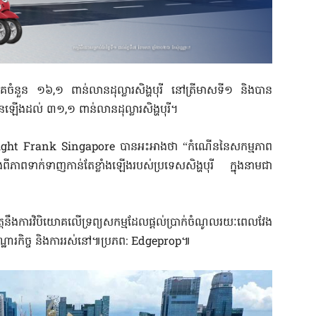
ចំនួន ១៦,១ ពាន់លានដុល្លារសិង្ហបុរី នៅត្រីមាសទី១ និងបាន
នឡើងដល់ ៣១,១ ពាន់លានដុល្លារសិង្ហបុរី។
Knight Frank Singapore បានអះអាងថា “កំណើននៃសកម្មភាព
ំងពីភាពទាក់ទាញកាន់តែខ្លាំងឡើងរបស់ប្រទេសសិង្ហបុរី ក្នុងនាមជា
នឹងការវិបិយោគលើទ្រព្យសកម្មដែលផ្តល់ប្រាក់ចំណូលរយៈពេលវែង
សណ្ឋារកិច្ច និងការរស់នៅ៕ប្រភព: Edgeprop៕