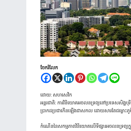
ចែករំលែក
ដោយ: សហសេវិក
អន្តរជាតិ: ការវិនិយោគអចលនទ្រព្យនៅប្រទេសសិង្ហបុរ
ប្រាកដប្រជាកើនឡើងជាសកល ដោយសារតែជម្លោះភូមិសា
កំណើននៃសកម្មភាព​វិនិយោគលើទីផ្សារអចលនទ្រព្យក្នុងប្រទ