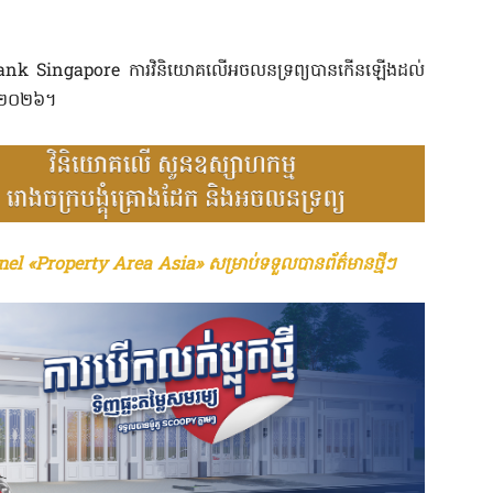
t Frank Singapore ការវិនិយោគលើអចលនទ្រព្យបានកើនឡើងដល់
្នាំ២០២៦។
el «Property Area Asia» សម្រាប់ទទួលបានព័ត៌មានថ្មីៗ