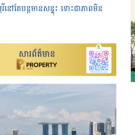
ុរីនៅតែបន្តមានសន្ទុះ ទោះជាភាពមិន