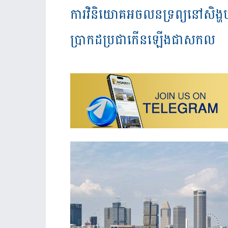
ការវិនិយោគអចលនទ្រព្យនៅសិង្ហប
ប្រាកដប្រជាកើនឡើងជាសកល