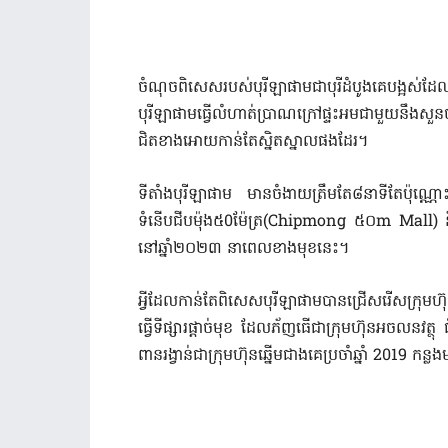
ចំណុចពិសេសរបស់បុរីឡាផាមជាបុរីដំបូងគេបង្អស់ដែលផ
បុរីឡាផាមធ្វើលំហាត់ប្រាណក្រៅផ្ទះអមជាមួយនឹងសួនច្ប
ជិតខាងអោយកាន់តែស្និតស្នាលផងដែរ។
ទីតាំងបុរីឡាផាម មានចំងាយត្រឹមតែ៨នាទីតែប៉ុណ្ណ
ទំនើបជីបម៉ុង៥
0
ម៉ែត្រ
(Chipmong
៥០
m Mall)
ន
នៅឆ្នាំ២០២៣ នាពេលខាងមុខនេះ។
អ្វីដែលកាន់តែពិសេសបុរីឡាផាមបានជ្រើសរើសក្រុមហ៊
ធ្វើទីផ្សារផ្តាច់មុខ ដែលភ័ញធើជាក្រុមហ៊ុនអចលនវត្ថ
ពានរង្វាន់ជាក្រុមហ៊ុនឆ្នើមជាងគេប្រចាំឆ្នាំ
2019
កន្ល