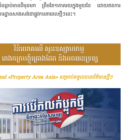
ែលមិនធ្លាប់មានពីមុនមក ត្រឹមតែ១ភាគរយក្នុងមួយខែ ដោយឥតការ
ារដ្ឋានសាងសង់ជាផ្លូវការនាពេលថ្មីៗនេះ។
el «Property Area Asia» សម្រាប់ទទួលបានព័ត៌មានថ្មីៗ