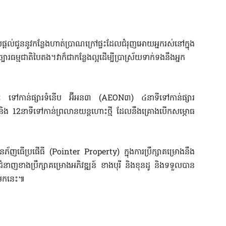
្តល់ជូននូវកន្លែងហាត់ប្រាណក្រៅផ្ទះដែលជំរុញអោយអ្នករស់នៅក្នុង
ារធម្មជាតិបៃតង។វាក៏ជាកន្លែងល្អដើម្បីប្រាស្រ័យទាក់ទងនឹងអ្នក
ោះ ទៅកាន់ផ្សារទំនើប អ៊ីអន៣
(AEON
៣
)
៤នាទីទៅកាន់ផ្សារ
ិង
12
នាទីទៅកាន់ព្រលានយន្ដហោះថ្មី ដែលនឹងគ្រោងបើកសម្ភោធ
ុនភ័ញធើប្រផើធី
(Pointer Property)
ក្នុងការប្រឹក្សាគម្រោងនឹង
ុ ជំនាញខាងប្រឹក្សាគម្រោងអភិវឌ្ឍន៍ ខាងបុរី និងខុនដូ និងទទួលបាន
ងមកនេះ៕