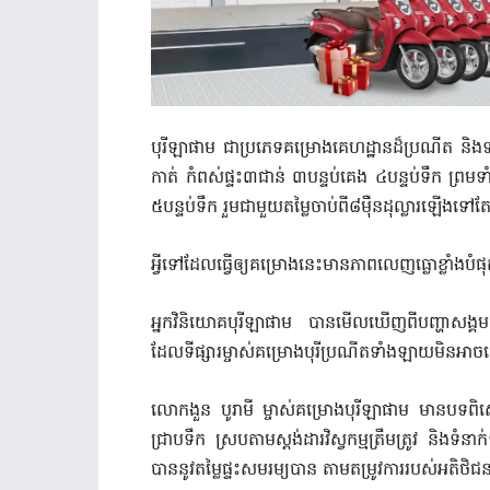
បុរីឡាផាម ជាប្រភេទគម្រោងគេហដ្ឋានដ៏ប្រណីត និង
កាត់ កំពស់ផ្ទះ៣ជាន់ ៣បន្ទប់គេង ៤បន្ទប់ទឹក ព្រមទ
៥បន្ទប់ទឹក រួមជាមួយតម្លៃចាប់ពី៨ម៉ឺនដុល្លារឡើងទៅត
អ្វីទៅដែលធ្វើឲ្យគម្រោងនេះមានភាពលេញធ្លោខ្លាំងបំផ
អ្នកវិនិយោគបុរីឡាផាម
បានមើលឃើញពីបញ្ហាសង្គម
ដែលទីផ្សារម្ចាស់គម្រោងបុរីប្រណីតទាំងឡាយមិនអាចធ
លោកងួន
បូរាមី
ម្ចាស់គម្រោងបុរីឡាផាម
មានបទពិ
ជ្រាបទឹក
ស្របតាមស្តង់ដារវិស្វកម្មត្រឹមត្រូវ
និងទំនាក
បាននូវតម្លៃផ្ទះសមរម្យបាន
តាមតម្រូវការរបស់អតិថិជ