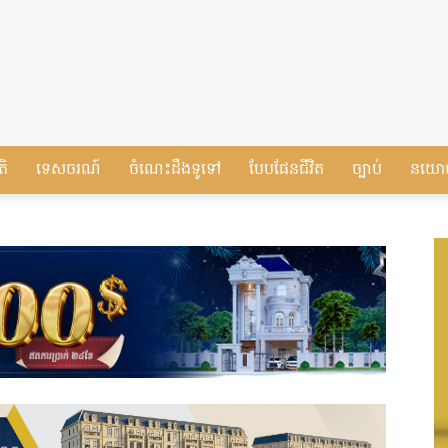
តិ
ទេសចរណ៍
ចំណេះដឹងទូទៅ
បែបផែនជីវិត
ច្បាប់
នយោ