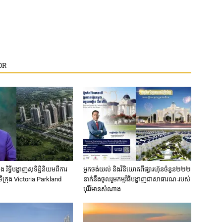
OR
ិទ្ធីបង្ហាញសុទិដ្ឋិនិយមពីការ
អ្នកចង់យល់​ និងវិនិយោគ​ពី​ផ្សារហ៊ុន​ចំនួន​២២២​
ទីក្រុង Victoria Parkland
នាក់​នឹង​ចូលរួម​កម្មវិធី​បង្ហាញ​ជាសាធារណៈ​របស់​
បុរី​វិមានសំណាង