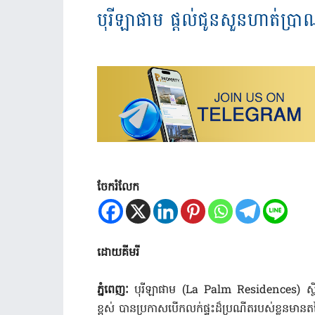
បុរីឡាផាម ផ្តល់ជូនសួនហាត់ប្រាណ
ចែករំលែក
ដោយគីមរី
ភ្នំពេញៈ
បុរីឡាផាម
(La Palm Residences)
ស
ខ្ពស់ បានប្រកាសបើកលក់ផ្ទះដ៏ប្រណីតរបស់ខ្លួនមានត