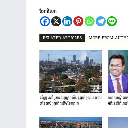
ចែករំលែក
RELATED ARTICLES
MORE FROM AUTH
តម្លៃ​ផ្ទះ​នៅ​ប្រទេស​អូស្ត្រាលី​បន្ត​ធ្លាក់​ចុះ​រយៈ​ពេល​
លោកបណ្ឌិតតេង រ
២​ខែ​ជាប់ៗ​គ្នា​គិត​ត្រឹម​ខែ​កក្កដា​
អភិវឌ្ឍន៍គំរោង