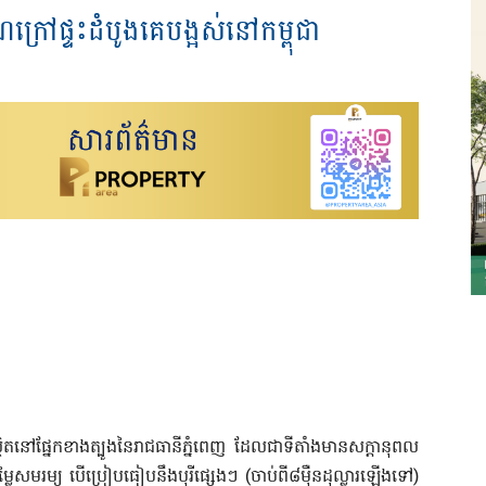
ក្រៅផ្ទះដំបូងគេបង្អស់នៅកម្ពុជា
្ថិតនៅផ្នែកខាងត្បូងនៃរាជធានីភ្នំពេញ ដែលជាទីតាំងមានសក្តានុពល
ម្លៃសមរម្យ បើប្រៀបធៀបនឹងបុរីផ្សេងៗ
(
ចាប់ពី៨ម៉ឺនដុល្លារឡើងទៅ
)