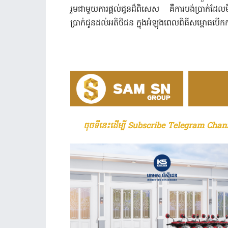
រួមជាមួយការផ្តល់ជូនដ៏ពិសេស គឺការបង់ប្រាក់ដ
ប្រាក់ជូនដល់អតិថិជន ក្នុងអំឡុងពេលពិធីសម្ពោធបើកក
ចុចទីនេះដើម្បី Subscribe Telegram Chann