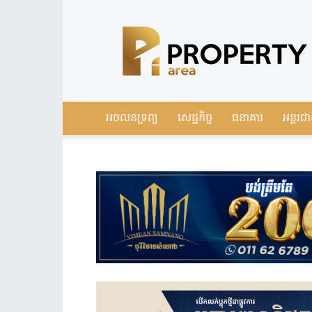
Leading
Real
Estate
News
in
Cambodia
អចលនទ្រព្យ
សេដ្ឋកិច្ច
ធនាគារ
អន្តរជា