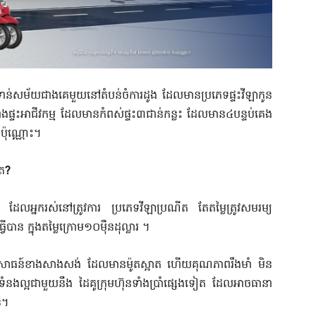
ទាន់សម័យជាងគេមួយនៅតំបន់ចំការដូង ដែលមានប្រភេទផ្ទះវីឡាកូន
ាំងផ្ទះអាជីវកម្ម ដែលមានកំពស់ផ្ទះ៣ជាន់កន្លះ ដែលមាន៤បន្ទប់គេង
ែប៉ុណ្ណោះ។
ុត
?
ដែលអ្នករស់នៅត្រូវការ
ប្រភេទវីឡាប្រណីត
តែតម្លៃត្រូវសមរម្យ
្វើបាន
ក្នុងតម្លៃក្រោម១០ម៉ឺ
នដុល្លារ
។
សោធន៍ខាងសាងសង់
ដែលមានម៉ូតស្អាត
ហើយគុណភាពរឹងមាំ
មិន
់ទំនងល្អជាមួយនឹង
ដៃគូក្រុមហ៊ុនទាំងប្រាំផ្សេងទៀត
ដែលអាចធានា
ន។